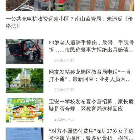
一公共充电桩收费远超小区？南山监管局：未违反《价
格法》
69岁老人遭骑手撞伤，肋骨、手腕骨
折……市民称肇事方拒绝出具赔偿方
案，交管：依法依规核查处置
2026-07-31
网友发帖称龙岗区教育局电话“一直
打不通”，最新回应：业务人员因公
外出未能及时接听
2026-07-22
宝安一学校发布夏令营招募，家长质
疑是否合规，区教育局这样回应
2026-07-15
“对方不愿垫付费用”深圳27岁女子称
被快递员撞伤，致多处骨折、损伤，