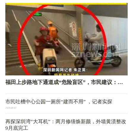
一生
车难题
福田上步路地下通道成“危险盲区”，市民建议：增
设凸面镜、慢行标识
市民吐槽中心公园一厕所“建而不用” ，记者实探
2026-08-07
再探深圳湾“大耳机”：两月修缮焕新颜，外墙黄渍整改
9月底完工