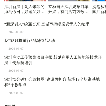
深圳新展｜闯入米菲的
立秋当天深圳奶茶订单
携笔从
海岛假日，好逛又好
升温，有门店前方数百
国启新
拍！
杯待制作
2026
（学）
“新深圳人”纷至沓来 是城市持续投资于人的结果
2026-08-07
我市8月将举行85场招聘活动
2026-08-07
深圳启动工伤预防项目申报 鼓励利用人工智能等技术开
展工伤预防培训
2026-08-07
深圳“5分钟社会急救圈”建设再扩容 新增13个培训基地
和5个教学点
2026-08-07