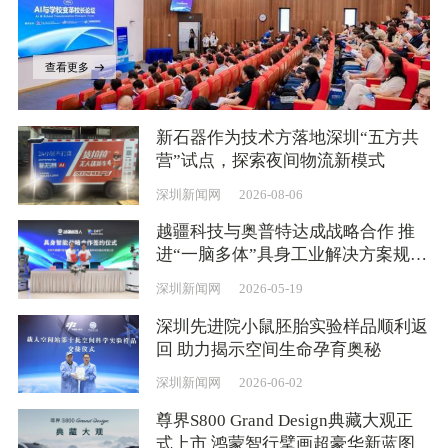
查看更多
新石器作为技术方落地深圳“五方共
营”试点，探索夜间物流新模式
深圳新闻网
2026-08-06
越疆科技与奥普特达成战略合作 推
进“一脑多体”具身工业解决方案规模
化应用
深圳新闻网
2026-05-19
深圳先进院小鼠胚胎实验样品顺利返
回 助力揭示空间生命孕育奥秘
深圳新闻网
2026-06-02
尊界S800 Grand Design典藏大观正
式上市 鸿蒙智行擘画超豪华新蓝图