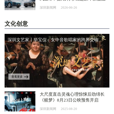
深圳新闻网
2026-06-26
文化创意
深圳文艺家丨毕宝仪：女中音歌唱家的跨界交响
查看更多
大尺度直击灵魂心理惊悚后劲绵长
《赎梦》8月23日公映预售开启
深圳新闻网
2025-08-20