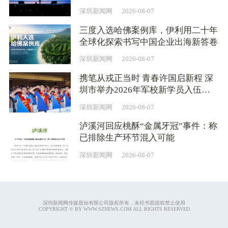
深圳新闻网
2026-08-07
三度入选哈佛案例库，伊利用二十年
全球化探索书写中国企业出海新答卷
深圳新闻网
2026-08-07
携笔从戎正当时 青春许国启新程 深
圳市举办2026年军校新学员入伍
（学）欢送仪式
深圳新闻网
2026-08-07
泸溪河回应桃酥“金属牙冠”事件：称
已排除生产环节混入可能
深圳新闻网
2026-08-07
深圳新闻网传媒股份有限公司版权所有，未经书面授权禁止使用
COPYRIGHT © BY WWW.SZNEWS.COM ALL RIGHTS RESERVED