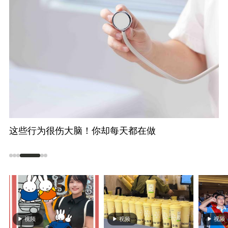
不只“贴秋膘” 莫高窟壁画藏着古人秋日生活图景
台
海
视频
视频
视频