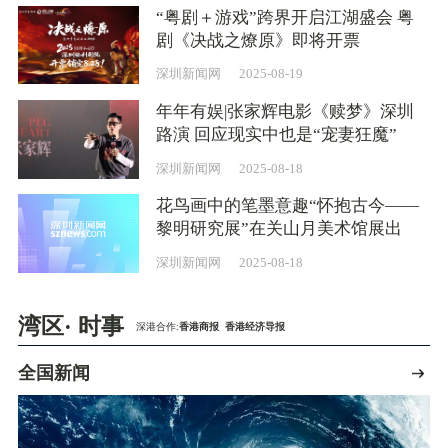
“粤剧＋游戏”跨界开启江湖盛会 粤
剧《决战之燎原》即将开票
深圳新闻网
2025-08-19
年年有娱|张家辉电影《赎梦》深圳
路演 回应现实中也是“宠妻狂魔”
深圳新闻网
2025-08-18
花鸟画中的笔墨意趣“怀抱古今——
黎明研究展”在关山月美术馆展出
深圳新闻网
2025-08-18
湾区· 时事
深港合作:
香港商报
香港经济导报
全国新闻