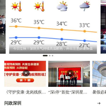
免签可免费游深圳！深圳机场首发国际中转旅客城市游
今日立秋！深圳天气持续高温酷热，外出注意防暑降温
《守护安康·龙岗残疾预
“深i停”首批“深圳星级
暑假必
防说》第7期｜多载一
纾困车场”授牌 6.2万惠
深圳市
人险十分，酒驾一秒毁
民车位缓解深圳车主停
问政深圳