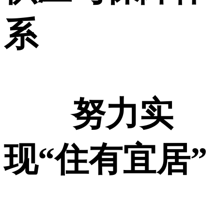
系
努力实
现“住有宜居”