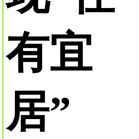
有宜
居”