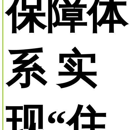
保障体
系 实
现“住