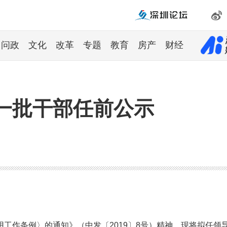
问政
文化
改革
专题
教育
房产
财经
一批干部任前公示
工作条例〉的通知》（中发〔2019〕8号）精神，现将拟任领