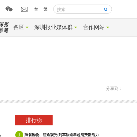
简
繁
搜索
各区
深圳报业媒体群
合作网站
分享到：
排行榜
1
跨省购物、短途观光 列车轨道串起消费新活力
导