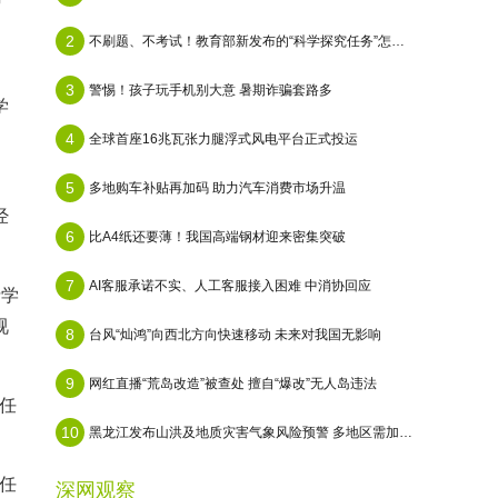
2
不刷题、不考试！教育部新发布的“科学探究任务”怎么做？
3
警惕！孩子玩手机别大意 暑期诈骗套路多
学
4
全球首座16兆瓦张力腿浮式风电平台正式投运
5
多地购车补贴再加码 助力汽车消费市场升温
经
6
比A4纸还要薄！我国高端钢材迎来密集突破
7
AI客服承诺不实、人工客服接入困难 中消协回应
士学
视
8
台风“灿鸿”向西北方向快速移动 未来对我国无影响
9
网红直播“荒岛改造”被查处 擅自“爆改”无人岛违法
现任
10
黑龙江发布山洪及地质灾害气象风险预警 多地区需加强防范
现任
深网观察