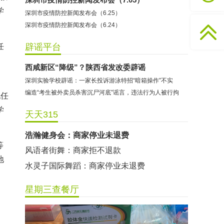
学
深圳市疫情防控新闻发布会（6.25）
学康教育：商家未履行退款承诺
深圳市疫情防控新闻发布会（6.24）
墨冰科技：未成年游戏充值商家迟迟不退款
美联教育：商家拖延退款
任
辟谣平台
良食网：商家单方面修改储值卡余额使用规则
西咸新区“降级”？陕西省发改委辟谣
边界健身百仕达店：商家停业未退费
深圳实验学校辟谣：一家长投诉游泳特招“暗箱操作”不实
高域健身：商家停业未退费
编造“考生被外卖员杀害沉尸河底”谣言，违法行为人被行拘
现任
梵遇瑜伽舞蹈横岗店：商家停业未退款
学
天天315
承梦岭南艺术培训：商家停业未退费
浩瀚健身会：商家停业未退费
等
风语者街舞：商家拒不退款
地
水灵子国际舞蹈：商家停业未退费
辉记港式茶点：商家转店后原预付卡无法正常使用
星期三查餐厅
学康教育：商家未履行退款承诺
墨冰科技：未成年游戏充值商家迟迟不退款