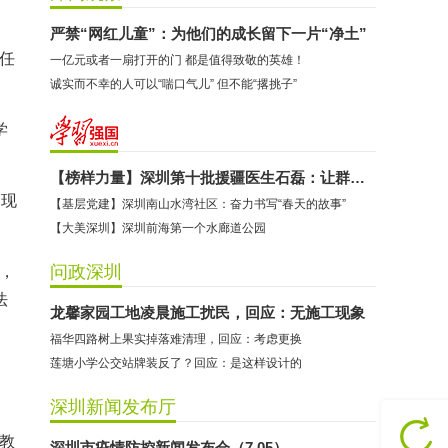
严禁“网红儿童”：为他们的成长留下一片“净土”
现任
一亿元或者一扇打开的门 都是值得致敬的英雄！
诚实而不幸的人可以“喘口气儿” 但不能“撂挑子”
学
【榜样力量】深圳第十批援疆医生石磊：让群众竖起大拇指的“90后”共产党员
，现
【基层党建】深圳南山水湾社区：奋力书写“春天的故事”
【大美深圳】深圳前海第一个水廊道公园
问政深圳
位，
法
龙馨家园工地凌晨施工扰民，回应：无施工现象
福华四路树上果实掉落难清理，回应：考虑更换
莲塘小学公交站牌装反了？回应：是这样设计的
深圳新闻发布厅
副教
辉记港式茶点：商家转店后原预付卡无法正常使用
深圳市疫情防控新闻发布会（7.05）