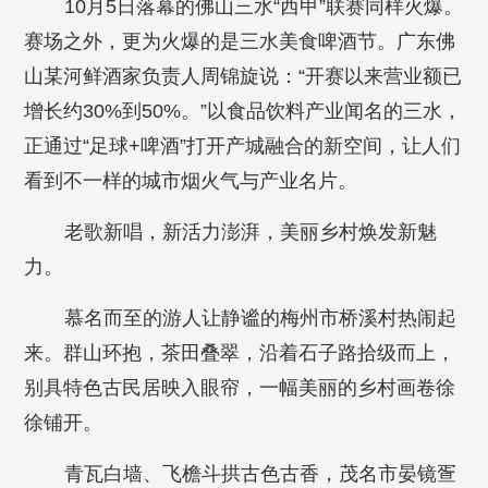
10月5日落幕的佛山三水“西甲”联赛同样火爆。
赛场之外，更为火爆的是三水美食啤酒节。广东佛
山某河鲜酒家负责人周锦旋说：“开赛以来营业额已
增长约30%到50%。”以食品饮料产业闻名的三水，
正通过“足球+啤酒”打开产城融合的新空间，让人们
看到不一样的城市烟火气与产业名片。
老歌新唱，新活力澎湃，美丽乡村焕发新魅
力。
慕名而至的游人让静谧的梅州市桥溪村热闹起
来。群山环抱，茶田叠翠，沿着石子路拾级而上，
别具特色古民居映入眼帘，一幅美丽的乡村画卷徐
徐铺开。
青瓦白墙、飞檐斗拱古色古香，茂名市晏镜疍