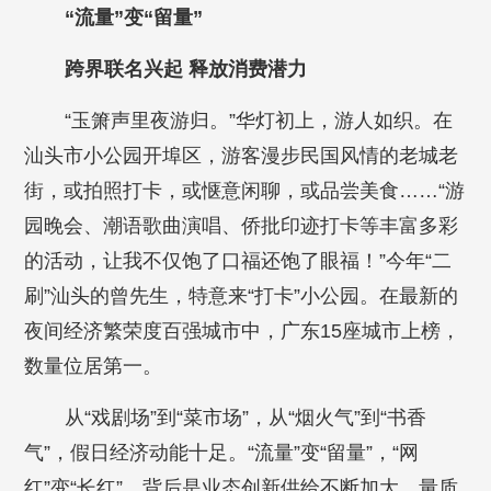
“流量”变“留量”
跨界联名兴起 释放消费潜力
“玉箫声里夜游归。”华灯初上，游人如织。在
汕头市小公园开埠区，游客漫步民国风情的老城老
街，或拍照打卡，或惬意闲聊，或品尝美食……“游
园晚会、潮语歌曲演唱、侨批印迹打卡等丰富多彩
的活动，让我不仅饱了口福还饱了眼福！”今年“二
刷”汕头的曾先生，特意来“打卡”小公园。在最新的
夜间经济繁荣度百强城市中，广东15座城市上榜，
数量位居第一。
从“戏剧场”到“菜市场”，从“烟火气”到“书香
气”，假日经济动能十足。“流量”变“留量”，“网
红”变“长红”，背后是业态创新供给不断加大，量质