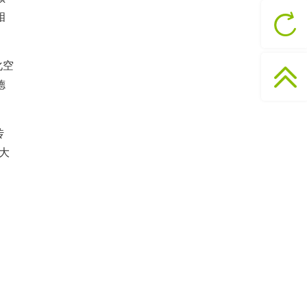
相
化空
德
传
大