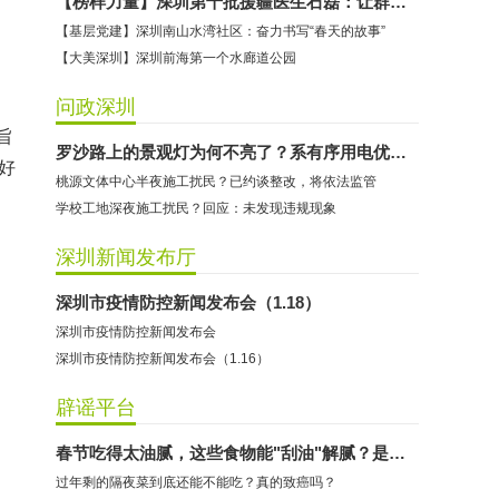
【榜样力量】深圳第十批援疆医生石磊：让群众竖起大拇指的“90后”共产党员
【基层党建】深圳南山水湾社区：奋力书写“春天的故事”
【大美深圳】深圳前海第一个水廊道公园
问政深圳
旨
罗沙路上的景观灯为何不亮了？系有序用电优化照明
好
桃源文体中心半夜施工扰民？已约谈整改，将依法监管
学校工地深夜施工扰民？回应：未发现违规现象
深圳新闻发布厅
深圳市疫情防控新闻发布会（1.18）
深圳市疫情防控新闻发布会
深圳市疫情防控新闻发布会（1.16）
辟谣平台
春节吃得太油腻，这些食物能"刮油"解腻？是时候知道真相了
过年剩的隔夜菜到底还能不能吃？真的致癌吗？
淘宝华斯柯数码专营店：商家承诺退费未履行