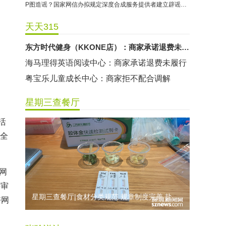
P图造谣？国家网信办拟规定深度合成服务提供者建立辟谣机制
爱豆守护榜小程序:商家拒不配合调解
天天315
冠蓝篮球:商家拒不配合调解
东方时代健身（KKONE店）：商家承诺退费未履行
海马理得英语阅读中心：商家承诺退费未履行
粤宝乐儿童成长中心：商家拒不配合调解
世纪佳缘（车公庙店）：商家未按已签署协议退款
星期三查餐厅
曼莎国际美容美发（平湖店）：商家承诺退费未履行
无上悦动健身：商家停业未退费
活
哈尔特健身：商家拒不配合调解
表全
香港卡依宝贝国际婴幼儿游泳馆：商家停业未退费
龅牙兔儿童情商训练营：商家承诺退费未履行
网
淘宝华斯柯数码专营店：商家承诺退费未履行
评审
爱豆守护榜小程序:商家拒不配合调解
星期三查餐厅|食材分类规范 规章制度完善 盐田壹海城“九毛九”维持B级
好网
冠蓝篮球:商家拒不配合调解
东方时代健身（KKONE店）：商家承诺退费未履行