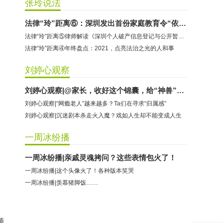
张玲说法
海马理得英语阅读中心：商家承诺退费未履行
法律“玲”距离⑥：深圳发出首份家庭教育令“依法带娃”如何落地
粤宝乐儿童成长中心：商家拒不配合调解
法律“玲”距离⑤律师解读《深圳个人破产信息登记与公开暂行办法》
法律“玲”距离④年终盘点：2021，点亮法治之光的人和事
刘婷心观察
刘婷心观察|@家长，收好这个锦囊，给“神兽”一个快乐、充实的假期
刘婷心观察|“网瘾老人”越来越多？Ta们在寻求“归属感”
刘婷心观察|沉迷剧本杀走火入魔？戏如人生却不能变成人生
一周冰纷播
一周冰纷播|亲戚灵魂拷问？这些表情包火了！
一周冰纷播|这个头像火了！各种版本笑哭
一周冰纷播|羡慕猪脚饭……
顾