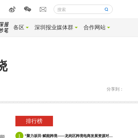
搜索
各区
深圳报业媒体群
合作网站
晓
分享到：
排行榜
1
“聚力坂田·赋能跨境——龙岗区跨境电商发展资源对接会”在天安云谷顺利举办
正能