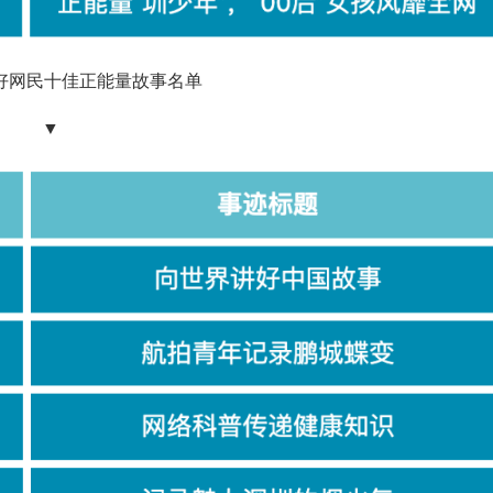
圳好网民十佳正能量故事名单
▼