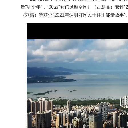
量"圳少年"，"00后"女孩风靡全网》（古慧晶）获评
（刘洁）等获评"2021年深圳好网民十佳正能量故事"