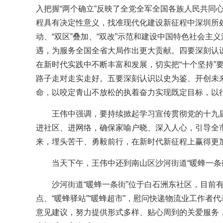
入把握“两个确立”反映了全党全军全国各族人民共同
程具有决定性意义，找准现代化建设新征程中深圳所处
动、“双区”叠加、“双改”示范和建设中国特色社会
遇，为服务全国全省大局作出更大贡献。四要深刻认
在新时代实践中不断丰富和发展，切实把“十个坚持”
路子走对走实走好。五要深刻认识以史为鉴、开创未
命，以咬定青山不放松的执着奋力实现既定目标，以
王伟中强调，要持续掀起学习宣传贯彻党的十九
进社区、进网络，确保家喻户晓、深入人心，引导全
来，埋头苦干、勇毅前行，在新时代新征程上赢得更
当天下午，王伟中还到南山区沙河街道“暖蜂一条
沙河街道“暖蜂一条街”位于白石洲东社区，目前
点、“暖蜂驿站”“暖蜂超市”，慰问快递物流业工作
意见建议，努力提供形式多样、贴心周到的关爱服务