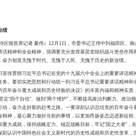
业绩
特区报首席记者 綦伟）12月1日，市委书记王伟中到福田区、南
讲话精神和全会精神，强调要充分发挥基层党组织战斗堡垒作用
，奋力创造无愧于时代、无愧于人民、无愧于历史的新业绩。
习宣传贯彻习近平总书记在党的十九届六中全会上的重要讲话精
任务。要切实把思想和行动统一到习近平总书记重要讲话精神和
的百年奋斗重大成就和历史经验的决议》的丰富内涵和精神实质
、坚定“四个自信”、做到“两个维护”，不断提高政治判断力、政治
行动，奋力走好新的赶考之路。一要深刻认识总结党的百年奋斗
奋精神，凝心聚力做好当前的事情，以更加昂扬姿态迈进新征程
重大成就，保持战略定力、锚定战略目标，牢记“国之大者”，
深刻认识中国特色社会主义新时代的历史性成就和历史性变革，