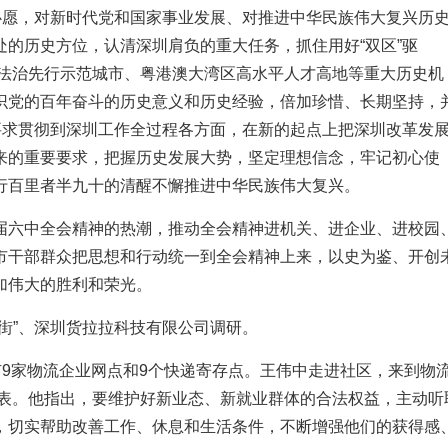
心愿，对新时代党和国家事业发展、对推进中华民族伟大复兴历
的历史方位，认清深圳肩负的重大任务，抓住用好“双区”驱
主义法治先行示范城市、粤港澳大湾区高水平人才高地等重大历史机
识党的百年奋斗的历史意义和历史经验，倍加珍惜、长期坚持，
要求贯彻到深圳工作全过程各方面，在新的起点上把深圳改革发
来的重要要求，把握历史发展大势，坚定理想信念，牢记初心使
行百里者半九十的清醒不懈推进中华民族伟大复兴。
届六中全会精神的热潮，推动全会精神进机关、进企业、进校园
市干部群众把思想和行动统一到全会精神上来，以史为鉴、开创
加伟大的胜利和荣光。
街”、深圳货拉拉科技有限公司调研。
有9家物流企业网点和9个快递寄存点。王伟中走进社区，来到物
者代表。他指出，要维护好新业态、新就业群体的合法权益，主动听
，切实帮助改善工作、休息和生活条件，不断增强他们的获得感