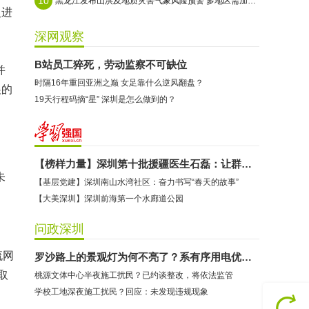
10
黑龙江发布山洪及地质灾害气象风险预警 多地区需加强防范
史进
深网观察
B站员工猝死，劳动监察不可缺位
并
时隔16年重回亚洲之巅 女足靠什么逆风翻盘？
展的
19天行程码摘“星” 深圳是怎么做到的？
、
【榜样力量】深圳第十批援疆医生石磊：让群众竖起大拇指的“90后”共产党员
未
【基层党建】深圳南山水湾社区：奋力书写“春天的故事”
【大美深圳】深圳前海第一个水廊道公园
问政深圳
流网
罗沙路上的景观灯为何不亮了？系有序用电优化照明
取
桃源文体中心半夜施工扰民？已约谈整改，将依法监管
学校工地深夜施工扰民？回应：未发现违规现象
、