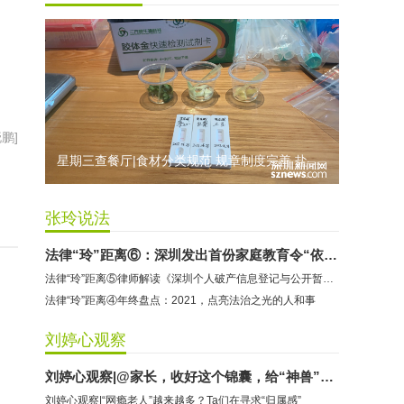
爱豆守护榜小程序:商家拒不配合调解
冠蓝篮球:商家拒不配合调解
东方时代健身（KKONE店）：商家承诺退费未履行
海马理得英语阅读中心：商家承诺退费未履行
粤宝乐儿童成长中心：商家拒不配合调解
鹏]
星期三查餐厅|食材分类规范 规章制度完善 盐田壹海城“九毛九”维持B级
张玲说法
法律“玲”距离⑥：深圳发出首份家庭教育令“依法带娃”如何落地
法律“玲”距离⑤律师解读《深圳个人破产信息登记与公开暂行办法》
法律“玲”距离④年终盘点：2021，点亮法治之光的人和事
刘婷心观察
刘婷心观察|@家长，收好这个锦囊，给“神兽”一个快乐、充实的假期
刘婷心观察|“网瘾老人”越来越多？Ta们在寻求“归属感”