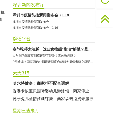
深圳新闻发布厅
司机
淘宝华斯柯数码专营店：商家承诺退费未履行
深圳市疫情防控新闻发布会（1.18）
情
深圳市疫情防控新闻发布会
爱豆守护榜小程序:商家拒不配合调解
深圳市疫情防控新闻发布会（1.16）
冠蓝篮球:商家拒不配合调解
东方时代健身（KKONE店）：商家承诺退费未履行
辟谣平台
海马理得英语阅读中心：商家承诺退费未履行
春节吃得太油腻，这些食物能"刮油"解腻？是时候知道真相了
粤宝乐儿童成长中心：商家拒不配合调解
过年剩的隔夜菜到底还能不能吃？真的致癌吗？
世纪佳缘（车公庙店）：商家未按已签署协议退款
P图造谣？国家网信办拟规定深度合成服务提供者建立辟谣机制
曼莎国际美容美发（平湖店）：商家承诺退费未履行
天天315
无上悦动健身：商家停业未退费
哈尔特健身：商家拒不配合调解
香港卡依宝贝国际婴幼儿游泳馆：商家停业未退费
龅牙兔儿童情商训练营：商家承诺退费未履行
淘宝华斯柯数码专营店：商家承诺退费未履行
星期三查餐厅