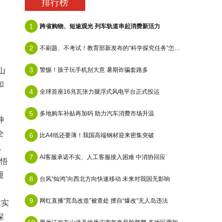
排行榜
1
跨省购物、短途观光 列车轨道串起消费新活力
2
不刷题、不考试！教育部新发布的“科学探究任务”怎么做？
3
山
警惕！孩子玩手机别大意 暑期诈骗套路多
和
4
全球首座16兆瓦张力腿浮式风电平台正式投运
5
多地购车补贴再加码 助力汽车消费市场升温
神
全
6
比A4纸还要薄！我国高端钢材迎来密集突破
，
7
AI客服承诺不实、人工客服接入困难 中消协回应
领悟
重
8
台风“灿鸿”向西北方向快速移动 未来对我国无影响
、
9
网红直播“荒岛改造”被查处 擅自“爆改”无人岛违法
在实
深