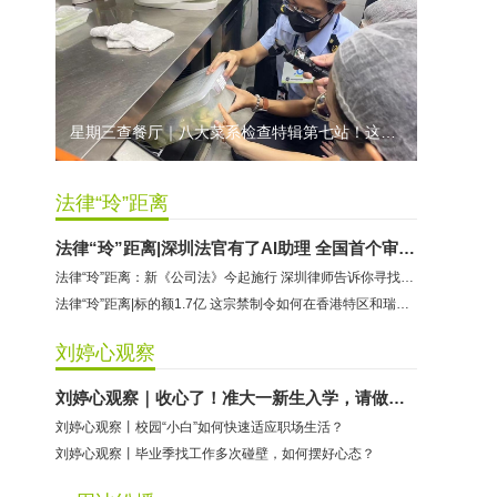
预付式消费退款难 深圳市消委会公开谴责力美健华联店
元宵佳节，发生了“甜蜜的烦恼”该怎么办？
2021年深圳市消费投诉分析报告出炉 教育培训投诉量增长
星期三查餐厅｜八大菜系检查特辑第七站！这家米其林一星人气闽菜餐厅后厨干净吗？
法律“玲”距离
法律“玲”距离|深圳法官有了AI助理 全国首个审判大模型到底长啥样
法律“玲”距离：新《公司法》今起施行 深圳律师告诉你寻找企业新机遇
法律“玲”距离|标的额1.7亿 这宗禁制令如何在香港特区和瑞士联邦启动
刘婷心观察
刘婷心观察｜收心了！准大一新生入学，请做好这些准备
刘婷心观察丨校园“小白”如何快速适应职场生活？
刘婷心观察丨毕业季找工作多次碰壁，如何摆好心态？