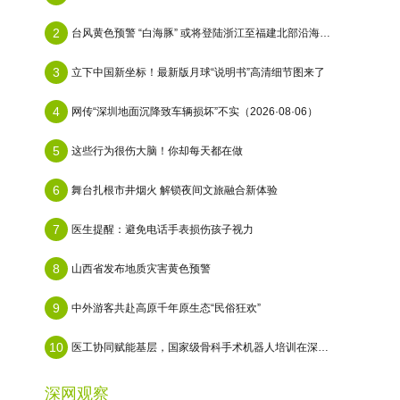
2
台风黄色预警 “白海豚” 或将登陆浙江至福建北部沿海地区
3
立下中国新坐标！最新版月球“说明书”高清细节图来了
4
网传“深圳地面沉降致车辆损坏”不实（2026·08·06）
5
这些行为很伤大脑！你却每天都在做
6
舞台扎根市井烟火 解锁夜间文旅融合新体验
7
医生提醒：避免电话手表损伤孩子视力
8
山西省发布地质灾害黄色预警
9
中外游客共赴高原千年原生态“民俗狂欢”
10
医工协同赋能基层，国家级骨科手术机器人培训在深圳坪山举办
深网观察