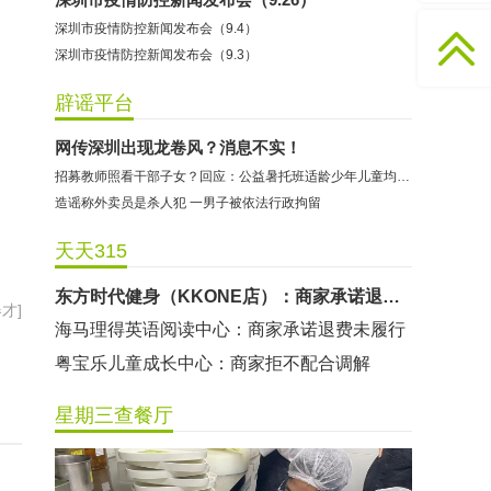
哈尔特健身：商家拒不配合调解
深圳市疫情防控新闻发布会（9.4）
香港卡依宝贝国际婴幼儿游泳馆：商家停业未退费
深圳市疫情防控新闻发布会（9.3）
龅牙兔儿童情商训练营：商家承诺退费未履行
辟谣平台
预付式消费退款难 深圳市消委会公开谴责力美健华联店
元宵佳节，发生了“甜蜜的烦恼”该怎么办？
网传深圳出现龙卷风？消息不实！
招募教师照看干部子女？回应：公益暑托班适龄少年儿童均可报名
2021年深圳市消费投诉分析报告出炉 教育培训投诉量增长
造谣称外卖员是杀人犯 一男子被依法行政拘留
东方时代健身（KKONE店）：商家承诺退费未履行
海马理得英语阅读中心：商家承诺退费未履行
天天315
粤宝乐儿童成长中心：商家拒不配合调解
才]
世纪佳缘（车公庙店）：商家未按已签署协议退款
曼莎国际美容美发（平湖店）：商家承诺退费未履行
无上悦动健身：商家停业未退费
哈尔特健身：商家拒不配合调解
星期三查餐厅
香港卡依宝贝国际婴幼儿游泳馆：商家停业未退费
龅牙兔儿童情商训练营：商家承诺退费未履行