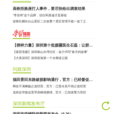
高铁拒换座打人事件，要尽快给出调查结果
“李佳琦”这个品牌，信任和真诚才是基础
游客吐槽长白山景区二次收费？景区管理不能一放了之
【榜样力量】深圳第十批援疆医生石磊：让群众竖起大拇指的“90后”共产党员
【基层党建】深圳南山水湾社区：奋力书写“春天的故事”
【大美深圳】深圳前海第一个水廊道公园
问政深圳
福田景田东路破损影响通行，官方：已经督促完成维修
网友不满摊贩占道经营，官方：已责令其不得占道经营
龙岗吉华路这里早高峰很拥堵，官方：已加派警力管控
深圳新闻发布厅
深圳市疫情防控新闻发布会（9.26）