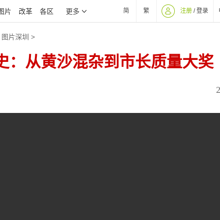
图片
改革
各区
简
繁
注册
/
登录
更多
>
图片深圳
>
长史：从黄沙混杂到市长质量大奖