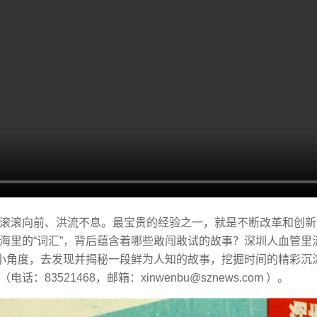
展滚滚向前、洪流不息。最宝贵的经验之一，就是不断改革和创
海里的“词汇”，背后蕴含着哪些敢闯敢试的故事？深圳人血管里
和小角度，去发现并揭秘一段鲜为人知的故事，挖掘时间的精彩沉
3521468，邮箱：xinwenbu@sznews.com ）。