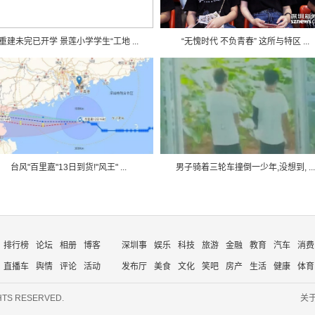
重建未完已开学 景莲小学学生“工地 ...
“无愧时代 不负青春” 这所与特区 ...
台风"百里嘉"13日到货!"风王" ...
男子骑着三轮车撞倒一少年,没想到, ...
排行榜
论坛
相册
博客
深圳事
娱乐
科技
旅游
金融
教育
汽车
消费
直播车
舆情
评论
活动
发布厅
美食
文化
笑吧
房产
生活
健康
体育
HTS RESERVED.
关