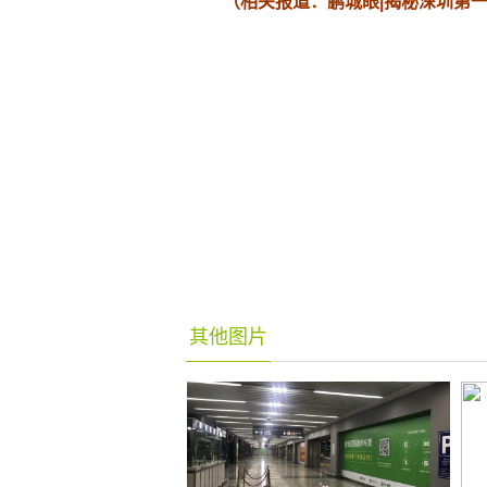
（
相关报道：鹏城眼|揭秘深圳第一座
其他图片