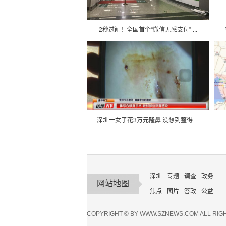
2秒过闸！全国首个“微信无感支付” ...
深圳一女子花3万元隆鼻 没想到整得 ...
深圳
专题
调查
政务
网站地图
焦点
图片
答政
公益
COPYRIGHT © BY WWW.SZNEWS.COM ALL RIG