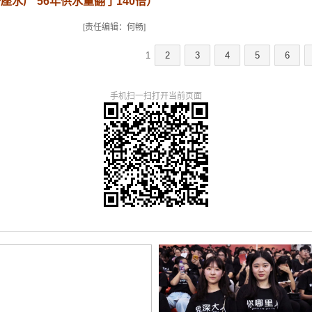
水厂 56年供水量翻了140倍
）
[责任编辑：何畅]
1
2
3
4
5
6
手机扫一扫打开当前页面