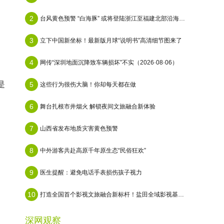
2
台风黄色预警 “白海豚” 或将登陆浙江至福建北部沿海地区
3
立下中国新坐标！最新版月球“说明书”高清细节图来了
4
网传“深圳地面沉降致车辆损坏”不实（2026·08·06）
是
5
这些行为很伤大脑！你却每天都在做
6
舞台扎根市井烟火 解锁夜间文旅融合新体验
7
山西省发布地质灾害黄色预警
8
中外游客共赴高原千年原生态“民俗狂欢”
9
医生提醒：避免电话手表损伤孩子视力
10
打造全国首个影视文旅融合新标杆！盐田全域影视基地即将启幕
深网观察