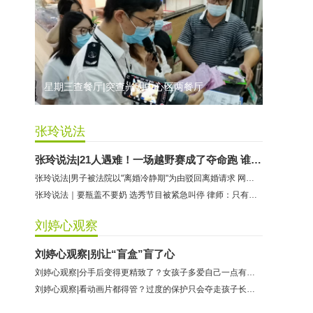
龙华区宝宝格利美容美发店：商家停业未退款
乐宝爱婴：商家停业未退款
芭莎舞蹈：商家停业未退款
北易室内设计：商家未按合同约定时间竣工
星期三查餐厅|突查光明中心区两餐厅
铭学教育：商家未履行退款承诺
深蓝游泳健身：商家停业未退款
张玲说法
张玲说法|21人遇难！一场越野赛成了夺命跑 谁应承担法律责任？
张玲说法|男子被法院以"离婚冷静期"为由驳回离婚请求 网友不冷静了
张玲说法｜要瓶盖不要奶 选秀节目被紧急叫停 律师：只有道歉是不够的
刘婷心观察
刘婷心观察|别让“盲盒”盲了心
刘婷心观察|分手后变得更精致了？女孩子多爱自己一点有什么不对
刘婷心观察|看动画片都得管？过度的保护只会夺走孩子长大的机会