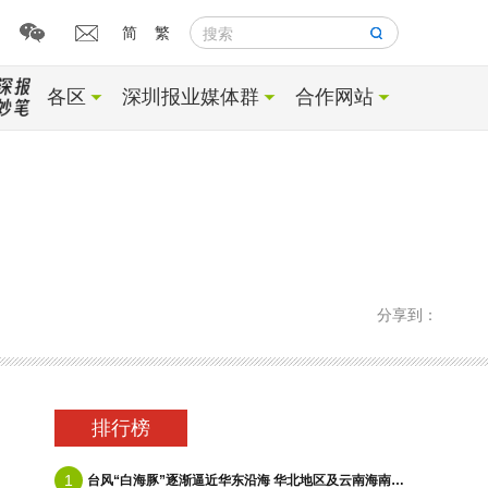
简
繁
搜索
各区
深圳报业媒体群
合作网站
分享到：
排行榜
1
台风“白海豚”逐渐逼近华东沿海 华北地区及云南海南等地有降雨