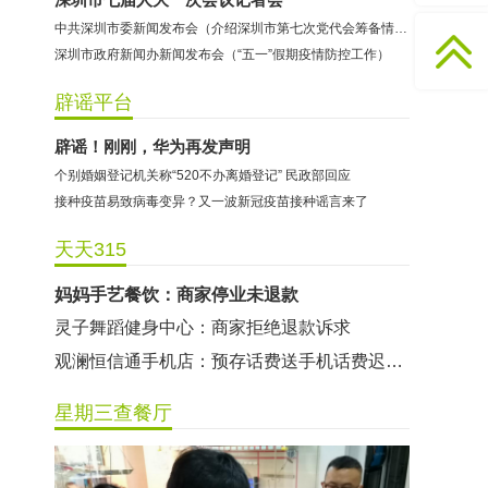
中共深圳市委新闻发布会（介绍深圳市第七次党代会筹备情况）
深圳市政府新闻办新闻发布会（“五一”假期疫情防控工作）
龙华区宝宝格利美容美发店：商家停业未退款
辟谣平台
乐宝爱婴：商家停业未退款
辟谣！刚刚，华为再发声明
芭莎舞蹈：商家停业未退款
个别婚姻登记机关称“520不办离婚登记” 民政部回应
北易室内设计：商家未按合同约定时间竣工
接种疫苗易致病毒变异？又一波新冠疫苗接种谣言来了
铭学教育：商家未履行退款承诺
天天315
深蓝游泳健身：商家停业未退款
妈妈手艺餐饮：商家停业未退款
灵子舞蹈健身中心：商家拒绝退款诉求
观澜恒信通手机店：预存话费送手机话费迟迟不到账
约克文化：商家注销未退款
星期三查餐厅
万都国际影城福田店：商家停业未退款
东道主游乐园：商家停业未退款