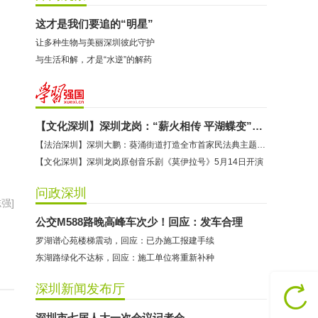
这才是我们要追的“明星”
让多种生物与美丽深圳彼此守护
与生活和解，才是“水逆”的解药
【文化深圳】深圳龙岗：“薪火相传 平湖蝶变”专题展览揭幕
【法治深圳】深圳大鹏：葵涌街道打造全市首家民法典主题工业园区
【文化深圳】深圳龙岗原创音乐剧《莫伊拉号》5月14日开演
问政深圳
强]
公交M588路晚高峰车次少！回应：发车合理
罗湖谱心苑楼梯震动，回应：已办施工报建手续
东湖路绿化不达标，回应：施工单位将重新补种
深圳新闻发布厅
深圳市七届人大一次会议记者会