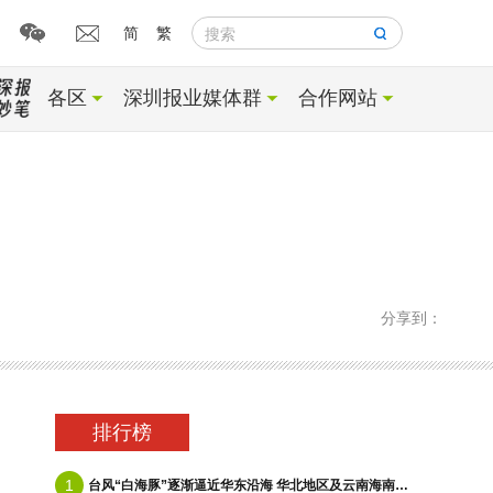
简
繁
搜索
各区
深圳报业媒体群
合作网站
分享到：
排行榜
1
台风“白海豚”逐渐逼近华东沿海 华北地区及云南海南等地有降雨
记，