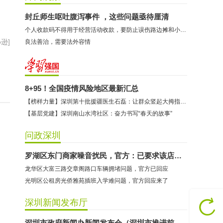
封丘师生呕吐腹泻事件 ，这些问题亟待厘清
个人收款码不得用于经营活动收款，要防止误伤路边摊和小商贩
逊]
良法善治，需要法外容情
8+95！全国疫情风险地区最新汇总
【榜样力量】深圳第十批援疆医生石磊：让群众竖起大拇指的“90后”共产党员
【基层党建】深圳南山水湾社区：奋力书写“春天的故事”
问政深圳
罗湖区东门商家噪音扰民，官方：已要求该店控制音量
龙华区大富三路交章阁路口车辆拥堵问题，官方已回应
光明区公租房光侨雅苑插班入学难问题，官方回应来了
深圳新闻发布厅
深圳市政府新闻办新闻发布会（深圳市推进前海深港现代服务业合作区建设）