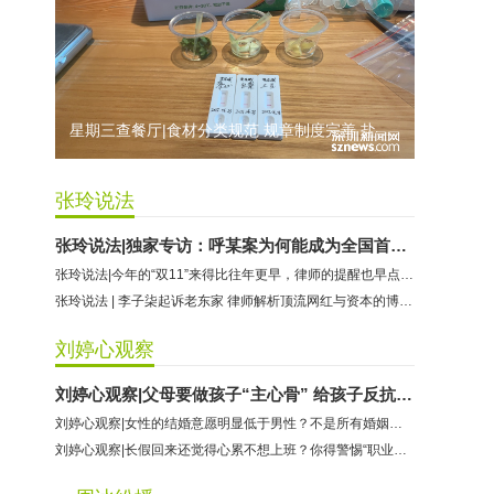
哈尔特健身：商家拒不配合调解
香港卡依宝贝国际婴幼儿游泳馆：商家停业未退费
龅牙兔儿童情商训练营：商家承诺退费未履行
星期三查餐厅|食材分类规范 规章制度完善 盐田壹海城“九毛九”维持B级
张玲说法
张玲说法|独家专访：呼某案为何能成为全国首宗个人破产清算案
张玲说法|今年的“双11”来得比往年更早，律师的提醒也早点奉上
张玲说法 | 李子柒起诉老东家 律师解析顶流网红与资本的博弈玄机
刘婷心观察
刘婷心观察|父母要做孩子“主心骨” 给孩子反抗校园霸凌的勇气
刘婷心观察|女性的结婚意愿明显低于男性？不是所有婚姻最后都是一地鸡毛
刘婷心观察|长假回来还觉得心累不想上班？你得警惕“职业倦怠”