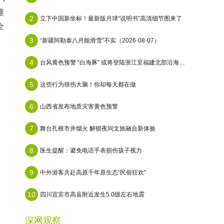
维
2
立下中国新坐标！最新版月球“说明书”高清细节图来了
全
3
“新疆阿勒泰八月能滑雪”不实（2026·08·07）
4
台风黄色预警 “白海豚” 或将登陆浙江至福建北部沿海地区
5
这些行为很伤大脑！你却每天都在做
6
山西省发布地质灾害黄色预警
7
舞台扎根市井烟火 解锁夜间文旅融合新体验
8
医生提醒：避免电话手表损伤孩子视力
9
中外游客共赴高原千年原生态“民俗狂欢”
10
四川宜宾市高县附近发生5.0级左右地震
深网观察