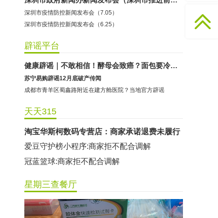
风云音乐会所：商家拒不配合调解
深圳市疫情防控新闻发布会（7.05）
非常食客餐饮：商家停业未退储值卡余额
深圳市疫情防控新闻发布会（6.25）
尊品美容美发：商家签署退款承诺书后未履行
哈尔特健身：商家拒不配合调解
辟谣平台
香港卡依宝贝国际婴幼儿游泳馆：商家停业未退费
健康辟谣｜不敢相信！酵母会致癌？面包要冷才能吃？
龅牙兔儿童情商训练营：商家承诺退费未履行
苏宁易购辟谣12月底破产传闻
淘宝华斯柯数码专营店：商家承诺退费未履行
成都市青羊区蜀鑫路附近在建方舱医院？当地官方辟谣
爱豆守护榜小程序:商家拒不配合调解
天天315
冠蓝篮球:商家拒不配合调解
辫豆学习中心:商家承诺退费未履行
蓝&白自助简餐:商家停业未退储值卡余额
清瑶灯饰：商家拒不配合调解
风云音乐会所：商家拒不配合调解
星期三查餐厅
非常食客餐饮：商家停业未退储值卡余额
尊品美容美发：商家签署退款承诺书后未履行