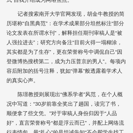
式”自我介绍成为网络焦点。
记者搜索南开大学官网发现，胡金牛教授的简
历堪称“自黑典范”：在学术成果部分坦然标注“部分
论文发表在所谓水刊”，解释担任期刊审稿人是“被
人强拉进去”；研究方向备注“目前火得一塌糊涂，
其实都是为了生存”，更在荣誉称号中调侃自己“因
登微博热搜榜第二，成为力压普京的男人”。每项内
容后附加的括号注释，犹如“弹幕”般透露着学术人
的真实心声。
陈璟教授则展现出“佛系学者”风范，在个人概
况中写道：“30岁前靠全奖出了趟国，读完了书，
顺便拿了些文凭。”对于审稿人身份归因于“人品
好”，直言荣誉称号“都是浮云而已”，并配上网络流
行表情包。最“扎心”的是坦诚告知“不会帮学生找工