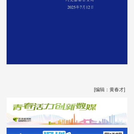
[编辑：黄春才]