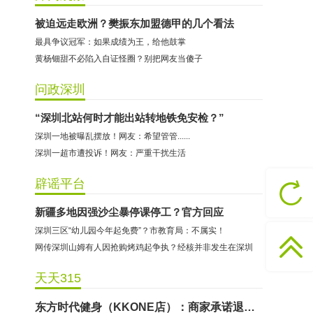
被迫远走欧洲？樊振东加盟德甲的几个看法
最具争议冠军：如果成绩为王，给他鼓掌
黄杨钿甜不必陷入自证怪圈？别把网友当傻子
问政深圳
“深圳北站何时才能出站转地铁免安检？”
深圳一地被曝乱摆放！网友：希望管管......
深圳一超市遭投诉！网友：严重干扰生活
哈尔特健身：商家拒不配合调解
辟谣平台
香港卡依宝贝国际婴幼儿游泳馆：商家停业未退费
新疆多地因强沙尘暴停课停工？官方回应
龅牙兔儿童情商训练营：商家承诺退费未履行
深圳三区“幼儿园今年起免费”？市教育局：不属实！
预付式消费退款难 深圳市消委会公开谴责力美健华联店
网传深圳山姆有人因抢购烤鸡起争执？经核并非发生在深圳
元宵佳节，发生了“甜蜜的烦恼”该怎么办？
天天315
2021年深圳市消费投诉分析报告出炉 教育培训投诉量增长
东方时代健身（KKONE店）：商家承诺退费未履行