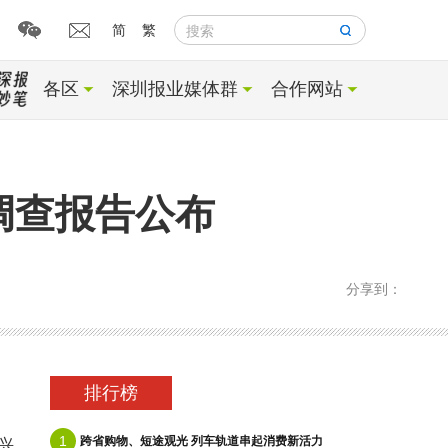
简
繁
搜索
各区
深圳报业媒体群
合作网站
故调查报告公布
分享到：
排行榜
1
跨省购物、短途观光 列车轨道串起消费新活力
兴