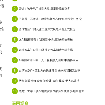
中违
2
警惕！孩子玩手机别大意 暑期诈骗套路多
3
不刷题、不考试！教育部新发布的“科学探究任务”怎么做？
室
遇难
4
全球首座16兆瓦张力腿浮式风电平台正式投运
5
比A4纸还要薄！我国高端钢材迎来密集突破
省
6
多地购车补贴再加码 助力汽车消费市场升温
织
7
AI客服承诺不实、人工客服接入困难 中消协回应
液
8
台风“灿鸿”向西北方向快速移动 未来对我国无影响
闭
9
网红直播“荒岛改造”被查处 擅自“爆改”无人岛违法
10
黑龙江发布山洪及地质灾害气象风险预警 多地区需加强防范
深网观察