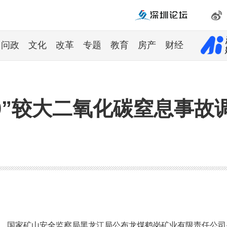
问政
文化
改革
专题
教育
房产
财经
20”较大二氧化碳窒息事
0日，国家矿山安全监察局黑龙江局公布龙煤鹤岗矿业有限责任公司