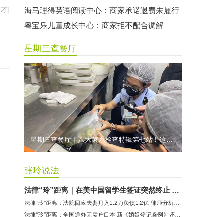
才]
海马理得英语阅读中心：商家承诺退费未履行
粤宝乐儿童成长中心：商家拒不配合调解
世纪佳缘（车公庙店）：商家未按已签署协议退款
星期三查餐厅
曼莎国际美容美发（平湖店）：商家承诺退费未履行
无上悦动健身：商家停业未退费
哈尔特健身：商家拒不配合调解
香港卡依宝贝国际婴幼儿游泳馆：商家停业未退费
龅牙兔儿童情商训练营：商家承诺退费未履行
预付式消费退款难 深圳市消委会公开谴责力美健华联店
星期三查餐厅｜八大菜系检查特辑第七站！这家米其林一星人气闽菜餐厅后厨干净吗？
元宵佳节，发生了“甜蜜的烦恼”该怎么办？
2021年深圳市消费投诉分析报告出炉 教育培训投诉量增长
张玲说法
法律“玲”距离｜在美中国留学生签证突然终止 在美华人律师果断出手并给出建议
法律“玲”距离：法院回应夫妻月入1.2万负债1.2亿 律师分析合理性
法律“玲”距离：全国通办无需户口本 新《婚姻登记条例》还有哪些变化