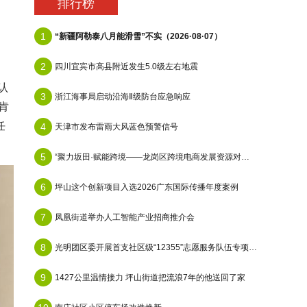
排行榜
1
“新疆阿勒泰八月能滑雪”不实（2026·08·07）
2
四川宜宾市高县附近发生5.0级左右地震
认
3
浙江海事局启动沿海Ⅱ级防台应急响应
肯
任
4
天津市发布雷雨大风蓝色预警信号
5
“聚力坂田·赋能跨境——龙岗区跨境电商发展资源对接会”在天安云谷顺利举办
6
坪山这个创新项目入选2026广东国际传播年度案例
7
凤凰街道举办人工智能产业招商推介会
8
光明团区委开展首支社区级“12355”志愿服务队伍专项培训
9
1427公里温情接力 坪山街道把流浪7年的他送回了家