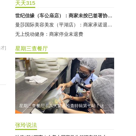
天天315
粤宝乐儿童成长中心：商家拒不配合调解
世纪佳缘（车公庙店）：商家未按已签署协议退款
曼莎国际美容美发（平湖店）：商家承诺退费未履行
无上悦动健身：商家停业未退费
哈尔特健身：商家拒不配合调解
才]
星期三查餐厅
香港卡依宝贝国际婴幼儿游泳馆：商家停业未退费
龅牙兔儿童情商训练营：商家承诺退费未履行
预付式消费退款难 深圳市消委会公开谴责力美健华联店
元宵佳节，发生了“甜蜜的烦恼”该怎么办？
2021年深圳市消费投诉分析报告出炉 教育培训投诉量增长
星期三查餐厅｜八大菜系检查特辑第七站！这家米其林一星人气闽菜餐厅后厨干净吗？
张玲说法