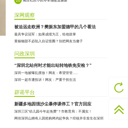
10
南庄社区小区停车场改造焕新
深网观察
被迫远走欧洲？樊振东加盟德甲的几个看法
最具争议冠军：如果成绩为王，给他鼓掌
黄杨钿甜不必陷入自证怪圈？别把网友当傻子
问政深圳
哈尔特健身：商家拒不配合调解
“深圳北站何时才能出站转地铁免安检？”
深圳一地被曝乱摆放！网友：希望管管......
香港卡依宝贝国际婴幼儿游泳馆：商家停业未退费
深圳一超市遭投诉！网友：严重干扰生活
龅牙兔儿童情商训练营：商家承诺退费未履行
预付式消费退款难 深圳市消委会公开谴责力美健华联店
辟谣平台
元宵佳节，发生了“甜蜜的烦恼”该怎么办？
新疆多地因强沙尘暴停课停工？官方回应
2021年深圳市消费投诉分析报告出炉 教育培训投诉量增长
深圳三区“幼儿园今年起免费”？市教育局：不属实！
东方时代健身（KKONE店）：商家承诺退费未履行
网传深圳山姆有人因抢购烤鸡起争执？经核并非发生在深圳
海马理得英语阅读中心：商家承诺退费未履行