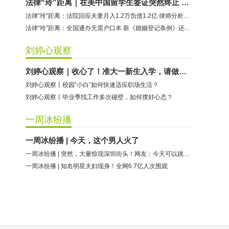
法律“玲”距离｜在美中国留学生签证突然终止 在美华人律师果断出手并给出建议
法律“玲”距离：法院回应夫妻月入1.2万负债1.2亿 律师分析合理性
法律“玲”距离：全国通办无需户口本 新《婚姻登记条例》还有哪些变化
刘婷心观察
刘婷心观察｜收心了！准大一新生入学，请做好这些准备
刘婷心观察丨校园“小白”如何快速适应职场生活？
刘婷心观察丨毕业季找工作多次碰壁，如何摆好心态？
一周冰纷播
一周冰纷播 | 今天，这个男人火了
一周冰纷播 | 突然，大量惊现深圳街头！网友：今天可以跳过吗？
一周冰纷播 | 知名明星夫妇现身！全网6.7亿人次围观