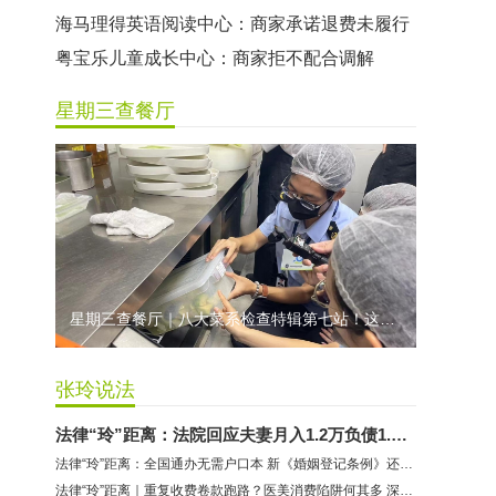
海马理得英语阅读中心：商家承诺退费未履行
粤宝乐儿童成长中心：商家拒不配合调解
世纪佳缘（车公庙店）：商家未按已签署协议退款
星期三查餐厅
曼莎国际美容美发（平湖店）：商家承诺退费未履行
无上悦动健身：商家停业未退费
哈尔特健身：商家拒不配合调解
香港卡依宝贝国际婴幼儿游泳馆：商家停业未退费
龅牙兔儿童情商训练营：商家承诺退费未履行
预付式消费退款难 深圳市消委会公开谴责力美健华联店
星期三查餐厅｜八大菜系检查特辑第七站！这家米其林一星人气闽菜餐厅后厨干净吗？
元宵佳节，发生了“甜蜜的烦恼”该怎么办？
2021年深圳市消费投诉分析报告出炉 教育培训投诉量增长
张玲说法
法律“玲”距离：法院回应夫妻月入1.2万负债1.2亿 律师分析合理性
法律“玲”距离：全国通办无需户口本 新《婚姻登记条例》还有哪些变化
法律“玲”距离｜重复收费卷款跑路？医美消费陷阱何其多 深圳律师传授避坑锦囊