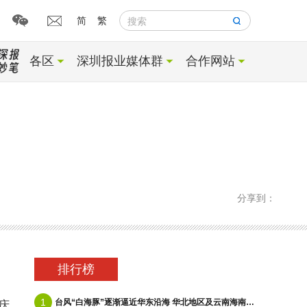
简
繁
搜索
各区
深圳报业媒体群
合作网站
分享到：
排行榜
1
台风“白海豚”逐渐逼近华东沿海 华北地区及云南海南等地有降雨
庆