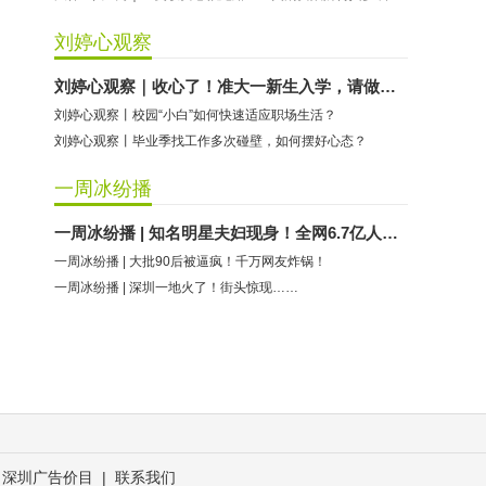
刘婷心观察
刘婷心观察｜收心了！准大一新生入学，请做好这些准备
刘婷心观察丨校园“小白”如何快速适应职场生活？
刘婷心观察丨毕业季找工作多次碰壁，如何摆好心态？
一周冰纷播
一周冰纷播 | 知名明星夫妇现身！全网6.7亿人次围观
一周冰纷播 | 大批90后被逼疯！千万网友炸锅！
一周冰纷播 | 深圳一地火了！街头惊现……
深圳广告价目
|
联系我们