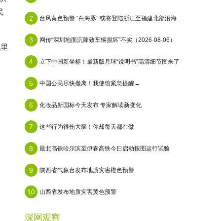
民
2
台风黄色预警 “白海豚” 或将登陆浙江至福建北部沿海地区
3
网传“深圳地面沉降致车辆损坏”不实（2026·08·06）
池里
4
立下中国新坐标！最新版月球“说明书”高清细节图来了
5
中国公民尽快撤离！我使馆紧急提醒→
6
化妆品新国标今天发布 专家解读新变化
7
这些行为很伤大脑！你却每天都在做
8
最北高铁哈尔滨至伊春高铁今日启动按图运行试验
9
陕西省气象台发布地质灾害橙色预警
10
山西省发布地质灾害黄色预警
深网观察