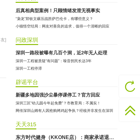
后真相典型案例！只顾情绪发泄无视事实
“枭龙”郑钦文碾压战胜萨巴伦卡，有哪些意义？
小猫悟空结局：网友对善良的追求，值得一个清晰的回应
问政深圳
友]
深圳一路段被曝有几百个洞，近2年无人处理
深圳一工程被质疑“有问题”：噪音扰民长达3年
深圳一工程停滞
哈尔特健身：商家拒不配合调解
辟谣平台
香港卡依宝贝国际婴幼儿游泳馆：商家停业未退费
新疆多地因强沙尘暴停课停工？官方回应
龅牙兔儿童情商训练营：商家承诺退费未履行
深圳三区“幼儿园今年起免费”？市教育局：不属实！
预付式消费退款难 深圳市消委会公开谴责力美健华联店
网传深圳山姆有人因抢购烤鸡起争执？经核并非发生在深圳
元宵佳节，发生了“甜蜜的烦恼”该怎么办？
天天315
2021年深圳市消费投诉分析报告出炉 教育培训投诉量增长
东方时代健身（KKONE店）：商家承诺退费未履行