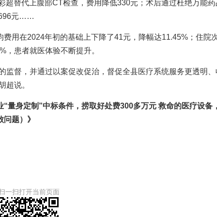
彩超替代上腹部CT检查，费用降低330元；术后通过杜绝万能药
96元……
用在2024年初的基础上下降了41元，降幅达11.45%；住院
71%，患者就医体验不断提升。
数’的监督，并通过以案促改促治，督促全县医疗系统服务更透明、
胡超说。
“量身定制”中标条件，捞取好处费300多万元 救命的医疗设备
败问题）》
扫一扫打开当前页面