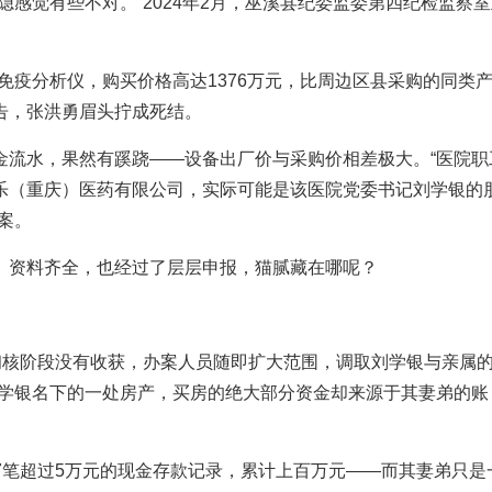
感觉有些不对。”2024年2月，巫溪县纪委监委第四纪检监察
免疫分析仪，购买价格高达1376万元，比周边区县采购的同类
公告，张洪勇眉头拧成死结。
金流水，果然有蹊跷——设备出厂价与采购价相差极大。“医院职
乐（重庆）医药有限公司，实际可能是该医院党委书记刘学银的
案。
、资料齐全，也经过了层层申报，猫腻藏在哪呢？
初核阶段没有收获，办案人员随即扩大范围，调取刘学银与亲属
刘学银名下的一处房产，买房的绝大部分资金却来源于其妻弟的账
有27笔超过5万元的现金存款记录，累计上百万元——而其妻弟只是