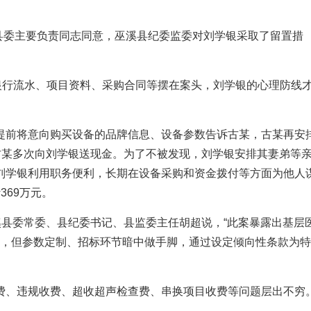
溪县委主要负责同志同意，巫溪县纪委监委对刘学银采取了留置措
银行流水、项目资料、采购合同等摆在案头，刘学银的心理防线
提前将意向购买设备的品牌信息、设备参数告诉古某，古某再安
古某多次向刘学银送现金。为了不被发现，刘学银安排其妻弟等
刘学银利用职务便利，长期在设备采购和资金拨付等方面为他人
369万元。
溪县委常委、县纪委书记、县监委主任胡超说，“此案暴露出基层
程，但参数定制、招标环节暗中做手脚，通过设定倾向性条款为
费、违规收费、超收超声检查费、串换项目收费等问题层出不穷