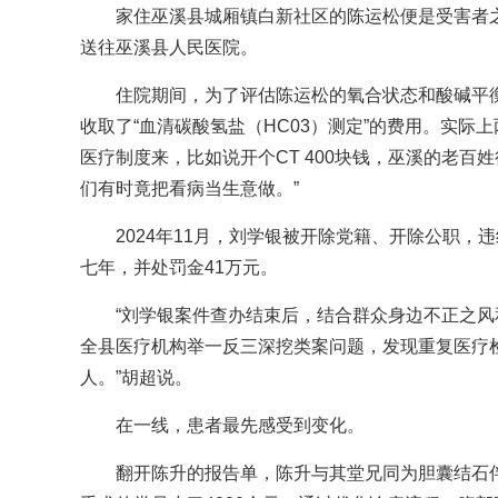
家住巫溪县城厢镇白新社区的陈运松便是受害者之
送往巫溪县人民医院。
住院期间，为了评估陈运松的氧合状态和酸碱平衡
收取了“血清碳酸氢盐（HC03）测定”的费用。实际
医疗制度来，比如说开个CT 400块钱，巫溪的老百
们有时竟把看病当生意做。”
2024年11月，刘学银被开除党籍、开除公职，
七年，并处罚金41万元。
“刘学银案件查办结束后，结合群众身边不正之风
全县医疗机构举一反三深挖类案问题，发现重复医疗检验
人。”胡超说。
在一线，患者最先感受到变化。
翻开陈升的报告单，陈升与其堂兄同为胆囊结石