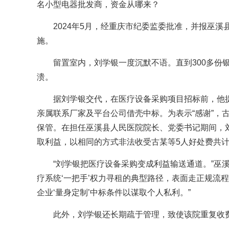
名小型电器批发商，资金从哪来？
2024年5月，经重庆市纪委监委批准，并报巫
施。
留置室内，刘学银一度沉默不语。直到300多份
溃。
据刘学银交代，在医疗设备采购项目招标前，他
亲属联系厂家及平台公司借壳中标。为表示“感谢”，
保管。在担任巫溪县人民医院院长、党委书记期间，
取利益，以相同的方式非法收受古某等5人好处费共计
“刘学银把医疗设备采购变成利益输送通道。”巫
疗系统‘一把手’权力寻租的典型路径，表面走正规流
企业‘量身定制’中标条件以谋取个人私利。”
此外，刘学银还长期疏于管理，致使该院重复收