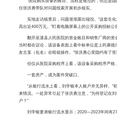
“医院购买设备的账目、流程是规范的，但总是隐隐
任张洪勇带队对问题线索开展初步核实。
实地走访核查后，问题渐渐露出端倪。“这套生化
高出近400万元。”盯着电脑屏幕上的公开采购招标
翻开巫溪县人民医院的资金账目和销售厂商的资
当时都在议论，该设备表面上看中标单位是上药康德
友古某（化名）在暗箱操作。”张洪勇心里隐约有了答
但仅从医院采购程序上看，该设备采购程序严格
一套房产，成为案件突破口。
“从银行流水上看，刘学银本人账户并无异样。”
来情况。一处异常引起了张洪勇注意，“为何登记在
户？”
刘学银妻弟银行流水显示：2020—2023年间