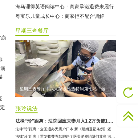
海马理得英语阅读中心：商家承诺退费未履行
粤宝乐儿童成长中心：商家拒不配合调解
世纪佳缘（车公庙店）：商家未按已签署协议退款
星期三查餐厅
曼莎国际美容美发（平湖店）：商家承诺退费未履行
才崩
无上悦动健身：商家停业未退费
哈尔特健身：商家拒不配合调解
排
香港卡依宝贝国际婴幼儿游泳馆：商家停业未退费
亲属
龅牙兔儿童情商训练营：商家承诺退费未履行
谋
预付式消费退款难 深圳市消委会公开谴责力美健华联店
星期三查餐厅｜八大菜系检查特辑第七站！这家米其林一星人气闽菜餐厅后厨干净吗？
元宵佳节，发生了“甜蜜的烦恼”该怎么办？
医
2021年深圳市消费投诉分析报告出炉 教育培训投诉量增长
特定
张玲说法
法律“玲”距离：法院回应夫妻月入1.2万负债1.2亿 律师分析合理性
。
法律“玲”距离：全国通办无需户口本 新《婚姻登记条例》还有哪些变化
法律“玲”距离｜重复收费卷款跑路？医美消费陷阱何其多 深圳律师传授避坑锦囊