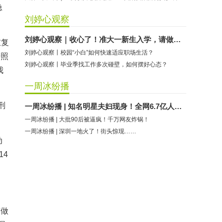
急
刘婷心观察
刘婷心观察｜收心了！准大一新生入学，请做好这些准备
重复
刘婷心观察丨校园“小白”如何快速适应职场生活？
按照
刘婷心观察丨毕业季找工作多次碰壁，如何摆好心态？
我
一周冰纷播
刑
一周冰纷播 | 知名明星夫妇现身！全网6.7亿人次围观
一周冰纷播 | 大批90后被逼疯！千万网友炸锅！
一周冰纷播 | 深圳一地火了！街头惊现……
动
14
前做