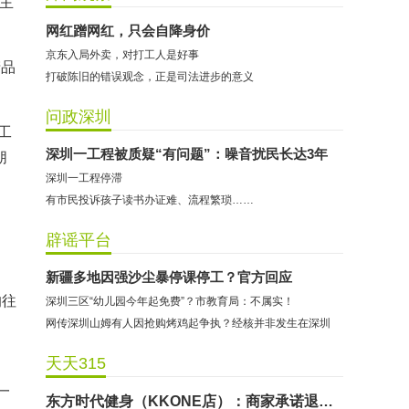
室主
网红蹭网红，只会自降身价
京东入局外卖，对打工人是好事
产品
打破陈旧的错误观念，正是司法进步的意义
问政深圳
工
深圳一工程被质疑“有问题”：噪音扰民长达3年
朋
深圳一工程停滞
有市民投诉孩子读书办证难、流程繁琐……
哈尔特健身：商家拒不配合调解
辟谣平台
香港卡依宝贝国际婴幼儿游泳馆：商家停业未退费
新疆多地因强沙尘暴停课停工？官方回应
龅牙兔儿童情商训练营：商家承诺退费未履行
的往
深圳三区“幼儿园今年起免费”？市教育局：不属实！
预付式消费退款难 深圳市消委会公开谴责力美健华联店
网传深圳山姆有人因抢购烤鸡起争执？经核并非发生在深圳
元宵佳节，发生了“甜蜜的烦恼”该怎么办？
天天315
2021年深圳市消费投诉分析报告出炉 教育培训投诉量增长
一
东方时代健身（KKONE店）：商家承诺退费未履行