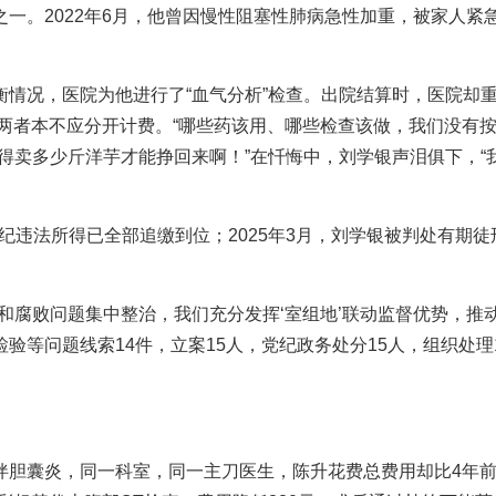
一。2022年6月，他曾因慢性阻塞性肺病急性加重，被家人紧
情况，医院为他进行了“血气分析”检查。出院结算时，医院却
上两者本不应分开计费。“哪些药该用、哪些检查该做，我们没有
姓得卖多少斤洋芋才能挣回来啊！”在忏悔中，刘学银声泪俱下，“
违纪违法所得已全部追缴到位；2025年3月，刘学银被判处有期徒
和腐败问题集中整治，我们充分发挥‘室组地’联动监督优势，推
等问题线索14件，立案15人，党纪政务处分15人，组织处理
伴胆囊炎，同一科室，同一主刀医生，陈升花费总费用却比4年