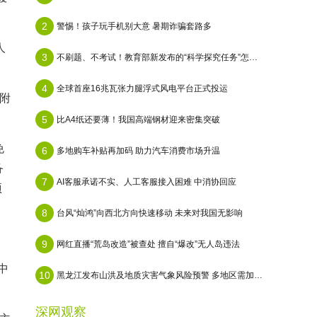
2
警惕！孩子玩手机别大意 暑期诈骗套路多
人
3
不刷题、不考试！教育部新发布的“科学探究任务”怎么做？
4
全球首座16兆瓦张力腿浮式风电平台正式投运
附
5
比A4纸还要薄！我国高端钢材迎来密集突破
免
6
多地购车补贴再加码 助力汽车消费市场升温
备
7
AI客服承诺不实、人工客服接入困难 中消协回应
项
8
台风“灿鸿”向西北方向快速移动 未来对我国无影响
9
网红直播“荒岛改造”被查处 擅自“爆改”无人岛违法
中
10
黑龙江发布山洪及地质灾害气象风险预警 多地区需加强防范
深网观察