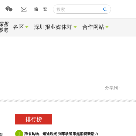
简
繁
搜索
各区
深圳报业媒体群
合作网站
分享到：
排行榜
1
跨省购物、短途观光 列车轨道串起消费新活力
腹