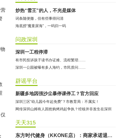
经营
炒热“雪王”的人，不光是媒体
警
词条随便撤，但有些事得问清
海底捞“魔童尿海”，一码归一码
问政深圳
某物
深圳一工程停滞
有市民投诉孩子读书办证难、流程繁琐……
深圳一公园被曝有多人海钓，市民质问……
哈尔特健身：商家拒不配合调解
辟谣平台
救
香港卡依宝贝国际婴幼儿游泳馆：商家停业未退费
程
新疆多地因强沙尘暴停课停工？官方回应
龅牙兔儿童情商训练营：商家承诺退费未履行
深圳三区“幼儿园今年起免费”？市教育局：不属实！
预付式消费退款难 深圳市消委会公开谴责力美健华联店
网传深圳山姆有人因抢购烤鸡起争执？经核并非发生在深圳
年仅
元宵佳节，发生了“甜蜜的烦恼”该怎么办？
天天315
2021年深圳市消费投诉分析报告出炉 教育培训投诉量增长
东方时代健身（KKONE店）：商家承诺退费未履行
水