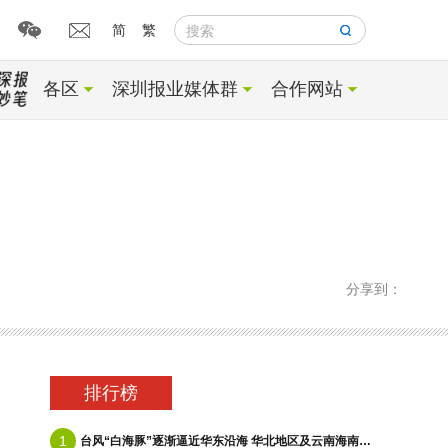
简
繁
搜索
各区
深圳报业媒体群
合作网站
分享到：
排行榜
1
台风“白海豚”逐渐逼近华东沿海 华北地区及云南海南等地有降雨