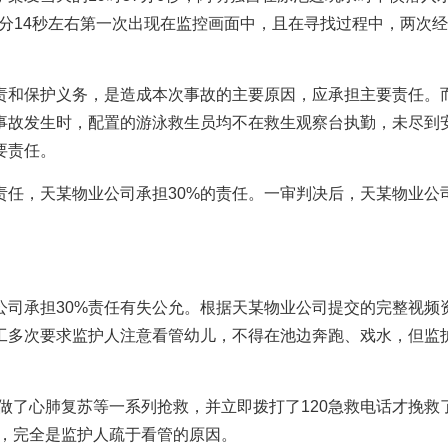
0分14秒左右第一次出现在监控画面中，且在寻找过程中，两次
责和保护义务，是造成本次事故的主要原因，应承担主要责任。
事故发生时，配置的游泳救生员均不在救生观察台执勤，未尽到
要责任。
责任，天某物业公司承担30%的责任。一审判决后，天某物业公
公司承担30%责任有失公允。根据天某物业公司提交的完整视频
工多次要求监护人注意看管幼儿，不得在池边奔跑、戏水，但监
做了心肺复苏等一系列抢救，并立即拨打了120急救电话才挽救
残，完全是监护人疏于看管的原因。