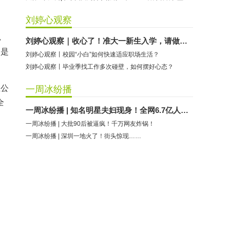
刘婷心观察
，
刘婷心观察｜收心了！准大一新生入学，请做好这些准备
，是
刘婷心观察丨校园“小白”如何快速适应职场生活？
刘婷心观察丨毕业季找工作多次碰壁，如何摆好心态？
业公
一周冰纷播
全
一周冰纷播 | 知名明星夫妇现身！全网6.7亿人次围观
一周冰纷播 | 大批90后被逼疯！千万网友炸锅！
一周冰纷播 | 深圳一地火了！街头惊现……