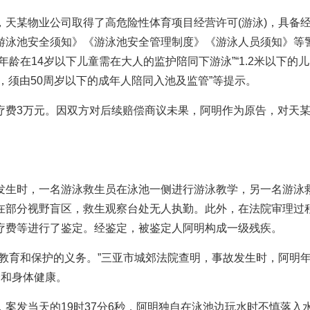
天某物业公司取得了高危险性体育项目经营许可(游泳)，具备
游泳池安全须知》《游泳池安全管理制度》《游泳人员须知》等
龄在14岁以下儿童需在大人的监护陪同下游泳”“1.2米以下的儿
，须由50周岁以下的成年人陪同入池及监管”等提示。
疗费3万元。因双方对后续赔偿商议未果，阿明作为原告，对天
发生时，一名游泳救生员在泳池一侧进行游泳教学，另一名游泳
在部分视野盲区，救生观察台处无人执勤。此外，在法院审理过
疗费等进行了鉴定。经鉴定，被鉴定人阿明构成一级残疾。
教育和保护的义务。”三亚市城郊法院查明，事故发生时，阿明
全和身体健康。
案发当天的19时37分6秒，阿明独自在泳池边玩水时不慎落入