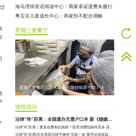
海马理得英语阅读中心：商家承诺退费未履行
经过
粤宝乐儿童成长中心：商家拒不配合调解
世纪佳缘（车公庙店）：商家未按已签署协议退款
而
星期三查餐厅
曼莎国际美容美发（平湖店）：商家承诺退费未履行
安
无上悦动健身：商家停业未退费
哈尔特健身：商家拒不配合调解
司
香港卡依宝贝国际婴幼儿游泳馆：商家停业未退费
龅牙兔儿童情商训练营：商家承诺退费未履行
预付式消费退款难 深圳市消委会公开谴责力美健华联店
星期三查餐厅｜八大菜系检查特辑第七站！这家米其林一星人气闽菜餐厅后厨干净吗？
元宵佳节，发生了“甜蜜的烦恼”该怎么办？
资
2021年深圳市消费投诉分析报告出炉 教育培训投诉量增长
护
张玲说法
法律“玲”距离：全国通办无需户口本 新《婚姻登记条例》还有哪些变化
了
法律“玲”距离｜重复收费卷款跑路？医美消费陷阱何其多 深圳律师传授避坑锦囊
法律“玲”距离|京东美团为骑手缴纳“五险一金”看劳动者权益保护