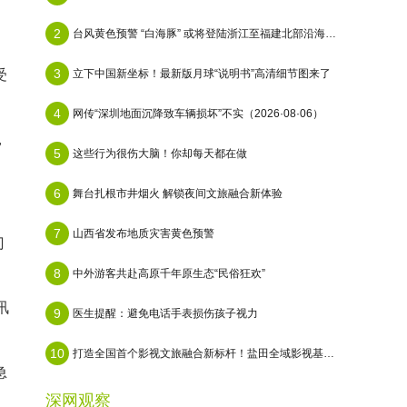
2
台风黄色预警 “白海豚” 或将登陆浙江至福建北部沿海地区
3
受
立下中国新坐标！最新版月球“说明书”高清细节图来了
4
网传“深圳地面沉降致车辆损坏”不实（2026·08·06）
，
5
这些行为很伤大脑！你却每天都在做
6
舞台扎根市井烟火 解锁夜间文旅融合新体验
7
山西省发布地质灾害黄色预警
门
8
中外游客共赴高原千年原生态“民俗狂欢”
讯
9
医生提醒：避免电话手表损伤孩子视力
10
打造全国首个影视文旅融合新标杆！盐田全域影视基地即将启幕
急
深网观察