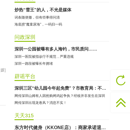
炒热“雪王”的人，不光是媒体
词条随便撤，但有些事得问清
海底捞“魔童尿海”，一码归一码
问政深圳
深圳一公园被曝有多人海钓，市民质问……
深圳一医院被指诊疗不规范，严重违规
深圳一路段被曝长年拥堵
媛]
哈尔特健身：商家拒不配合调解
辟谣平台
香港卡依宝贝国际婴幼儿游泳馆：商家停业未退费
深圳三区“幼儿园今年起免费”？市教育局：不属实！
龅牙兔儿童情商训练营：商家承诺退费未履行
网传深圳山姆有人因抢购烤鸡起争执？经核并非发生在深圳
预付式消费退款难 深圳市消委会公开谴责力美健华联店
网传深圳出现龙卷风？消息不实！
元宵佳节，发生了“甜蜜的烦恼”该怎么办？
天天315
2021年深圳市消费投诉分析报告出炉 教育培训投诉量增长
东方时代健身（KKONE店）：商家承诺退费未履行