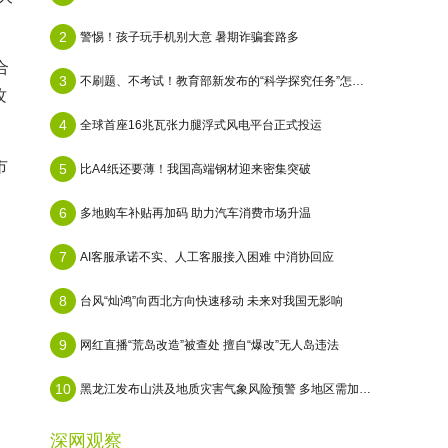
2
警惕！孩子玩手机别大意 暑期诈骗套路多
合
3
不刷题、不考试！教育部新发布的“科学探究任务”怎么做？
攻
4
全球首座16兆瓦张力腿浮式风电平台正式投运
市
5
比A4纸还要薄！我国高端钢材迎来密集突破
6
多地购车补贴再加码 助力汽车消费市场升温
7
AI客服承诺不实、人工客服接入困难 中消协回应
8
台风“灿鸿”向西北方向快速移动 未来对我国无影响
9
网红直播“荒岛改造”被查处 擅自“爆改”无人岛违法
10
黑龙江发布山洪及地质灾害气象风险预警 多地区需加强防范
深网观察