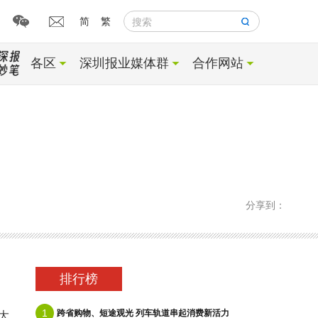
简
繁
搜索
各区
深圳报业媒体群
合作网站
分享到：
排行榜
1
跨省购物、短途观光 列车轨道串起消费新活力
大