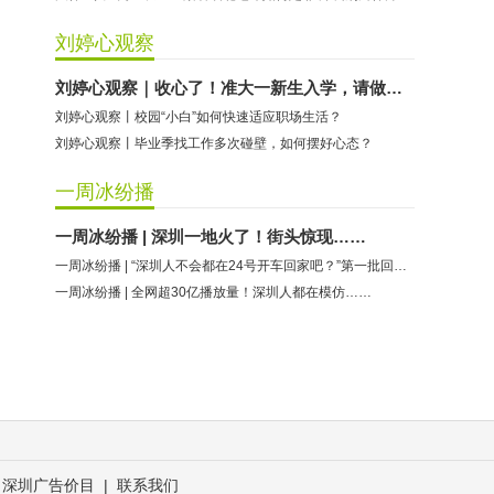
刘婷心观察
刘婷心观察｜收心了！准大一新生入学，请做好这些准备
刘婷心观察丨校园“小白”如何快速适应职场生活？
刘婷心观察丨毕业季找工作多次碰壁，如何摆好心态？
一周冰纷播
一周冰纷播 | 深圳一地火了！街头惊现……
一周冰纷播 | “深圳人不会都在24号开车回家吧？”第一批回去的已经……
一周冰纷播 | 全网超30亿播放量！深圳人都在模仿……
深圳广告价目
|
联系我们