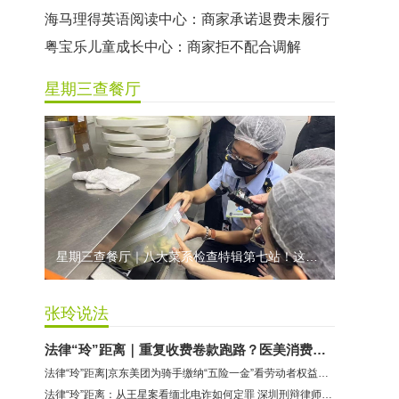
海马理得英语阅读中心：商家承诺退费未履行
粤宝乐儿童成长中心：商家拒不配合调解
世纪佳缘（车公庙店）：商家未按已签署协议退款
星期三查餐厅
曼莎国际美容美发（平湖店）：商家承诺退费未履行
无上悦动健身：商家停业未退费
哈尔特健身：商家拒不配合调解
香港卡依宝贝国际婴幼儿游泳馆：商家停业未退费
龅牙兔儿童情商训练营：商家承诺退费未履行
预付式消费退款难 深圳市消委会公开谴责力美健华联店
星期三查餐厅｜八大菜系检查特辑第七站！这家米其林一星人气闽菜餐厅后厨干净吗？
元宵佳节，发生了“甜蜜的烦恼”该怎么办？
2021年深圳市消费投诉分析报告出炉 教育培训投诉量增长
张玲说法
法律“玲”距离｜重复收费卷款跑路？医美消费陷阱何其多 深圳律师传授避坑锦囊
法律“玲”距离|京东美团为骑手缴纳“五险一金”看劳动者权益保护
法律“玲”距离：从王星案看缅北电诈如何定罪 深圳刑辩律师卢方这么说