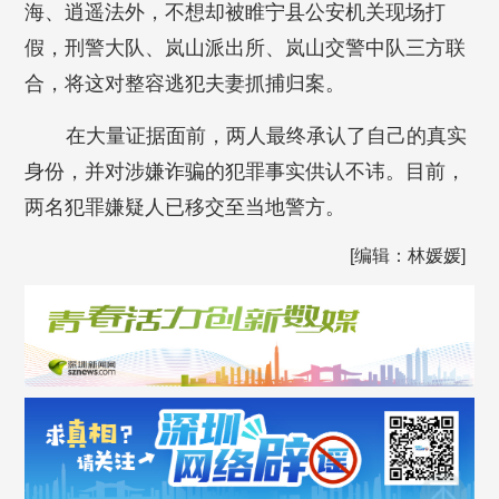
海、逍遥法外，不想却被睢宁县公安机关现场打
假，刑警大队、岚山派出所、岚山交警中队三方联
合，将这对整容逃犯夫妻抓捕归案。
在大量证据面前，两人最终承认了自己的真实
身份，并对涉嫌诈骗的犯罪事实供认不讳。目前，
两名犯罪嫌疑人已移交至当地警方。
[编辑：林媛媛]