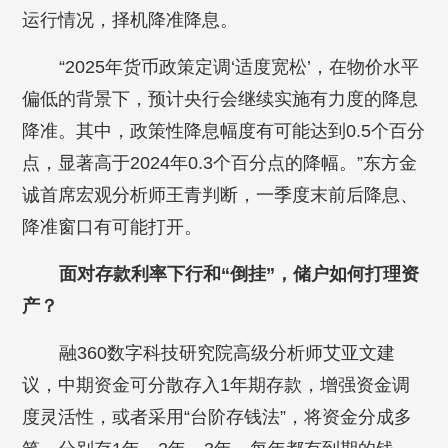
运行情况，择机降准降息。
“2025年货币政策定调‘适度宽松’，在物价水平
偏低的背景下，预计央行会继续实施有力度的降息
降准。其中，政策性降息幅度有可能达到0.5个百分
点，显著高于2024年0.3个百分点的降幅。”东方金
诚首席宏观分析师王青判断，一季度末前后降息、
降准窗口有可能打开。
面对存款利率下行和“倒挂”，储户如何打理资
产？
融360数字科技研究院高级分析师艾亚文建
议，中期资金可分散存入1年期存款，增强资金调
度灵活性，或者采用“台阶存钱法”，将资金分成多