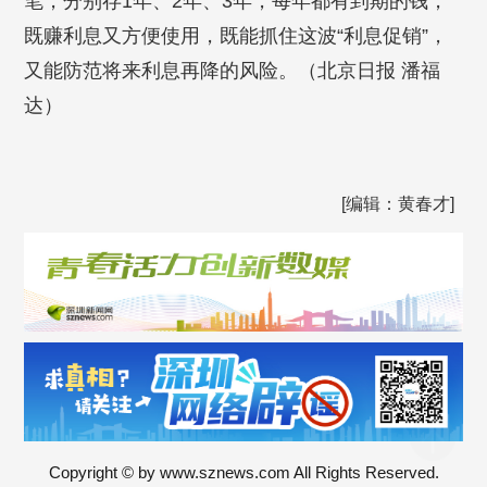
笔，分别存1年、2年、3年，每年都有到期的钱，
既赚利息又方便使用，既能抓住这波“利息促销”，
又能防范将来利息再降的风险。（北京日报 潘福
达）
[编辑：黄春才]
Copyright © by www.sznews.com All Rights Reserved.