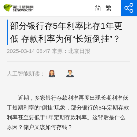
简
繁
部分银行存5年利率比存1年更
低 存款利率为何“长短倒挂”？
2025-03-14 08:47 来源：
北京日报
人工智能朗读：
近期，多家银行存款利率再度出现长期利率低
于短期利率的“倒挂”现象，部分银行的5年定期存款
利率甚至要低于1年定期存款利率。这背后是什么
原因？储户又该如何存钱？