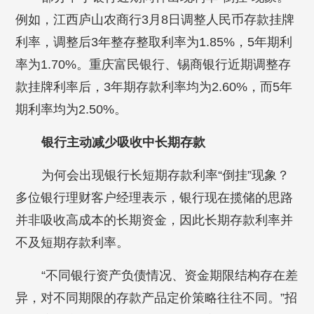
例如，江西庐山农商行3月8日调整人民币存款挂牌
利率，调整后3年整存整取利率为1.85%，5年期利
率为1.70%。重庆富民银行、锡商银行近期调整存
款挂牌利率后，3年期存款利率均为2.60%，而5年
期利率均为2.50%。
银行主动减少吸收中长期存款
为何会出现银行长短期存款利率“倒挂”现象？
多位银行理财客户经理表示，银行现在揽储的思路
并非吸收高成本的长期资金，因此长期存款利率并
不及短期存款利率。
“不同银行资产负债情况、资金期限结构存在差
异，对不同期限的存款产品定价策略往往不同。”招