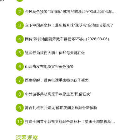
2
台风黄色预警 “白海豚” 或将登陆浙江至福建北部沿海地区
3
立下中国新坐标！最新版月球“说明书”高清细节图来了
4
网传“深圳地面沉降致车辆损坏”不实（2026·08·06）
5
这些行为很伤大脑！你却每天都在做
6
山西省发布地质灾害黄色预警
7
医生提醒：避免电话手表损伤孩子视力
8
中外游客共赴高原千年原生态“民俗狂欢”
9
舞台扎根市井烟火 解锁夜间文旅融合新体验
10
打造全国首个影视文旅融合新标杆！盐田全域影视基地即将启幕
深网观察