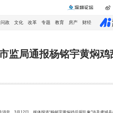
问政
文化
改革
专题
教育
房产
财经
县市监局通报杨铭宇黄焖鸡
消息，3月12日，媒体报道“杨铭宇黄焖鸡后厨乱象”涉及虞城县