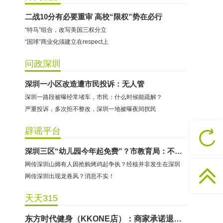
二战10分有必要重审 高校“限权”势在必行
“特马”组合，改写美国三权分立
“国球”商业化须建立在respect上
问政深圳
深圳一小区改造遭市民投诉：无人管
深圳一路段被曝经常堵车，市民：什么时候能疏解？
严重投诉，多次拒不整改，深圳一地被曝夜间扰民
哈尔特健身：商家拒不配合调解
辟谣平台
香港卡依宝贝国际婴幼儿游泳馆：商家停业未退费
深圳三区“幼儿园今年起免费”？市教育局：不属实！
龅牙兔儿童情商训练营：商家承诺退费未履行
网传深圳山姆有人因抢购烤鸡起争执？经核并非发生在深圳
预付式消费退款难 深圳市消委会公开谴责力美健华联店
网传深圳出现龙卷风？消息不实！
元宵佳节，发生了“甜蜜的烦恼”该怎么办？
天天315
2021年深圳市消费投诉分析报告出炉 教育培训投诉量增长
东方时代健身（KKONE店）：商家承诺退费未履行