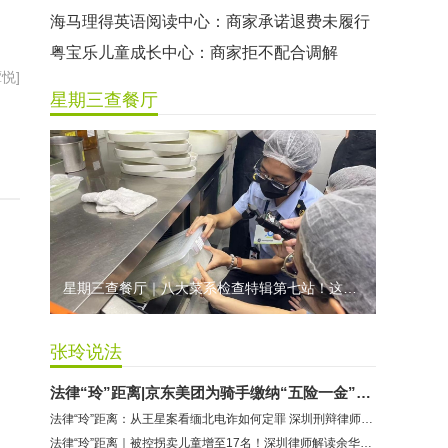
海马理得英语阅读中心：商家承诺退费未履行
粤宝乐儿童成长中心：商家拒不配合调解
悦]
世纪佳缘（车公庙店）：商家未按已签署协议退款
星期三查餐厅
曼莎国际美容美发（平湖店）：商家承诺退费未履行
无上悦动健身：商家停业未退费
哈尔特健身：商家拒不配合调解
香港卡依宝贝国际婴幼儿游泳馆：商家停业未退费
龅牙兔儿童情商训练营：商家承诺退费未履行
预付式消费退款难 深圳市消委会公开谴责力美健华联店
星期三查餐厅｜八大菜系检查特辑第七站！这家米其林一星人气闽菜餐厅后厨干净吗？
元宵佳节，发生了“甜蜜的烦恼”该怎么办？
2021年深圳市消费投诉分析报告出炉 教育培训投诉量增长
张玲说法
法律“玲”距离|京东美团为骑手缴纳“五险一金”看劳动者权益保护
法律“玲”距离：从王星案看缅北电诈如何定罪 深圳刑辩律师卢方这么说
法律“玲”距离｜被控拐卖儿童增至17名！深圳律师解读余华英案