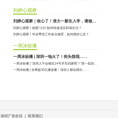
刘婷心观察
刘婷心观察｜收心了！准大一新生入学，请做好这些准备
刘婷心观察丨校园“小白”如何快速适应职场生活？
刘婷心观察丨毕业季找工作多次碰壁，如何摆好心态？
一周冰纷播
一周冰纷播 | 深圳一地火了！街头惊现……
一周冰纷播 | “深圳人不会都在24号开车回家吧？”第一批回去的已经……
一周冰纷播 | 全网超30亿播放量！深圳人都在模仿……
深圳广告价目
|
联系我们