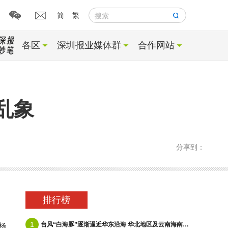
简
繁
搜索
各区
深圳报业媒体群
合作网站
乱象
分享到：
排行榜
1
台风“白海豚”逐渐逼近华东沿海 华北地区及云南海南等地有降雨
杨