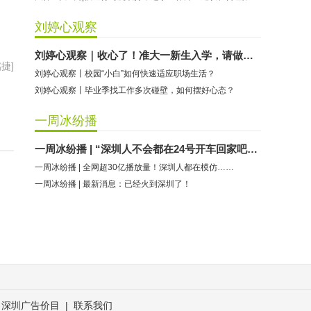
刘婷心观察
刘婷心观察｜收心了！准大一新生入学，请做好这些准备
捷]
刘婷心观察丨校园“小白”如何快速适应职场生活？
刘婷心观察丨毕业季找工作多次碰壁，如何摆好心态？
一周冰纷播
一周冰纷播 | “深圳人不会都在24号开车回家吧？”第一批回去的已经……
一周冰纷播 | 全网超30亿播放量！深圳人都在模仿……
一周冰纷播 | 最新消息：已经火到深圳了！
深圳广告价目
|
联系我们