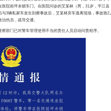
在医院前坪未锁车门。在医院问诊的艾某林（男，31岁，平江县
后与3辆私家车发生刮擦事故后，艾某林弃车逃离现场，事故致2
救治伤员，疏导交通。
督察部门已对警车管理使用不当的责任人员启动问责程序。