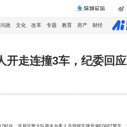
问政
文化
改革
专题
教育
房产
财经
人开走连撞3车，纪委回应
12时许，该局交警大队两名办案人员驾驶车牌号湘F068T警车，