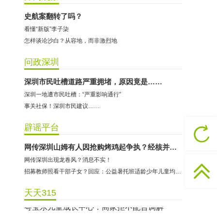
史航案翻转了吗？
看懂“新版”李子柒
怎样谈论沙白？从容地，而非激烈地
问政深圳
哈尔特健身：商家拒不配合调解
深圳市民吐槽道路严重拥堵，原因竟是……
深圳一地遭市民吐槽：“严重影响通行”
香港卡依宝贝国际婴幼儿游泳馆：商家停业未退费
事关社保！深圳市民建议……
龅牙兔儿童情商训练营：商家承诺退费未履行
预付式消费退款难 深圳市消委会公开谴责力美健华联店
辟谣平台
元宵佳节，发生了“甜蜜的烦恼”该怎么办？
网传深圳山姆有人因抢购烤鸡起争执？经核并非发生在深圳
2021年深圳市消费投诉分析报告出炉 教育培训投诉量增长
网传深圳出现龙卷风？消息不实！
东方时代健身（KKONE店）：商家承诺退费未履行
招募教师照看干部子女？回应：公益暑托班适龄少年儿童均可报名
海马理得英语阅读中心：商家承诺退费未履行
天天315
粤宝乐儿童成长中心：商家拒不配合调解
世纪佳缘（车公庙店）：商家未按已签署协议退款