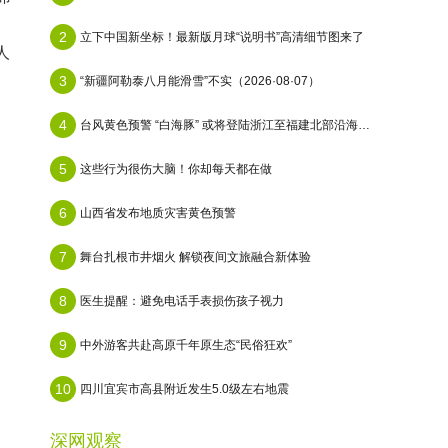
2
立下中国新坐标！最新版月球“说明书”高清细节图来了
人
3
“新疆阿勒泰八月能滑雪”不实（2026·08·07）
4
台风黄色预警 “白海豚” 或将登陆浙江至福建北部沿海地区
5
这些行为很伤大脑！你却每天都在做
6
山西省发布地质灾害黄色预警
7
舞台扎根市井烟火 解锁夜间文旅融合新体验
8
医生提醒：避免电话手表损伤孩子视力
9
中外游客共赴高原千年原生态“民俗狂欢”
10
四川宜宾市高县附近发生5.0级左右地震
深网观察