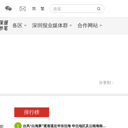
简
繁
搜索
各区
深圳报业媒体群
合作网站
分享到：
排行榜
1
台风“白海豚”逐渐逼近华东沿海 华北地区及云南海南等地有降雨
带