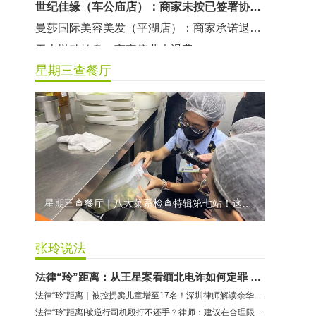
曼莎国际美容美发（平湖店）：商家承诺退费未履行
无上悦动健身：商家停业未退费
哈尔特健身：商家拒不配合调解
星期三查餐厅
香港卡依宝贝国际婴幼儿游泳馆：商家停业未退费
龅牙兔儿童情商训练营：商家承诺退费未履行
预付式消费退款难 深圳市消委会公开谴责力美健华联店
元宵佳节，发生了“甜蜜的烦恼”该怎么办？
2021年深圳市消费投诉分析报告出炉 教育培训投诉量增长
星期三查餐厅｜八大菜系检查特辑第七站！这家米其林一星人气闽菜餐厅后厨干净吗？
张玲说法
法律“玲”距离：从王星案看缅北电诈如何定罪 深圳刑辩律师卢方这么说
法律“玲”距离｜被控拐卖儿童增至17名！深圳律师解读余华英案
法律“玲”距离|被逆行司机殴打不还手？律师：建议在合理限度内正当防卫