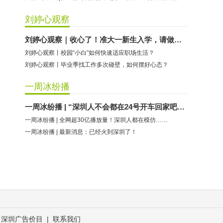
刘婷心观察
刘婷心观察｜收心了！准大一新生入学，请做好这些准备
刘婷心观察丨校园“小白”如何快速适应职场生活？
刘婷心观察丨毕业季找工作多次碰壁，如何摆好心态？
一周冰纷播
一周冰纷播 | “深圳人不会都在24号开车回家吧？”第一批回去的已经……
一周冰纷播 | 全网超30亿播放量！深圳人都在模仿……
一周冰纷播 | 最新消息：已经火到深圳了！
深圳广告价目
|
联系我们