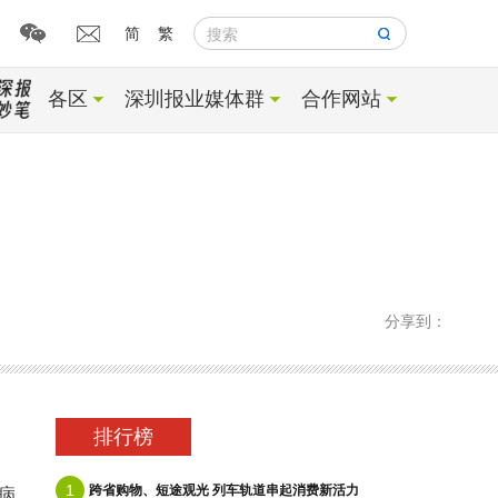
简
繁
搜索
各区
深圳报业媒体群
合作网站
分享到：
排行榜
1
跨省购物、短途观光 列车轨道串起消费新活力
病