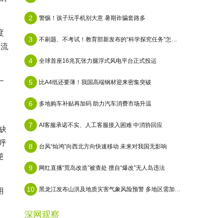
2
警惕！孩子玩手机别大意 暑期诈骗套路多
度
3
不刷题、不考试！教育部新发布的“科学探究任务”怎么做？
当流
4
全球首座16兆瓦张力腿浮式风电平台正式投运
一
5
比A4纸还要薄！我国高端钢材迎来密集突破
6
多地购车补贴再加码 助力汽车消费市场升温
7
AI客服承诺不实、人工客服接入困难 中消协回应
缺
呼
8
台风“灿鸿”向西北方向快速移动 未来对我国无影响
逆
9
网红直播“荒岛改造”被查处 擅自“爆改”无人岛违法
10
黑龙江发布山洪及地质灾害气象风险预警 多地区需加强防范
用
深网观察