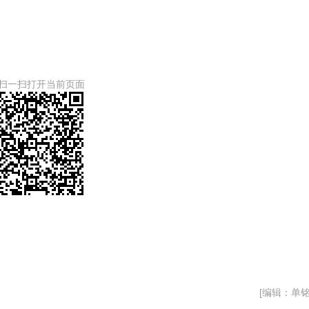
扫一扫打开当前页面
[编辑：单铭