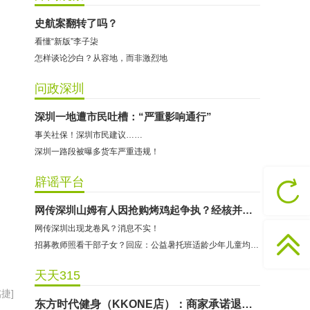
史航案翻转了吗？
看懂“新版”李子柒
怎样谈论沙白？从容地，而非激烈地
问政深圳
深圳一地遭市民吐槽：“严重影响通行”
事关社保！深圳市民建议……
深圳一路段被曝多货车严重违规！
哈尔特健身：商家拒不配合调解
辟谣平台
香港卡依宝贝国际婴幼儿游泳馆：商家停业未退费
网传深圳山姆有人因抢购烤鸡起争执？经核并非发生在深圳
龅牙兔儿童情商训练营：商家承诺退费未履行
网传深圳出现龙卷风？消息不实！
预付式消费退款难 深圳市消委会公开谴责力美健华联店
招募教师照看干部子女？回应：公益暑托班适龄少年儿童均可报名
元宵佳节，发生了“甜蜜的烦恼”该怎么办？
天天315
2021年深圳市消费投诉分析报告出炉 教育培训投诉量增长
捷]
东方时代健身（KKONE店）：商家承诺退费未履行