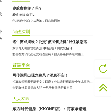
流
史航案翻转了吗？
发
看懂“新版”李子柒
怎样谈论沙白？从容地，而非激烈地
问政深圳
种
医
哈尔特健身：商家拒不配合调解
逃生窗成摆设？公交“便民售货机”挡住紧急逃生通道
深圳育儿补贴管理办法何时落地？网友发帖问……
香港卡依宝贝国际婴幼儿游泳馆：商家停业未退费
能否在龙华此处公交站设座椅？如具备条件将组织施工
龅牙兔儿童情商训练营：商家承诺退费未履行
预付式消费退款难 深圳市消委会公开谴责力美健华联店
辟谣平台
元宵佳节，发生了“甜蜜的烦恼”该怎么办？
网传深圳出现龙卷风？消息不实！
2021年深圳市消费投诉分析报告出炉 教育培训投诉量增长
招募教师照看干部子女？回应：公益暑托班适龄少年儿童均可报名
东方时代健身（KKONE店）：商家承诺退费未履行
造谣称外卖员是杀人犯 一男子被依法行政拘留
海马理得英语阅读中心：商家承诺退费未履行
天天315
粤宝乐儿童成长中心：商家拒不配合调解
世纪佳缘（车公庙店）：商家未按已签署协议退款