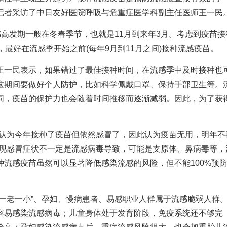
记者采访了中日友好医院呼吸与危重症医学科副主任医师王一民
感高发期一般在冬春季节，也就是11月到来年3月。考虑到疫苗接
最好在流感季开始之前(每年9月到11月之间)接种流感疫苗。
王一民表示，如果错过了最佳接种时间，在流感季中及时接种也
这期间要做好个人防护，比如科学佩戴口罩、保持手部卫生等。
同，疫苗的保护力也会随着时间推移而逐渐减弱。因此，为了获
人认为今年接种了疫苗但依然感冒了，因此认为疫苗无用，明年不
出现感冒症状不一定是流感病毒导致，可能是支原体、鼻病毒等，
流感疫苗虽然可以显著降低感染流感的风险，但不能100%预
。
一老一小”、孕妇、慢病患者、易感职业人群属于流感脆弱人群。
容易感染流感病毒；儿童身体处于发育阶段，免疫系统还不够完