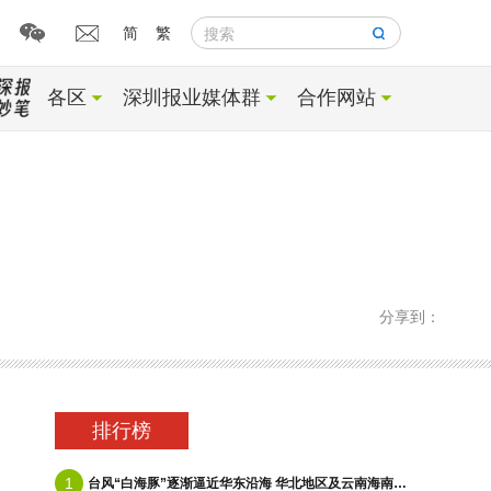
简
繁
搜索
各区
深圳报业媒体群
合作网站
分享到：
排行榜
1
台风“白海豚”逐渐逼近华东沿海 华北地区及云南海南等地有降雨