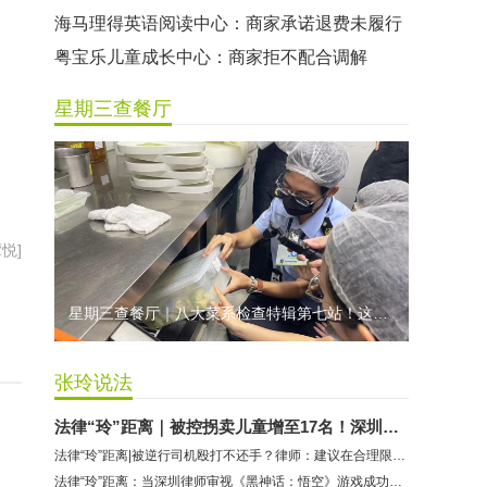
曼莎国际美容美发（平湖店）：商家承诺退费未履行
无上悦动健身：商家停业未退费
哈尔特健身：商家拒不配合调解
星期三查餐厅
香港卡依宝贝国际婴幼儿游泳馆：商家停业未退费
龅牙兔儿童情商训练营：商家承诺退费未履行
预付式消费退款难 深圳市消委会公开谴责力美健华联店
元宵佳节，发生了“甜蜜的烦恼”该怎么办？
悦]
2021年深圳市消费投诉分析报告出炉 教育培训投诉量增长
星期三查餐厅｜八大菜系检查特辑第七站！这家米其林一星人气闽菜餐厅后厨干净吗？
张玲说法
法律“玲”距离｜被控拐卖儿童增至17名！深圳律师解读余华英案
法律“玲”距离|被逆行司机殴打不还手？律师：建议在合理限度内正当防卫
法律“玲”距离：当深圳律师审视《黑神话：悟空》游戏成功的背后