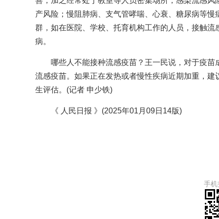
善，加之经常处于教室等人员密集场所，感染流感风
产风险；慢阻肺病、支气管哮喘、心衰、糖尿病等慢
群，如在医院、学校、托育机构工作的人员，接触流
病。
哪些人不能接种流感疫苗？王一民说，对于疫苗
流感疫苗。如果正在发热或者慢性疾病近期加重，建
生评估。(记者 申少铁)
《 人民日报 》(2025年01月09日14版)
手机