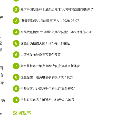
。
2
立下中国新坐标！最新版月球“说明书”高清细节图来了
种
3
“新疆阿勒泰八月能滑雪”不实（2026·08·07）
4
台风黄色预警 “白海豚” 或将登陆浙江至福建北部沿海地区
可
流
5
这些行为很伤大脑！你却每天都在做
得
6
山西省发布地质灾害黄色预警
7
舞台扎根市井烟火 解锁夜间文旅融合新体验
再
流
8
医生提醒：避免电话手表损伤孩子视力
防感
9
中外游客共赴高原千年原生态“民俗狂欢”
10
四川宜宾市高县附近发生5.0级左右地震
65
深网观察