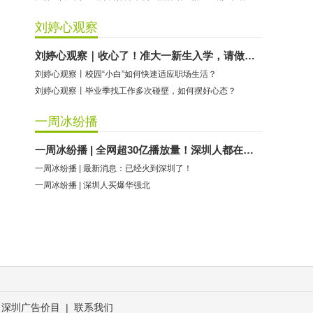
刘婷心观察
刘婷心观察｜收心了！准大一新生入学，请做好这些准备
刘婷心观察丨校园“小白”如何快速适应职场生活？
刘婷心观察丨毕业季找工作多次碰壁，如何摆好心态？
一周冰纷播
一周冰纷播 | 全网超30亿播放量！深圳人都在模仿……
一周冰纷播 | 最新消息：已经火到深圳了！
一周冰纷播 | 深圳人买爆华强北
深圳广告价目
|
联系我们