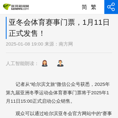
简
繁
亚冬会体育赛事门票，1月11日
正式发售！
2025-01-08 19:00 来源：
南方网
人工智能朗读：
记者从“哈尔滨文旅”微信公众号获悉，2025年
第九届亚洲冬季运动会体育赛事门票将于2025年1
月11日15:00正式启动公众销售。
观众可以通过哈尔滨亚冬会官方网站中的“赛事