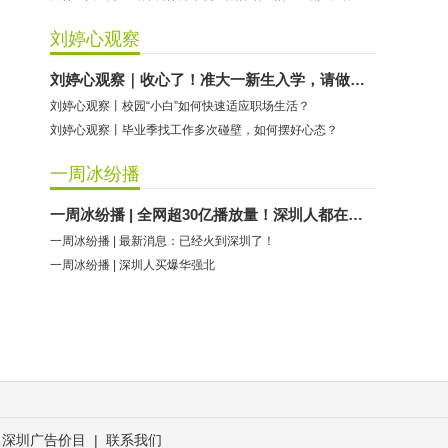
刘婷心观察
刘婷心观察｜收心了！准大一新生入学，请做好这些准备
刘婷心观察丨校园“小白”如何快速适应职场生活？
刘婷心观察丨毕业季找工作多次碰壁，如何摆好心态？
一周冰纷播
一周冰纷播 | 全网超30亿播放量！深圳人都在模仿……
一周冰纷播 | 最新消息：已经火到深圳了！
一周冰纷播 | 深圳人买爆华强北
深圳广告价目
|
联系我们