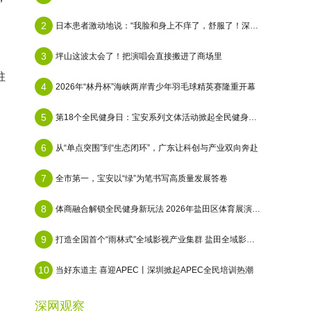
2
日本患者激动地说：“我脸和身上不痒了，舒服了！深圳瑞敏皮肤名医中心光疗“照”掉顽疾
3
坪山这波太会了！把演唱会直接搬进了商场里
驻
4
2026年“林丹杯”海峡两岸青少年羽毛球精英赛隆重开幕
5
第18个全民健身日：宝安系列文体活动掀起​全民健身热潮
6
从“单点突围”到“生态闭环”，广东让科创与产业双向奔赴
7
全市第一，宝安以“绿”为笔书写高质量发展答卷
8
体商融合解锁全民健身新玩法 2026年盐田区体育展演活动圆满举行
9
打造全国首个“雨林式”全域影视产业集群 盐田全域影视基地正式启用
10
当好东道主 喜迎APEC丨深圳掀起APEC全民培训热潮
深网观察