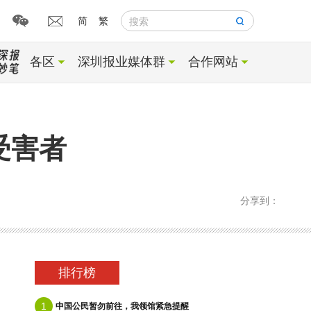
简
繁
搜索
各区
深圳报业媒体群
合作网站
受害者
分享到：
排行榜
1
中国公民暂勿前往，我领馆紧急提醒
，