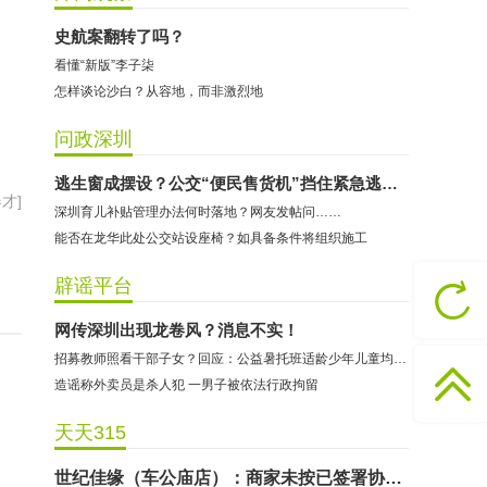
史航案翻转了吗？
看懂“新版”李子柒
怎样谈论沙白？从容地，而非激烈地
问政深圳
哈尔特健身：商家拒不配合调解
逃生窗成摆设？公交“便民售货机”挡住紧急逃生通道
才]
深圳育儿补贴管理办法何时落地？网友发帖问……
香港卡依宝贝国际婴幼儿游泳馆：商家停业未退费
能否在龙华此处公交站设座椅？如具备条件将组织施工
龅牙兔儿童情商训练营：商家承诺退费未履行
预付式消费退款难 深圳市消委会公开谴责力美健华联店
辟谣平台
元宵佳节，发生了“甜蜜的烦恼”该怎么办？
网传深圳出现龙卷风？消息不实！
2021年深圳市消费投诉分析报告出炉 教育培训投诉量增长
招募教师照看干部子女？回应：公益暑托班适龄少年儿童均可报名
东方时代健身（KKONE店）：商家承诺退费未履行
造谣称外卖员是杀人犯 一男子被依法行政拘留
海马理得英语阅读中心：商家承诺退费未履行
天天315
粤宝乐儿童成长中心：商家拒不配合调解
世纪佳缘（车公庙店）：商家未按已签署协议退款