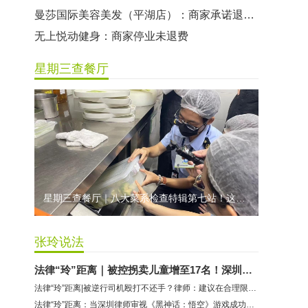
曼莎国际美容美发（平湖店）：商家承诺退费未履行
无上悦动健身：商家停业未退费
哈尔特健身：商家拒不配合调解
星期三查餐厅
香港卡依宝贝国际婴幼儿游泳馆：商家停业未退费
龅牙兔儿童情商训练营：商家承诺退费未履行
预付式消费退款难 深圳市消委会公开谴责力美健华联店
元宵佳节，发生了“甜蜜的烦恼”该怎么办？
2021年深圳市消费投诉分析报告出炉 教育培训投诉量增长
星期三查餐厅｜八大菜系检查特辑第七站！这家米其林一星人气闽菜餐厅后厨干净吗？
张玲说法
法律“玲”距离｜被控拐卖儿童增至17名！深圳律师解读余华英案
法律“玲”距离|被逆行司机殴打不还手？律师：建议在合理限度内正当防卫
法律“玲”距离：当深圳律师审视《黑神话：悟空》游戏成功的背后