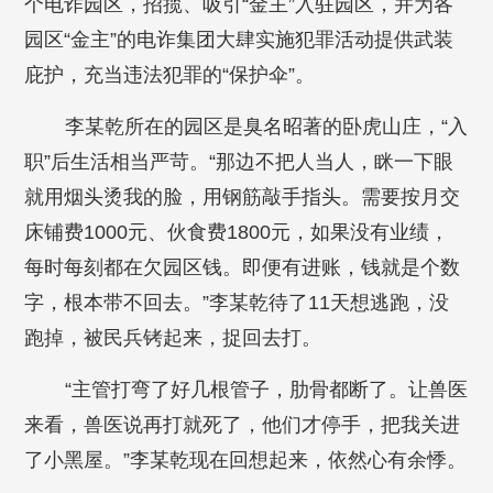
个电诈园区，招揽、吸引“金主”入驻园区，并为各
园区“金主”的电诈集团大肆实施犯罪活动提供武装
庇护，充当违法犯罪的“保护伞”。
李某乾所在的园区是臭名昭著的卧虎山庄，“入
职”后生活相当严苛。“那边不把人当人，眯一下眼
就用烟头烫我的脸，用钢筋敲手指头。需要按月交
床铺费1000元、伙食费1800元，如果没有业绩，
每时每刻都在欠园区钱。即便有进账，钱就是个数
字，根本带不回去。”李某乾待了11天想逃跑，没
跑掉，被民兵铐起来，捉回去打。
“主管打弯了好几根管子，肋骨都断了。让兽医
来看，兽医说再打就死了，他们才停手，把我关进
了小黑屋。”李某乾现在回想起来，依然心有余悸。