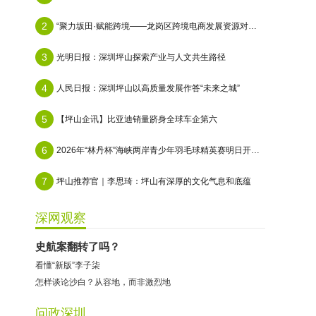
2
“聚力坂田·赋能跨境——龙岗区跨境电商发展资源对接会”在天安云谷顺利举办
3
光明日报：深圳坪山探索产业与人文共生路径
4
人民日报：深圳坪山以高质量发展作答“未来之城”
5
【坪山企讯】比亚迪销量跻身全球车企第六
6
2026年“林丹杯”海峡两岸青少年羽毛球精英赛明日开赛：495名选手共赴青春之约
7
坪山推荐官｜李思琦：坪山有深厚的文化气息和底蕴
哈尔特健身：商家拒不配合调解
深网观察
香港卡依宝贝国际婴幼儿游泳馆：商家停业未退费
史航案翻转了吗？
龅牙兔儿童情商训练营：商家承诺退费未履行
看懂“新版”李子柒
预付式消费退款难 深圳市消委会公开谴责力美健华联店
怎样谈论沙白？从容地，而非激烈地
元宵佳节，发生了“甜蜜的烦恼”该怎么办？
问政深圳