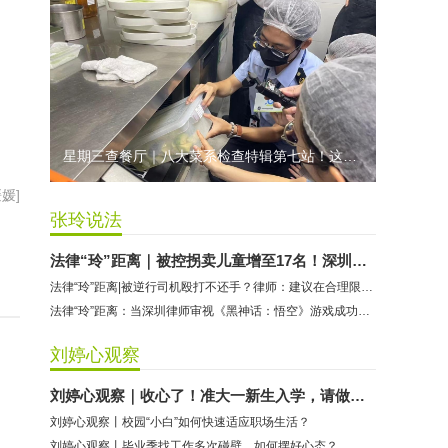
星期三查餐厅｜八大菜系检查特辑第七站！这家米其林一星人气闽菜餐厅后厨干净吗？
媛]
张玲说法
法律“玲”距离｜被控拐卖儿童增至17名！深圳律师解读余华英案
法律“玲”距离|被逆行司机殴打不还手？律师：建议在合理限度内正当防卫
法律“玲”距离：当深圳律师审视《黑神话：悟空》游戏成功的背后
刘婷心观察
刘婷心观察｜收心了！准大一新生入学，请做好这些准备
刘婷心观察丨校园“小白”如何快速适应职场生活？
刘婷心观察丨毕业季找工作多次碰壁，如何摆好心态？