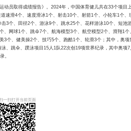
国运动员取得成绩报告》。2024年，中国体育健儿共在33个项目
道速滑4个、速度滑冰1个、射击10个、射箭1个、小轮车1个、
拳击3个、田径2个、游泳9个、跳水25个、花样游泳10个、短池
4个、网球1个、跳伞7个、航海模型3个、航空模型2个、滑翔1个
健美3个、健美操2个、技巧5个、跑酷1个、轮滑3个；其中，奥项
泳、跳伞、蹼泳项目15人1队22次创19项世界纪录，其中奥项7
纪录。
扫一扫打开当前页面