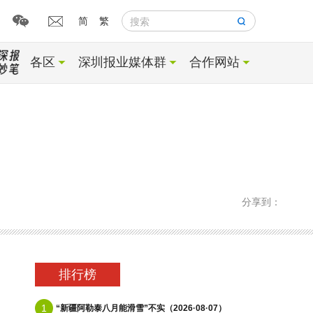
简
繁
搜索
各区
深圳报业媒体群
合作网站
分享到：
排行榜
1
“新疆阿勒泰八月能滑雪”不实（2026·08·07）