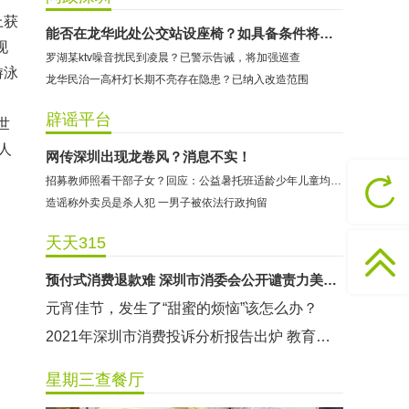
2021年深圳市消费投诉分析报告出炉 教育培训投诉量增长
上获
东方时代健身（KKONE店）：商家承诺退费未履行
能否在龙华此处公交站设座椅？如具备条件将组织施工
现
罗湖某ktv噪音扰民到凌晨？已警示告诫，将加强巡查
海马理得英语阅读中心：商家承诺退费未履行
游泳
龙华民治一高杆灯长期不亮存在隐患？已纳入改造范围
粤宝乐儿童成长中心：商家拒不配合调解
、
世纪佳缘（车公庙店）：商家未按已签署协议退款
辟谣平台
世
曼莎国际美容美发（平湖店）：商家承诺退费未履行
人
网传深圳出现龙卷风？消息不实！
无上悦动健身：商家停业未退费
招募教师照看干部子女？回应：公益暑托班适龄少年儿童均可报名
哈尔特健身：商家拒不配合调解
造谣称外卖员是杀人犯 一男子被依法行政拘留
香港卡依宝贝国际婴幼儿游泳馆：商家停业未退费
天天315
龅牙兔儿童情商训练营：商家承诺退费未履行
预付式消费退款难 深圳市消委会公开谴责力美健华联店
元宵佳节，发生了“甜蜜的烦恼”该怎么办？
2021年深圳市消费投诉分析报告出炉 教育培训投诉量增长
星期三查餐厅