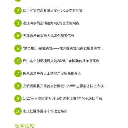
2
四川宜宾市高县附近发生5.0级左右地震
3
浙江海事局启动沿海Ⅱ级防台应急响应
4
天津市发布雷雨大风蓝色预警信号
5
“聚力坂田·赋能跨境——龙岗区跨境电商发展资源对接会”在天安云谷顺利举办
6
坪山这个创新项目入选2026广东国际传播年度案例
7
凤凰街道举办人工智能产业招商推介会
8
光明团区委开展首支社区级“12355”志愿服务队伍专项培训
9
1427公里温情接力 坪山街道把流浪7年的他送回了家
10
南庄社区小区停车场改造焕新
深网观察