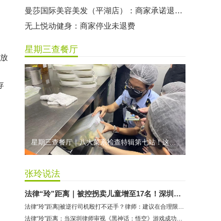
曼莎国际美容美发（平湖店）：商家承诺退费未履行
无上悦动健身：商家停业未退费
哈尔特健身：商家拒不配合调解
星期三查餐厅
香港卡依宝贝国际婴幼儿游泳馆：商家停业未退费
午放
龅牙兔儿童情商训练营：商家承诺退费未履行
。
预付式消费退款难 深圳市消委会公开谴责力美健华联店
存
元宵佳节，发生了“甜蜜的烦恼”该怎么办？
2021年深圳市消费投诉分析报告出炉 教育培训投诉量增长
星期三查餐厅｜八大菜系检查特辑第七站！这家米其林一星人气闽菜餐厅后厨干净吗？
张玲说法
法律“玲”距离｜被控拐卖儿童增至17名！深圳律师解读余华英案
法律“玲”距离|被逆行司机殴打不还手？律师：建议在合理限度内正当防卫
法律“玲”距离：当深圳律师审视《黑神话：悟空》游戏成功的背后