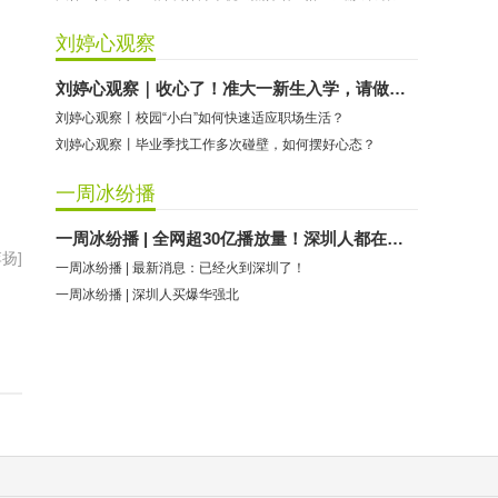
刘婷心观察
刘婷心观察｜收心了！准大一新生入学，请做好这些准备
刘婷心观察丨校园“小白”如何快速适应职场生活？
刘婷心观察丨毕业季找工作多次碰壁，如何摆好心态？
一周冰纷播
一周冰纷播 | 全网超30亿播放量！深圳人都在模仿……
扬]
一周冰纷播 | 最新消息：已经火到深圳了！
一周冰纷播 | 深圳人买爆华强北