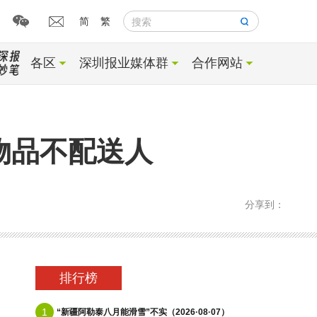
简
繁
搜索
各区
深圳报业媒体群
合作网站
物品不配送人
分享到：
排行榜
1
“新疆阿勒泰八月能滑雪”不实（2026·08·07）