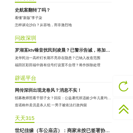
史航案翻转了吗？
看懂“新版”李子柒
怎样谈论沙白？从容地，而非激烈地
问政深圳
哈尔特健身：商家拒不配合调解
罗湖某ktv噪音扰民到凌晨？已警示告诫，将加强巡查
龙华民治一高杆灯长期不亮存在隐患？已纳入改造范围
香港卡依宝贝国际婴幼儿游泳馆：商家停业未退费
福田区彩田福中路有信号灯设置不合理？将作拆除处理
龅牙兔儿童情商训练营：商家承诺退费未履行
预付式消费退款难 深圳市消委会公开谴责力美健华联店
辟谣平台
元宵佳节，发生了“甜蜜的烦恼”该怎么办？
网传深圳出现龙卷风？消息不实！
2021年深圳市消费投诉分析报告出炉 教育培训投诉量增长
招募教师照看干部子女？回应：公益暑托班适龄少年儿童均可报名
东方时代健身（KKONE店）：商家承诺退费未履行
造谣称外卖员是杀人犯 一男子被依法行政拘留
海马理得英语阅读中心：商家承诺退费未履行
天天315
粤宝乐儿童成长中心：商家拒不配合调解
世纪佳缘（车公庙店）：商家未按已签署协议退款