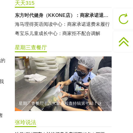
天天315
粤宝乐儿童成长中心：商家拒不配合调解
世纪佳缘（车公庙店）：商家未按已签署协议退款
曼莎国际美容美发（平湖店）：商家承诺退费未履行
无上悦动健身：商家停业未退费
哈尔特健身：商家拒不配合调解
星期三查餐厅
香港卡依宝贝国际婴幼儿游泳馆：商家停业未退费
龅牙兔儿童情商训练营：商家承诺退费未履行
我的
预付式消费退款难 深圳市消委会公开谴责力美健华联店
元宵佳节，发生了“甜蜜的烦恼”该怎么办？
我
2021年深圳市消费投诉分析报告出炉 教育培训投诉量增长
星期三查餐厅｜八大菜系检查特辑第七站！这家米其林一星人气闽菜餐厅后厨干净吗？
者
张玲说法