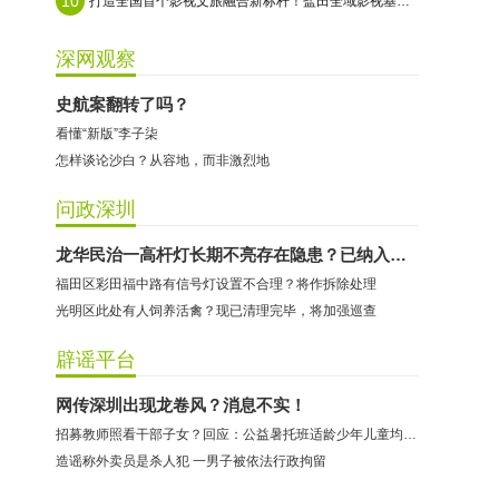
10
打造全国首个影视文旅融合新标杆！盐田全域影视基地即将启幕
深网观察
史航案翻转了吗？
看懂“新版”李子柒
怎样谈论沙白？从容地，而非激烈地
问政深圳
哈尔特健身：商家拒不配合调解
龙华民治一高杆灯长期不亮存在隐患？已纳入改造范围
福田区彩田福中路有信号灯设置不合理？将作拆除处理
香港卡依宝贝国际婴幼儿游泳馆：商家停业未退费
光明区此处有人饲养活禽？现已清理完毕，将加强巡查
龅牙兔儿童情商训练营：商家承诺退费未履行
预付式消费退款难 深圳市消委会公开谴责力美健华联店
辟谣平台
元宵佳节，发生了“甜蜜的烦恼”该怎么办？
网传深圳出现龙卷风？消息不实！
2021年深圳市消费投诉分析报告出炉 教育培训投诉量增长
招募教师照看干部子女？回应：公益暑托班适龄少年儿童均可报名
东方时代健身（KKONE店）：商家承诺退费未履行
造谣称外卖员是杀人犯 一男子被依法行政拘留
海马理得英语阅读中心：商家承诺退费未履行