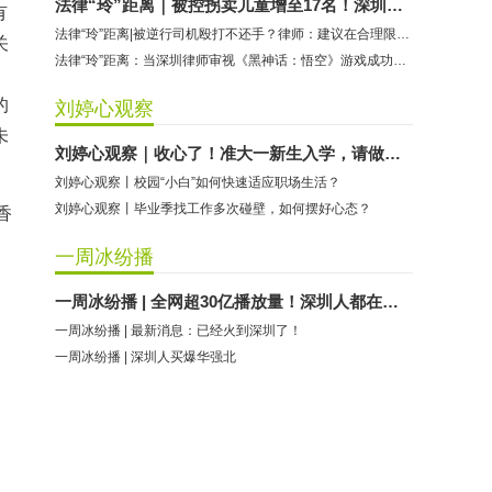
法律“玲”距离｜被控拐卖儿童增至17名！深圳律师解读余华英案
有
法律“玲”距离|被逆行司机殴打不还手？律师：建议在合理限度内正当防卫
关
法律“玲”距离：当深圳律师审视《黑神话：悟空》游戏成功的背后
的
刘婷心观察
未
刘婷心观察｜收心了！准大一新生入学，请做好这些准备
刘婷心观察丨校园“小白”如何快速适应职场生活？
刘婷心观察丨毕业季找工作多次碰壁，如何摆好心态？
香
一周冰纷播
一周冰纷播 | 全网超30亿播放量！深圳人都在模仿……
一周冰纷播 | 最新消息：已经火到深圳了！
一周冰纷播 | 深圳人买爆华强北