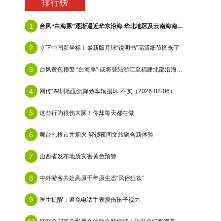
排行榜
1
台风“白海豚”逐渐逼近华东沿海 华北地区及云南海南等地有降雨
2
立下中国新坐标！最新版月球“说明书”高清细节图来了
3
台风黄色预警 “白海豚” 或将登陆浙江至福建北部沿海地区
4
网传“深圳地面沉降致车辆损坏”不实（2026·08·06）
5
这些行为很伤大脑！你却每天都在做
6
舞台扎根市井烟火 解锁夜间文旅融合新体验
7
山西省发布地质灾害黄色预警
8
中外游客共赴高原千年原生态“民俗狂欢”
9
医生提醒：避免电话手表损伤孩子视力