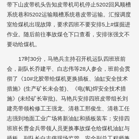
带下山皮带机头告知皮带机司机停止5202回风顺槽
系统巷和5202运输顺槽系统巷皮带运输。汇报调度
室给煤机出现故障，要求四班不要安排5上#煤掘进
作业。随后前往事故煤仓下口查看，安排张强文不
要动给煤机。
17时30分，马艳兵主持召开机运队四班班前
会，副队长乔建平、白志伟等28人参会，班前会贯
彻了《10#北胶带给煤机更换插板、油缸安全技术
措施》(生产矿长未会签)、《电(氧)焊安全技术措
施》(未经矿长审批)。马艳兵安排四班皮带组长刘
建亮带领检修工王强龙、清巷工邢俊生、清巷工任
志强到地面工业广场将新油缸和插板装车；安排四
班班长曹金兵带领人员更换事故煤仓给煤机油缸与
插板，副队长白志伟现场监管。安全副总工程师兼