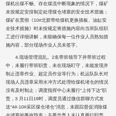
煤机出煤不畅、存在煤流中断现象的情况下，煤矿
未按规定安排制定处理煤仓堵塞的安全技术措施；
煤矿在贯彻《10#北胶带给煤机更换插板、油缸安
全技术措施》时未按规定将措施内容向当班队组职
工进行详细讲解，未能确保每一位作业人员熟知措
施内容，部分现场作业人员未签字。
4.现场管理混乱。2名带班领导下井带班过程
中，未履行带班职责，未在现场盯守，未能发现并
制止违章作业、超定员作业等行为；机运队队长对
现场人员违章采用水冲方式处理给煤机堵仓的情况
没有及时制止；调度指挥中心未履行“上传下达”职
责，3 月11日19时，调度员通过微信群聊方式发
送“4#-10#采区煤仓堵仓”消息，未跟踪督促消除煤
仓堵塞的事故隐患；主要负责人未认真履行职责，