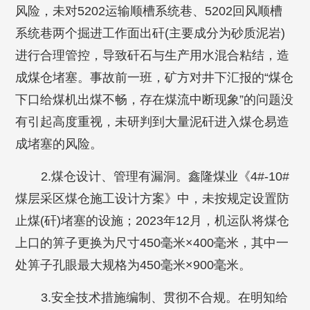
风险，未对5202运输顺槽系统巷、5202回风顺槽
系统巷两个掘进工作面出矸(主要成分为砂质泥岩)
进行合理管控，导致矸石与生产用水混合粘结，造
成煤仓堵塞。事故前一班，矿方对井下汇报的“煤仓
下口给煤机出煤不畅，存在煤流中断现象”的问题没
有引起高度重视，未研判到大量泥矸进入煤仓易造
成堵塞的风险。
2.煤仓设计、管理有漏洞。鑫隆煤业《4#-10#
煤层采区煤仓施工设计方案》中，未按规定设置防
止煤(矸)堵塞的设施；2023年12月，机运队将煤仓
上口的箅子更换为尺寸450毫米×400毫米，其中一
处箅子孔眼最大规格为450毫米×900毫米。
3.安全技术措施编制、贯彻不合规。在明知给