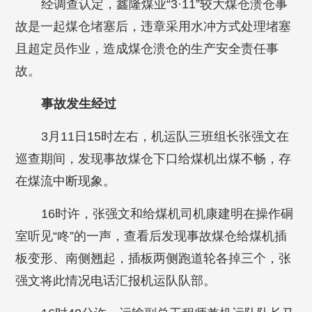
经调查认定，鑫隆煤业“3·11”较大煤仓溃仓事
故是一起煤仓堵塞后，违章采用水冲方式处理堵塞
且超定员作业，造成煤仓溃仓的生产安全责任事
故。
事故发生经过
3月11日15时左右，机运队三班组长张强文在
巡查期间，发现事故煤仓下口给煤机出煤不畅，存
在煤流中断现象。
16时许，张强文和给煤机司机康建明在操作硐
室听见“咚”的一声，查看后发现事故煤仓给煤机插
板变形、南侧翘起，插板两侧跑道轮各掉三个，张
强文将此情况电话汇报机运队队部。