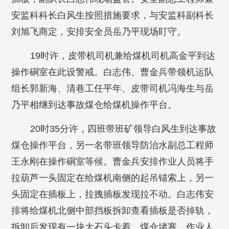
安监科科长白风生按照措施要求，与安监科副科长
刘旭飞商定，安排安全员岳乃平现场盯守。
19时许，皮带机司机兼给煤机司机高金平到达
操作硐室在此设警戒。白志伟、曹金兵带领机运队
组长郭新海、清巷工任平年、皮带司机冯海生与岳
乃平相继到达事故煤仓给煤机操作平台。
20时35分许，四班带班矿领导白风生到达事故
煤仓操作平台，另一名带班领导防治水副总工程师
王永刚在操作硐室等候。曹金兵安排作业人员将手
拉葫芦一头固定在给煤机南侧的起吊锚索上，另一
头固定在插板上，拉拽插板发现拉不动。白志伟安
排将给煤机北侧中部挡板拆卸查看插板是否掉轨，
拆卸后发现有一块大石头卡着，煤仓堵塞，作业人