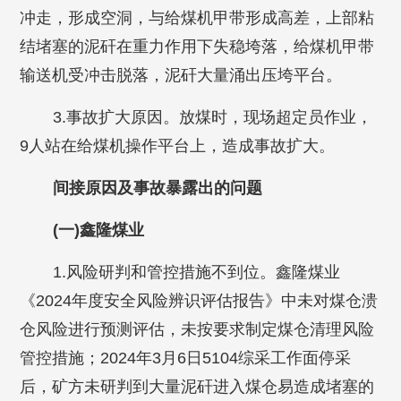
冲走，形成空洞，与给煤机甲带形成高差，上部粘
结堵塞的泥矸在重力作用下失稳垮落，给煤机甲带
输送机受冲击脱落，泥矸大量涌出压垮平台。
3.事故扩大原因。放煤时，现场超定员作业，
9人站在给煤机操作平台上，造成事故扩大。
间接原因及事故暴露出的问题
(一)鑫隆煤业
1.风险研判和管控措施不到位。鑫隆煤业
《2024年度安全风险辨识评估报告》中未对煤仓溃
仓风险进行预测评估，未按要求制定煤仓清理风险
管控措施；2024年3月6日5104综采工作面停采
后，矿方未研判到大量泥矸进入煤仓易造成堵塞的