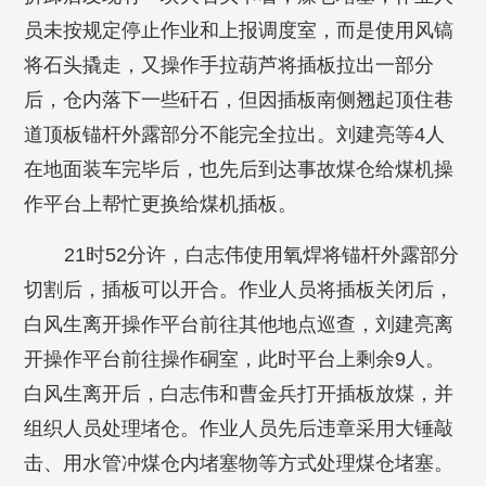
员未按规定停止作业和上报调度室，而是使用风镐
将石头撬走，又操作手拉葫芦将插板拉出一部分
后，仓内落下一些矸石，但因插板南侧翘起顶住巷
道顶板锚杆外露部分不能完全拉出。刘建亮等4人
在地面装车完毕后，也先后到达事故煤仓给煤机操
作平台上帮忙更换给煤机插板。
21时52分许，白志伟使用氧焊将锚杆外露部分
切割后，插板可以开合。作业人员将插板关闭后，
白风生离开操作平台前往其他地点巡查，刘建亮离
开操作平台前往操作硐室，此时平台上剩余9人。
白风生离开后，白志伟和曹金兵打开插板放煤，并
组织人员处理堵仓。作业人员先后违章采用大锤敲
击、用水管冲煤仓内堵塞物等方式处理煤仓堵塞。