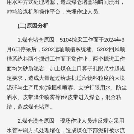
用水冲方式处理堵塞，造成煤仓堵塞物瞬间溃出，
冲垮给煤机和操作平台，掩埋作业人员。
(二)原因分析
1.煤仓堵仓原因。5104综采工作面于2024年3
月6日停采后，5202运输顺槽系统巷、5202回风顺
槽系统巷两个掘进工作面正常作业，两个掘进工作
面均为砂质泥岩，加上煤仓上口箅子孔眼尺寸超规
定要求，造成大量超过给煤机适应物料粒度的大块
泥矸与生产用水(综掘机喷雾、支护打眼用水、防尘
洒水、皮带降尘喷雾等)经皮带进入煤仓，混合粘
结，造成煤仓堵塞。
2.煤仓溃仓原因。现场作业人员违反规定采用
水管冲刷方式处理堵仓，造成煤仓下部泥矸被水流