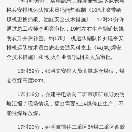
16时40分许，运输副总工程师兼机运队队长马
艳兵安排机运队技术员冯燕辉编制《10#北胶带给
煤机更换插板、油缸安全技术措施》，17时20分许
通过总工程师李明亮审批，19时左右生产副矿长姚
明岐升井后补签。约17时，机运队副队长乔建平安
排机运队技术员白志宏去通风科拿上《电(氧)焊安
全技术措施》和“动火作业票”找相关人员审批。
16时59分，张强文安排人员测量煤仓煤位，煤
仓存煤高度32m。
17时18分，乔建平电话向三班带班矿领导姚明
岐汇报了现场情况，提出需要5上#煤停止生产，不
能往煤库放煤。
17时20分，姚明岐前往二采区6#煤二采区西胶