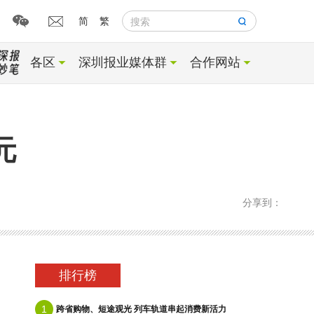
简
繁
搜索
各区
深圳报业媒体群
合作网站
元
分享到：
排行榜
1
跨省购物、短途观光 列车轨道串起消费新活力