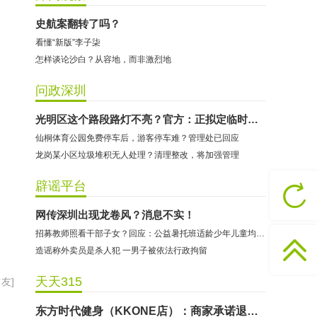
史航案翻转了吗？
看懂“新版”李子柒
怎样谈论沙白？从容地，而非激烈地
问政深圳
光明区这个路段路灯不亮？官方：正拟定临时照明方案
仙桐体育公园免费停车后，游客停车难？管理处已回应
龙岗某小区垃圾堆积无人处理？清理整改，将加强管理
哈尔特健身：商家拒不配合调解
辟谣平台
香港卡依宝贝国际婴幼儿游泳馆：商家停业未退费
网传深圳出现龙卷风？消息不实！
龅牙兔儿童情商训练营：商家承诺退费未履行
招募教师照看干部子女？回应：公益暑托班适龄少年儿童均可报名
预付式消费退款难 深圳市消委会公开谴责力美健华联店
造谣称外卖员是杀人犯 一男子被依法行政拘留
元宵佳节，发生了“甜蜜的烦恼”该怎么办？
天天315
友]
2021年深圳市消费投诉分析报告出炉 教育培训投诉量增长
东方时代健身（KKONE店）：商家承诺退费未履行