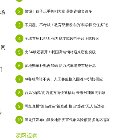
2
警惕！孩子玩手机别大意 暑期诈骗套路多
市场
3
不刷题、不考试！教育部新发布的“科学探究任务”怎么做？
4
全球首座16兆瓦张力腿浮式风电平台正式投运
国网
5
比A4纸还要薄！我国高端钢材迎来密集突破
6
多地购车补贴再加码 助力汽车消费市场升温
们
7
AI客服承诺不实、人工客服接入困难 中消协回应
8
台风“灿鸿”向西北方向快速移动 未来对我国无影响
9
网红直播“荒岛改造”被查处 擅自“爆改”无人岛违法
活
10
黑龙江发布山洪及地质灾害气象风险预警 多地区需加强防范
深网观察