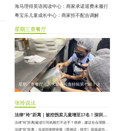
海马理得英语阅读中心：商家承诺退费未履行
粤宝乐儿童成长中心：商家拒不配合调解
世纪佳缘（车公庙店）：商家未按已签署协议退款
星期三查餐厅
曼莎国际美容美发（平湖店）：商家承诺退费未履行
无上悦动健身：商家停业未退费
哈尔特健身：商家拒不配合调解
香港卡依宝贝国际婴幼儿游泳馆：商家停业未退费
龅牙兔儿童情商训练营：商家承诺退费未履行
预付式消费退款难 深圳市消委会公开谴责力美健华联店
星期三查餐厅｜八大菜系检查特辑第七站！这家米其林一星人气闽菜餐厅后厨干净吗？
元宵佳节，发生了“甜蜜的烦恼”该怎么办？
2021年深圳市消费投诉分析报告出炉 教育培训投诉量增长
张玲说法
法律“玲”距离｜被控拐卖儿童增至17名！深圳律师解读余华英案
法律“玲”距离|被逆行司机殴打不还手？律师：建议在合理限度内正当防卫
法律“玲”距离：当深圳律师审视《黑神话：悟空》游戏成功的背后