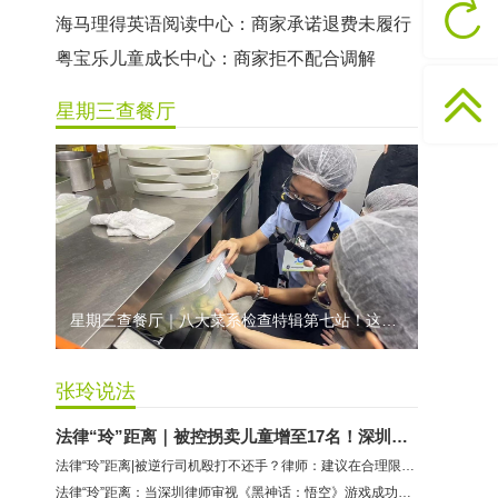
海马理得英语阅读中心：商家承诺退费未履行
粤宝乐儿童成长中心：商家拒不配合调解
世纪佳缘（车公庙店）：商家未按已签署协议退款
星期三查餐厅
曼莎国际美容美发（平湖店）：商家承诺退费未履行
无上悦动健身：商家停业未退费
哈尔特健身：商家拒不配合调解
香港卡依宝贝国际婴幼儿游泳馆：商家停业未退费
龅牙兔儿童情商训练营：商家承诺退费未履行
预付式消费退款难 深圳市消委会公开谴责力美健华联店
星期三查餐厅｜八大菜系检查特辑第七站！这家米其林一星人气闽菜餐厅后厨干净吗？
元宵佳节，发生了“甜蜜的烦恼”该怎么办？
2021年深圳市消费投诉分析报告出炉 教育培训投诉量增长
张玲说法
法律“玲”距离｜被控拐卖儿童增至17名！深圳律师解读余华英案
法律“玲”距离|被逆行司机殴打不还手？律师：建议在合理限度内正当防卫
法律“玲”距离：当深圳律师审视《黑神话：悟空》游戏成功的背后