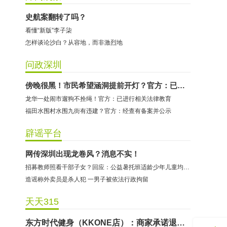
史航案翻转了吗？
看懂“新版”李子柒
怎样谈论沙白？从容地，而非激烈地
问政深圳
傍晚很黑！市民希望涵洞提前开灯？官方：已相应调整
龙华一处闹市遛狗不拴绳！官方：已进行相关法律教育
福田水围村水围九街有违建？官方：经查有备案并公示
哈尔特健身：商家拒不配合调解
辟谣平台
香港卡依宝贝国际婴幼儿游泳馆：商家停业未退费
网传深圳出现龙卷风？消息不实！
龅牙兔儿童情商训练营：商家承诺退费未履行
招募教师照看干部子女？回应：公益暑托班适龄少年儿童均可报名
预付式消费退款难 深圳市消委会公开谴责力美健华联店
造谣称外卖员是杀人犯 一男子被依法行政拘留
元宵佳节，发生了“甜蜜的烦恼”该怎么办？
天天315
2021年深圳市消费投诉分析报告出炉 教育培训投诉量增长
东方时代健身（KKONE店）：商家承诺退费未履行