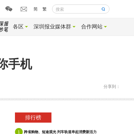
简
繁
搜索
各区
深圳报业媒体群
合作网站
你手机
分享到：
排行榜
1
跨省购物、短途观光 列车轨道串起消费新活力