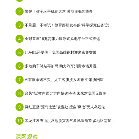
2
警惕！孩子玩手机别大意 暑期诈骗套路多
3
不刷题、不考试！教育部新发布的“科学探究任务”怎么做？
4
全球首座16兆瓦张力腿浮式风电平台正式投运
5
比A4纸还要薄！我国高端钢材迎来密集突破
6
多地购车补贴再加码 助力汽车消费市场升温
7
AI客服承诺不实、人工客服接入困难 中消协回应
8
台风“灿鸿”向西北方向快速移动 未来对我国无影响
9
网红直播“荒岛改造”被查处 擅自“爆改”无人岛违法
10
黑龙江发布山洪及地质灾害气象风险预警 多地区需加强防范
深网观察