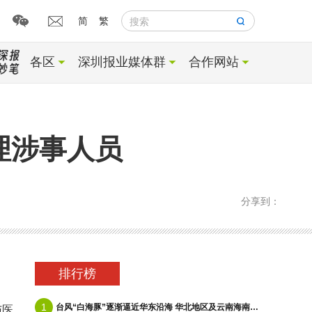
简
繁
搜索
各区
深圳报业媒体群
合作网站
理涉事人员
分享到：
排行榜
1
台风“白海豚”逐渐逼近华东沿海 华北地区及云南海南等地有降雨
与医