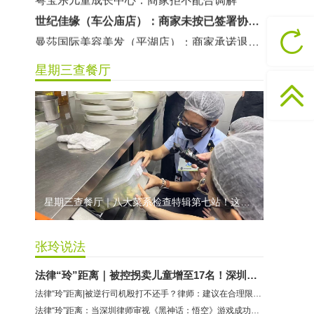
曼莎国际美容美发（平湖店）：商家承诺退费未履行
无上悦动健身：商家停业未退费
哈尔特健身：商家拒不配合调解
星期三查餐厅
香港卡依宝贝国际婴幼儿游泳馆：商家停业未退费
龅牙兔儿童情商训练营：商家承诺退费未履行
预付式消费退款难 深圳市消委会公开谴责力美健华联店
元宵佳节，发生了“甜蜜的烦恼”该怎么办？
2021年深圳市消费投诉分析报告出炉 教育培训投诉量增长
星期三查餐厅｜八大菜系检查特辑第七站！这家米其林一星人气闽菜餐厅后厨干净吗？
张玲说法
法律“玲”距离｜被控拐卖儿童增至17名！深圳律师解读余华英案
法律“玲”距离|被逆行司机殴打不还手？律师：建议在合理限度内正当防卫
法律“玲”距离：当深圳律师审视《黑神话：悟空》游戏成功的背后