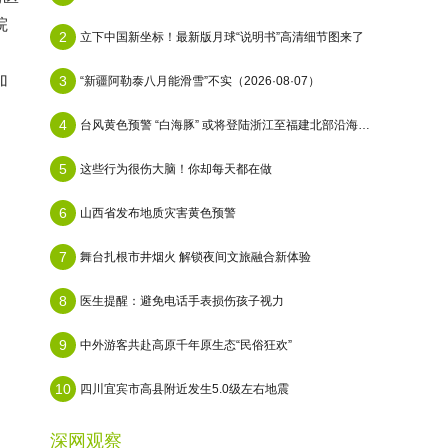
院
2
立下中国新坐标！最新版月球“说明书”高清细节图来了
、
加
3
“新疆阿勒泰八月能滑雪”不实（2026·08·07）
4
台风黄色预警 “白海豚” 或将登陆浙江至福建北部沿海地区
5
这些行为很伤大脑！你却每天都在做
6
山西省发布地质灾害黄色预警
7
舞台扎根市井烟火 解锁夜间文旅融合新体验
8
医生提醒：避免电话手表损伤孩子视力
9
中外游客共赴高原千年原生态“民俗狂欢”
10
四川宜宾市高县附近发生5.0级左右地震
深网观察