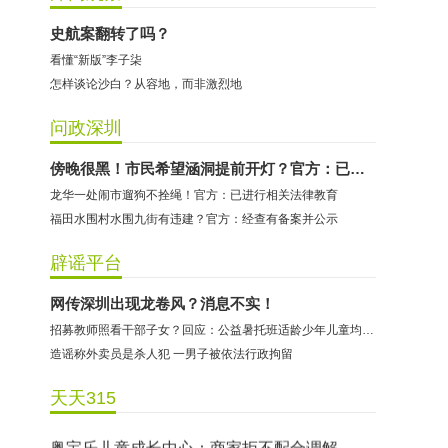
史航案翻转了吗？
看懂“新版”李子柒
怎样谈论沙白？从容地，而非激烈地
问政深圳
哈尔特健身：商家拒不配合调解
傍晚很黑！市民希望涵洞提前开灯？官方：已相应调整
龙华一处闹市遛狗不拴绳！官方：已进行相关法律教育
香港卡依宝贝国际婴幼儿游泳馆：商家停业未退费
福田水围村水围九街有违建？官方：经查有备案并公示
龅牙兔儿童情商训练营：商家承诺退费未履行
预付式消费退款难 深圳市消委会公开谴责力美健华联店
辟谣平台
元宵佳节，发生了“甜蜜的烦恼”该怎么办？
网传深圳出现龙卷风？消息不实！
2021年深圳市消费投诉分析报告出炉 教育培训投诉量增长
招募教师照看干部子女？回应：公益暑托班适龄少年儿童均可报名
东方时代健身（KKONE店）：商家承诺退费未履行
造谣称外卖员是杀人犯 一男子被依法行政拘留
海马理得英语阅读中心：商家承诺退费未履行
天天315
粤宝乐儿童成长中心：商家拒不配合调解
世纪佳缘（车公庙店）：商家未按已签署协议退款