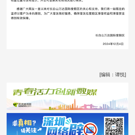
[编辑：谭悦]