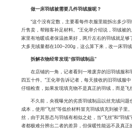
做一床羽绒被需要几件羽绒服呢？
“这个没有定数，主要看每件衣服里能拆出多少
斤售卖，帮顾客补足材料。”王化举介绍说，羽绒被的
家里有地暖或者保温效果好，两斤左右的羽绒就足够
大多充绒量都在100~200g，这么算下来，改一床羽
拆解衣物经常发现“假羽绒制品”
在店铺的一角，记者看到一堆废弃的旧羽绒服和
四五十件。”王化举告诉记者，每天接收的旧羽绒服中
仔细检查，如果发现填充物不是真正的羽绒，而是飞
不久前，央视曝光的劣质羽绒制品以丝充绒问题
成本，使用“飞丝”等低价材料冒充羽绒填充到被子里
丝，由于其形态与羽绒有相似之处，当“飞丝”和“羽
者都极难分辨出二者的差异，但保暖性能远不及真正