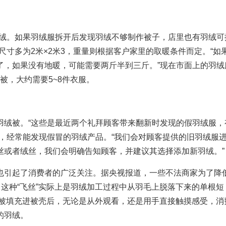
羽绒。如果羽绒服拆开后发现羽绒不够制作被子，店里也有羽绒可
尺寸多为2米×2米3，重量则根据客户家里的取暖条件而定。“如
了，如果没有地暖，可能需要两斤半到三斤。”现在市面上的羽绒
绒被，大约需要5~8件衣服。
羽绒被。“这些是最近两个礼拜顾客带来翻新时发现的假羽绒服，
，经常能发现假冒的羽绒产品。“我们会对顾客提供的旧羽绒服
丝或者绒丝，我们会明确告知顾客，并建议其选择添加新羽绒。”
也引起了消费者的广泛关注。据央视报道，一些不法商家为了降
。这种“飞丝”实际上是羽绒加工过程中从羽毛上脱落下来的单根短
绒”被填充进被壳后，无论是从外观看，还是用手直接触摸感受，消
的羽绒。