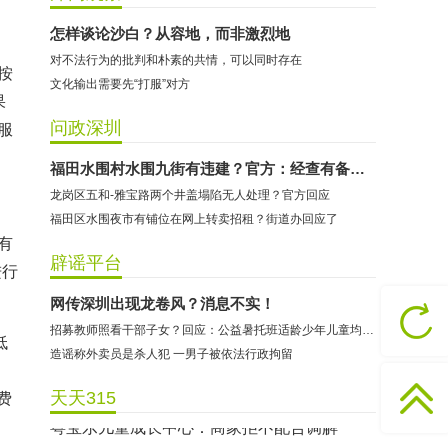
怎样谈论沙白？从容地，而非激烈地
对不法行为的批判和朴素的共情，可以同时存在
按
文化输出需要先“打服”对方
果
问政深圳
服
哈尔特健身：商家拒不配合调解
福田水围村水围九街有违建？官方：经查有备案并公示
龙岗区五和-雅宝路两个井盖塌陷无人处理？官方回应
香港卡依宝贝国际婴幼儿游泳馆：商家停业未退费
福田区水围夜市有铺位在网上转卖招租？街道办回应了
龅牙兔儿童情商训练营：商家承诺退费未履行
有
预付式消费退款难 深圳市消委会公开谴责力美健华联店
辟谣平台
进行
元宵佳节，发生了“甜蜜的烦恼”该怎么办？
网传深圳出现龙卷风？消息不实！
2021年深圳市消费投诉分析报告出炉 教育培训投诉量增长
招募教师照看干部子女？回应：公益暑托班适龄少年儿童均可报名
低
东方时代健身（KKONE店）：商家承诺退费未履行
造谣称外卖员是杀人犯 一男子被依法行政拘留
海马理得英语阅读中心：商家承诺退费未履行
天天315
费
粤宝乐儿童成长中心：商家拒不配合调解
世纪佳缘（车公庙店）：商家未按已签署协议退款