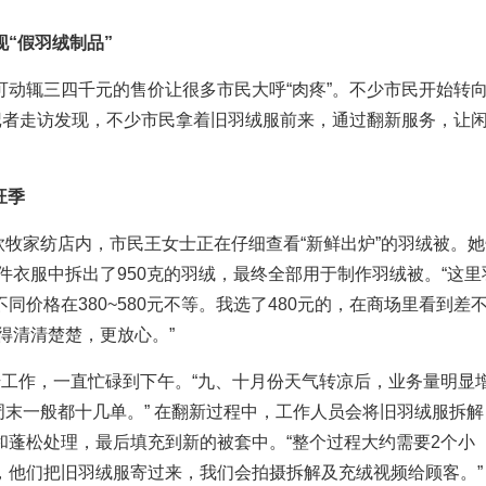
“假羽绒制品”
动辄三四千元的售价让很多市民大呼“肉疼”。不少市民开始转
记者走访发现，不少市民拿着旧羽绒服前来，通过翻新服务，让
旺季
钦牧家纺店内，市民王女士正在仔细查看“新鲜出炉”的羽绒被。
件衣服中拆出了950克的羽绒，最终全部用于制作羽绒被。“这里
价格在380~580元不等。我选了480元的，在商场里看到差
得清清楚楚，更放心。”
始工作，一直忙碌到下午。“九、十月份天气转凉后，业务量明显
周末一般都十几单。” 在翻新过程中，工作人员会将旧羽绒服拆解
蓬松处理，最后填充到新的被套中。“整个过程大约需要2个小
，他们把旧羽绒服寄过来，我们会拍摄拆解及充绒视频给顾客。”