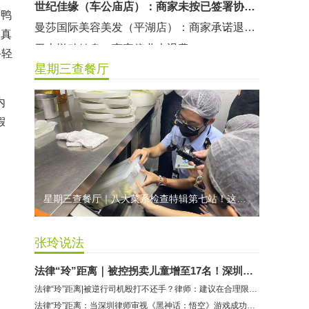
白鸭
曼莎国际美容美发（平湖店）：商家承诺退费未履行
出真
无上悦动健身：商家停业未退费
手轻
哈尔特健身：商家拒不配合调解
星期三查餐厅
香港卡依宝贝国际婴幼儿游泳馆：商家停业未退费
龅牙兔儿童情商训练营：商家承诺退费未履行
内
预付式消费退款难 深圳市消委会公开谴责力美健华联店
假
元宵佳节，发生了“甜蜜的烦恼”该怎么办？
2021年深圳市消费投诉分析报告出炉 教育培训投诉量增长
星期三查餐厅｜八大菜系检查特辑第七站！这家米其林一星人气闽菜餐厅后厨干净吗？
张玲说法
法律“玲”距离｜被控拐卖儿童增至17名！深圳律师解读余华英案
法律“玲”距离|被逆行司机殴打不还手？律师：建议在合理限度内正当防卫
法律“玲”距离：当深圳律师审视《黑神话：悟空》游戏成功的背后