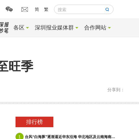
简
繁
搜索
各区
深圳报业媒体群
合作网站
至旺季
分享到：
排行榜
1
台风“白海豚”逐渐逼近华东沿海 华北地区及云南海南等地有降雨