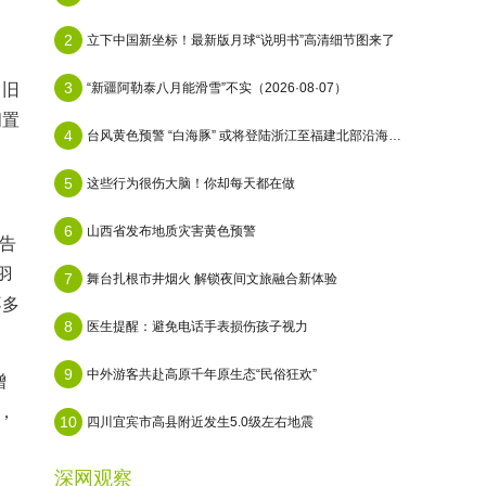
2
立下中国新坐标！最新版月球“说明书”高清细节图来了
3
向旧
“新疆阿勒泰八月能滑雪”不实（2026·08·07）
闲置
4
台风黄色预警 “白海豚” 或将登陆浙江至福建北部沿海地区
5
这些行为很伤大脑！你却每天都在做
6
山西省发布地质灾害黄色预警
她告
羽
7
舞台扎根市井烟火 解锁夜间文旅融合新体验
不多
8
医生提醒：避免电话手表损伤孩子视力
9
中外游客共赴高原千年原生态“民俗狂欢”
增
，
10
四川宜宾市高县附近发生5.0级左右地震
深网观察