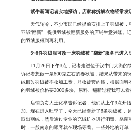
紫牛新闻记者实地探访，店家称拆解衣物经常发现
天气转冷，不少市民已经提前安排上了羽绒被，可
羽绒“翻新”，提供羽绒被翻新服务的店铺生意兴隆。
的羽绒服得到再利用。
5~8件羽绒服可改一床羽绒被 “翻新”服务已进入
11月26日下午3点，记者走进位于汉中门大街的
诉记者想做一条800克左右的春秋被，结果从带来的5
绒服改羽绒被不收加工费，只收被套的钱，根据面料不同
的羽绒被价格要2000多块。原料、翻新过程我可以看
店铺负责人王化举告诉记者，他们从上午9点开
加。现在进入旺季了，今天已经翻新了6条羽绒被， 
取出羽绒，然后通过专业的充绒机器进行消毒、杀菌和
时，一般南京的顾客就在现场等着。一些外地的订单