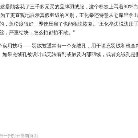
“这是顾客花了三千多元买的品牌羽绒服，这个标签上写着90%
 为了更直观地展示真假羽绒的区别，王化举还特意从仓库里拿
的，蓬松度很好，即使压扁了也能很快恢复。”王化举边说边用
丝，严重结块，怎么拍都拍不散。”
个实用技巧——羽绒被通常有一个充绒孔，用于填充羽绒和检查
。如果充绒孔被设计成无法看到或触及内部羽绒，或者充绒孔是
扫一扫打开当前页面