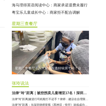
海马理得英语阅读中心：商家承诺退费未履行
粤宝乐儿童成长中心：商家拒不配合调解
世纪佳缘（车公庙店）：商家未按已签署协议退款
星期三查餐厅
曼莎国际美容美发（平湖店）：商家承诺退费未履行
无上悦动健身：商家停业未退费
哈尔特健身：商家拒不配合调解
香港卡依宝贝国际婴幼儿游泳馆：商家停业未退费
龅牙兔儿童情商训练营：商家承诺退费未履行
预付式消费退款难 深圳市消委会公开谴责力美健华联店
星期三查餐厅｜八大菜系检查特辑第七站！这家米其林一星人气闽菜餐厅后厨干净吗？
元宵佳节，发生了“甜蜜的烦恼”该怎么办？
2021年深圳市消费投诉分析报告出炉 教育培训投诉量增长
张玲说法
法律“玲”距离｜被控拐卖儿童增至17名！深圳律师解读余华英案
法律“玲”距离|被逆行司机殴打不还手？律师：建议在合理限度内正当防卫
法律“玲”距离：当深圳律师审视《黑神话：悟空》游戏成功的背后