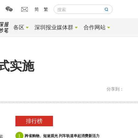
简
繁
搜索
各区
深圳报业媒体群
合作网站
式实施
分享到：
排行榜
1
跨省购物、短途观光 列车轨道串起消费新活力
装