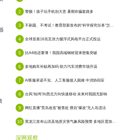
2
警惕！孩子玩手机别大意 暑期诈骗套路多
3
不刷题、不考试！教育部新发布的“科学探究任务”怎么做？
器
4
全球首座16兆瓦张力腿浮式风电平台正式投运
5
比A4纸还要薄！我国高端钢材迎来密集突破
6
多地购车补贴再加码 助力汽车消费市场升温
7
AI客服承诺不实、人工客服接入困难 中消协回应
8
台风“灿鸿”向西北方向快速移动 未来对我国无影响
质
9
网红直播“荒岛改造”被查处 擅自“爆改”无人岛违法
10
黑龙江发布山洪及地质灾害气象风险预警 多地区需加强防范
深网观察