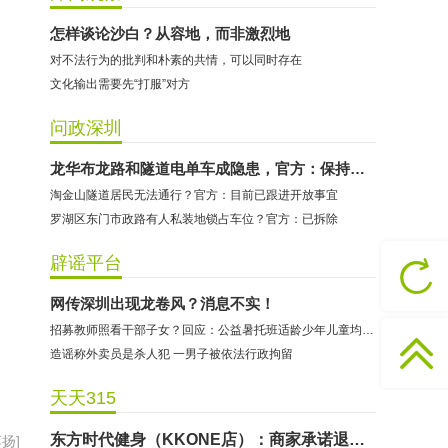
怎样谈论沙白？从容地，而非激烈地
对不法行为的批判和朴素的共情，可以同时存在
文化输出需要先“打服”对方
问政深圳
龙华布龙路和隧道电单车成隐患，官方：保持打击力度
淘金山隧道居民无法通行？官方：目前已跟进开放事宜
罗湖区东门市政路有人私装地锁占车位？官方：已拆除
哈尔特健身：商家拒不配合调解
辟谣平台
香港卡依宝贝国际婴幼儿游泳馆：商家停业未退费
网传深圳出现龙卷风？消息不实！
龅牙兔儿童情商训练营：商家承诺退费未履行
招募教师照看干部子女？回应：公益暑托班适龄少年儿童均可报名
预付式消费退款难 深圳市消委会公开谴责力美健华联店
造谣称外卖员是杀人犯 一男子被依法行政拘留
元宵佳节，发生了“甜蜜的烦恼”该怎么办？
天天315
2021年深圳市消费投诉分析报告出炉 教育培训投诉量增长
东方时代健身（KKONE店）：商家承诺退费未履行
扬]