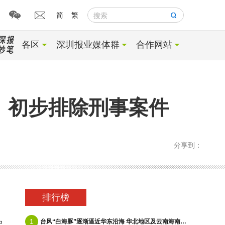
简
繁
搜索
各区
深圳报业媒体群
合作网站
：初步排除刑事案件
分享到：
排行榜
1
台风“白海豚”逐渐逼近华东沿海 华北地区及云南海南等地有降雨
户