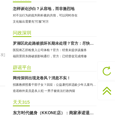
怎样谈论沙白？从容地，而非激烈地
对不法行为的批判和朴素的共情，可以同时存在
文化输出需要先“打服”对方
问政深圳
罗湖区此处路桩损坏长期未处理？官方：尽快安装修复
哈尔特健身：商家拒不配合调解
医院将乙肝检查入公司体检？官方：经查未提供该服务
香港卡依宝贝国际婴幼儿游泳馆：商家停业未退费
友]
福田景田东路破损影响通行，官方：已经督促完成维修
龅牙兔儿童情商训练营：商家承诺退费未履行
辟谣平台
预付式消费退款难 深圳市消委会公开谴责力美健华联店
元宵佳节，发生了“甜蜜的烦恼”该怎么办？
网传深圳出现龙卷风？消息不实！
2021年深圳市消费投诉分析报告出炉 教育培训投诉量增长
招募教师照看干部子女？回应：公益暑托班适龄少年儿童均可报名
东方时代健身（KKONE店）：商家承诺退费未履行
造谣称外卖员是杀人犯 一男子被依法行政拘留
海马理得英语阅读中心：商家承诺退费未履行
天天315
粤宝乐儿童成长中心：商家拒不配合调解
世纪佳缘（车公庙店）：商家未按已签署协议退款