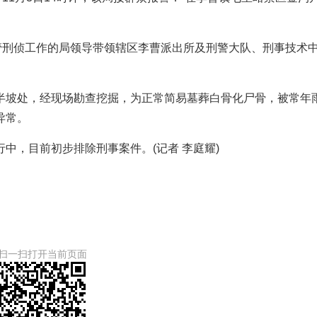
管刑侦工作的局领导带领辖区李曹派出所及刑警大队、刑事技术
半坡处，经现场勘查挖掘，为正常简易墓葬白骨化尸骨，被常年
异常。
中，目前初步排除刑事案件。(记者 李庭耀)
扫一扫打开当前页面