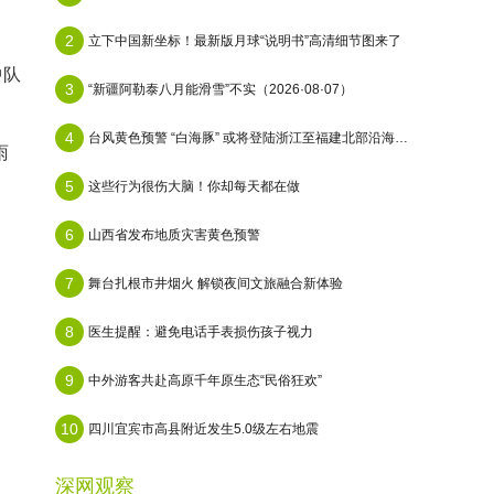
2
立下中国新坐标！最新版月球“说明书”高清细节图来了
中队
3
“新疆阿勒泰八月能滑雪”不实（2026·08·07）
4
台风黄色预警 “白海豚” 或将登陆浙江至福建北部沿海地区
雨
5
这些行为很伤大脑！你却每天都在做
6
山西省发布地质灾害黄色预警
7
舞台扎根市井烟火 解锁夜间文旅融合新体验
8
医生提醒：避免电话手表损伤孩子视力
9
中外游客共赴高原千年原生态“民俗狂欢”
10
四川宜宾市高县附近发生5.0级左右地震
深网观察