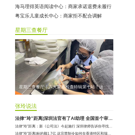
曼莎国际美容美发（平湖店）：商家承诺退费未履行
无上悦动健身：商家停业未退费
哈尔特健身：商家拒不配合调解
星期三查餐厅
香港卡依宝贝国际婴幼儿游泳馆：商家停业未退费
龅牙兔儿童情商训练营：商家承诺退费未履行
预付式消费退款难 深圳市消委会公开谴责力美健华联店
元宵佳节，发生了“甜蜜的烦恼”该怎么办？
2021年深圳市消费投诉分析报告出炉 教育培训投诉量增长
星期三查餐厅｜八大菜系检查特辑第七站！这家米其林一星人气闽菜餐厅后厨干净吗？
张玲说法
法律“玲”距离|深圳法官有了AI助理 全国首个审判大模型到底长啥样
法律“玲”距离：新《公司法》今起施行 深圳律师告诉你寻找企业新机遇
法律“玲”距离|标的额1.7亿 这宗禁制令如何在香港特区和瑞士联邦启动