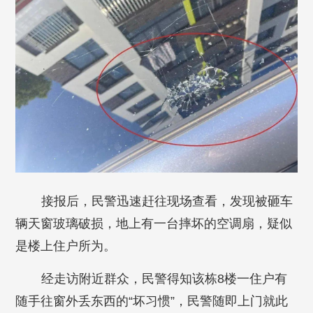
接报后，民警迅速赶往现场查看，发现被砸车
辆天窗玻璃破损，地上有一台摔坏的空调扇，疑似
是楼上住户所为。
经走访附近群众，民警得知该栋8楼一住户有
随手往窗外丢东西的“坏习惯”，民警随即上门就此