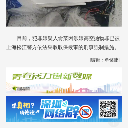
目前，犯罪嫌疑人俞某因涉嫌高空抛物罪已被
上海松江警方依法采取取保候审的刑事强制措施。
[编辑：单铭捷]