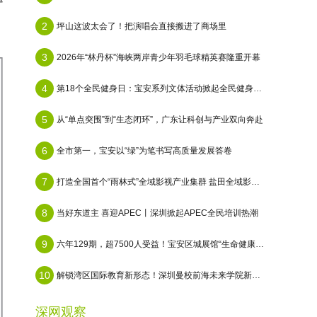
2
坪山这波太会了！把演唱会直接搬进了商场里
3
2026年“林丹杯”海峡两岸青少年羽毛球精英赛隆重开幕
4
第18个全民健身日：宝安系列文体活动掀起​全民健身热潮
5
从“单点突围”到“生态闭环”，广东让科创与产业双向奔赴
6
全市第一，宝安以“绿”为笔书写高质量发展答卷
7
打造全国首个“雨林式”全域影视产业集群 盐田全域影视基地正式启用
8
当好东道主 喜迎APEC丨深圳掀起APEC全民培训热潮
9
六年129期，超7500人受益！宝安区城展馆“生命健康主题季”完美收官
10
解锁湾区国际教育新形态！深圳曼校前海未来学院新校区正式启航
深网观察