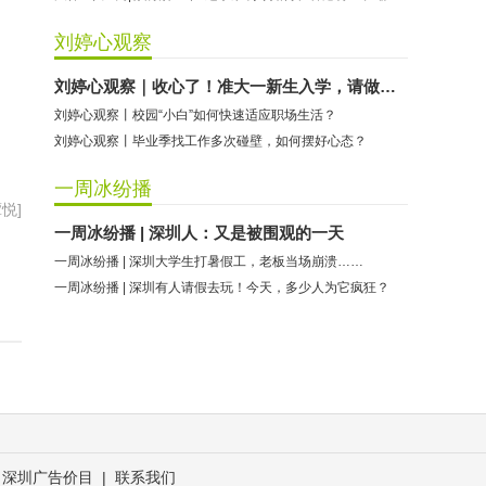
刘婷心观察
刘婷心观察｜收心了！准大一新生入学，请做好这些准备
刘婷心观察丨校园“小白”如何快速适应职场生活？
刘婷心观察丨毕业季找工作多次碰壁，如何摆好心态？
一周冰纷播
悦]
一周冰纷播 | 深圳人：又是被围观的一天
一周冰纷播 | 深圳大学生打暑假工，老板当场崩溃……
一周冰纷播 | 深圳有人请假去玩！今天，多少人为它疯狂？
深圳广告价目
|
联系我们