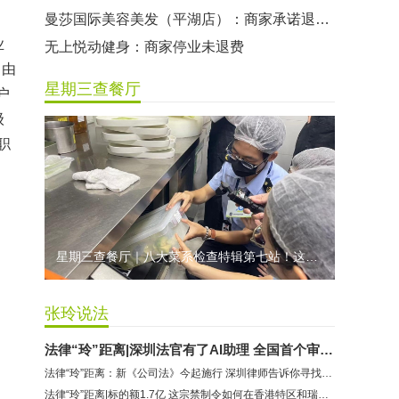
曼莎国际美容美发（平湖店）：商家承诺退费未履行
业
无上悦动健身：商家停业未退费
。由
哈尔特健身：商家拒不配合调解
星期三查餐厅
户
香港卡依宝贝国际婴幼儿游泳馆：商家停业未退费
级
龅牙兔儿童情商训练营：商家承诺退费未履行
职
预付式消费退款难 深圳市消委会公开谴责力美健华联店
元宵佳节，发生了“甜蜜的烦恼”该怎么办？
2021年深圳市消费投诉分析报告出炉 教育培训投诉量增长
星期三查餐厅｜八大菜系检查特辑第七站！这家米其林一星人气闽菜餐厅后厨干净吗？
张玲说法
法律“玲”距离|深圳法官有了AI助理 全国首个审判大模型到底长啥样
法律“玲”距离：新《公司法》今起施行 深圳律师告诉你寻找企业新机遇
法律“玲”距离|标的额1.7亿 这宗禁制令如何在香港特区和瑞士联邦启动