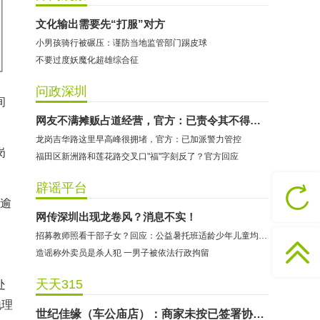
文化输出需要先“打服”对方
小男孩骑行被碾压：谨防当地监管部门踢皮球
不要过度妖魔化超雄综合征
问政深圳
间
哈尔特健身：商家拒不配合调解
网友不满摊贩占道经营，官方：已责令其不得占道经营
龙岗吉华路这里早高峰很拥堵，官方：已加派警力管控
香港卡依宝贝国际婴幼儿游泳馆：商家停业未退费
岗
福田区新洲路和莲花路交叉口"福"字刻反了？官方回应
龅牙兔儿童情商训练营：商家承诺退费未履行
预付式消费退款难 深圳市消委会公开谴责力美健华联店
辟谣平台
如逾
元宵佳节，发生了“甜蜜的烦恼”该怎么办？
网传深圳出现龙卷风？消息不实！
2021年深圳市消费投诉分析报告出炉 教育培训投诉量增长
招募教师照看干部子女？回应：公益暑托班适龄少年儿童均可报名
东方时代健身（KKONE店）：商家承诺退费未履行
造谣称外卖员是杀人犯 一男子被依法行政拘留
海马理得英语阅读中心：商家承诺退费未履行
天天315
处
粤宝乐儿童成长中心：商家拒不配合调解
地理
世纪佳缘（车公庙店）：商家未按已签署协议退款