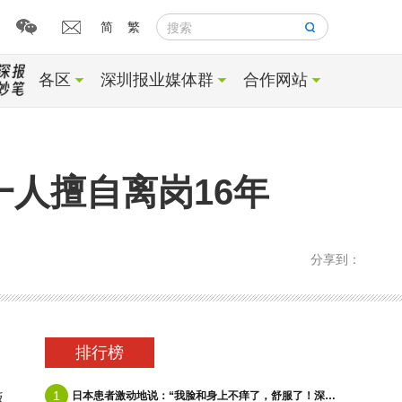
简
繁
搜索
各区
深圳报业媒体群
合作网站
人擅自离岗16年
分享到：
排行榜
1
日本患者激动地说：“我脸和身上不痒了，舒服了！深圳瑞敏皮肤名医中心光疗“照”掉顽疾
返