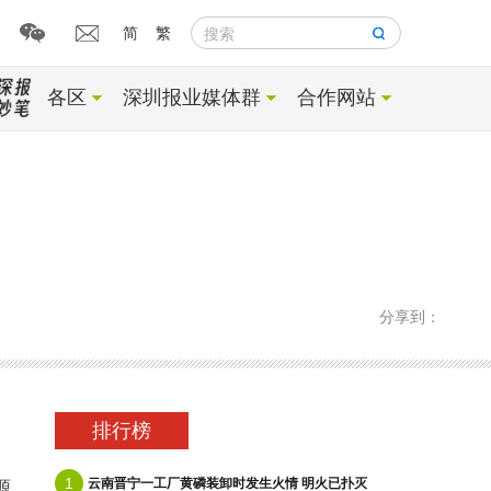
简
繁
搜索
各区
深圳报业媒体群
合作网站
分享到：
排行榜
1
云南晋宁一工厂黄磷装卸时发生火情 明火已扑灭
源