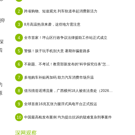
2
跨省购物、短途观光 列车轨道串起消费新活力
在抑
3
8月高温热浪来袭，这些地方需注意
4
全市首家！坪山区行政争议法律援助工作站正式成立
深
四
5
警惕！孩子玩手机别大意 暑期诈骗套路多
6
不刷题、不考试！教育部新发布的“科学探究任务”怎么做？
7
多地购车补贴再加码 助力汽车消费市场升温
的
8
借汛情造谣博流量，广西横州18人被依法查处（2026·08·05）
源
9
全球首座16兆瓦张力腿浮式风电平台正式投运
10
中国最高检发布案例 均为提出抗诉的疑难复杂刑事案件
深网观察