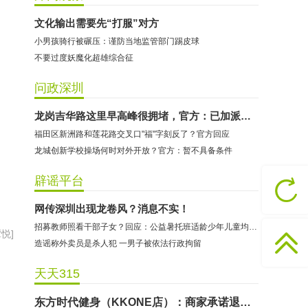
文化输出需要先“打服”对方
小男孩骑行被碾压：谨防当地监管部门踢皮球
不要过度妖魔化超雄综合征
问政深圳
龙岗吉华路这里早高峰很拥堵，官方：已加派警力管控
福田区新洲路和莲花路交叉口"福"字刻反了？官方回应
龙城创新学校操场何时对外开放？官方：暂不具备条件
哈尔特健身：商家拒不配合调解
辟谣平台
香港卡依宝贝国际婴幼儿游泳馆：商家停业未退费
网传深圳出现龙卷风？消息不实！
龅牙兔儿童情商训练营：商家承诺退费未履行
招募教师照看干部子女？回应：公益暑托班适龄少年儿童均可报名
悦]
预付式消费退款难 深圳市消委会公开谴责力美健华联店
造谣称外卖员是杀人犯 一男子被依法行政拘留
元宵佳节，发生了“甜蜜的烦恼”该怎么办？
天天315
2021年深圳市消费投诉分析报告出炉 教育培训投诉量增长
东方时代健身（KKONE店）：商家承诺退费未履行