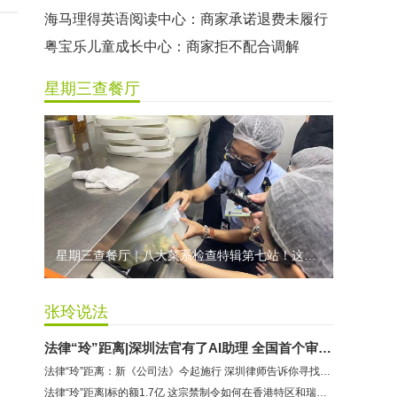
海马理得英语阅读中心：商家承诺退费未履行
粤宝乐儿童成长中心：商家拒不配合调解
世纪佳缘（车公庙店）：商家未按已签署协议退款
星期三查餐厅
曼莎国际美容美发（平湖店）：商家承诺退费未履行
无上悦动健身：商家停业未退费
哈尔特健身：商家拒不配合调解
香港卡依宝贝国际婴幼儿游泳馆：商家停业未退费
龅牙兔儿童情商训练营：商家承诺退费未履行
预付式消费退款难 深圳市消委会公开谴责力美健华联店
星期三查餐厅｜八大菜系检查特辑第七站！这家米其林一星人气闽菜餐厅后厨干净吗？
元宵佳节，发生了“甜蜜的烦恼”该怎么办？
2021年深圳市消费投诉分析报告出炉 教育培训投诉量增长
张玲说法
法律“玲”距离|深圳法官有了AI助理 全国首个审判大模型到底长啥样
法律“玲”距离：新《公司法》今起施行 深圳律师告诉你寻找企业新机遇
法律“玲”距离|标的额1.7亿 这宗禁制令如何在香港特区和瑞士联邦启动