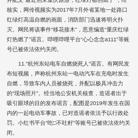
并配文“最近别来重庆旅游，红绿灯都热燃了”，经
核实，网传视频实为2017年7月外省某地一处路口
红绿灯高温自燃的画面，消防部门迅速将明火扑
灭。网民将该事件“移花接木”，恶意编造“重庆红绿
灯热燃了”谣言。哔哩哔哩平台“心心念念a111”等账
号已被依法依约关闭。
11.“杭州东站电车自燃烧死人”谣言。有网民发
布短视频，声称杭州东站一电动汽车在充电时发生
自燃，导致车内人员被烧死，并配以极具冲击力
的“现场照片”。经当地公安机关核查，造谣者出于
吸引眼球的目的发布谣言，配图是2019年发生在国
内的一起电动车事故，已对造谣者依法予以行政处
罚。小红书平台“吃□不吐籽”等账号已被依法依约关
闭。