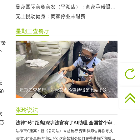
曼莎国际美容美发（平湖店）：商家承诺退费未履行
无上悦动健身：商家停业未退费
哈尔特健身：商家拒不配合调解
星期三查餐厅
香港卡依宝贝国际婴幼儿游泳馆：商家停业未退费
政策
龅牙兔儿童情商训练营：商家承诺退费未履行
个
预付式消费退款难 深圳市消委会公开谴责力美健华联店
元宵佳节，发生了“甜蜜的烦恼”该怎么办？
2021年深圳市消费投诉分析报告出炉 教育培训投诉量增长
云
星期三查餐厅｜八大菜系检查特辑第七站！这家米其林一星人气闽菜餐厅后厨干净吗？
0
张玲说法
发
种形
法律“玲”距离|深圳法官有了AI助理 全国首个审判大模型到底长啥样
法律“玲”距离：新《公司法》今起施行 深圳律师告诉你寻找企业新机遇
法律“玲”距离|标的额1.7亿 这宗禁制令如何在香港特区和瑞士联邦启动