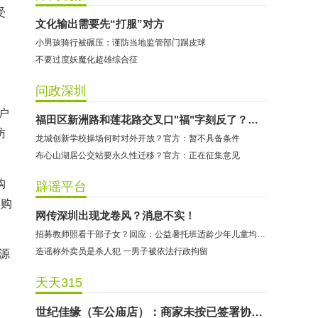
受
文化输出需要先“打服”对方
小男孩骑行被碾压：谨防当地监管部门踢皮球
不要过度妖魔化超雄综合征
天
问政深圳
户
哈尔特健身：商家拒不配合调解
福田区新洲路和莲花路交叉口"福"字刻反了？官方回应
访
龙城创新学校操场何时对外开放？官方：暂不具备条件
香港卡依宝贝国际婴幼儿游泳馆：商家停业未退费
布心山湖居公交站要永久性迁移？官方：正在征集意见
龅牙兔儿童情商训练营：商家承诺退费未履行
预付式消费退款难 深圳市消委会公开谴责力美健华联店
购
辟谣平台
认购
元宵佳节，发生了“甜蜜的烦恼”该怎么办？
网传深圳出现龙卷风？消息不实！
2021年深圳市消费投诉分析报告出炉 教育培训投诉量增长
招募教师照看干部子女？回应：公益暑托班适龄少年儿童均可报名
东方时代健身（KKONE店）：商家承诺退费未履行
造谣称外卖员是杀人犯 一男子被依法行政拘留
源
海马理得英语阅读中心：商家承诺退费未履行
天天315
粤宝乐儿童成长中心：商家拒不配合调解
世纪佳缘（车公庙店）：商家未按已签署协议退款