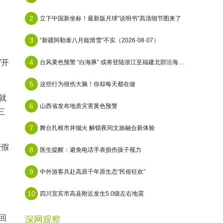
2
立下中国新坐标！最新版月球“说明书”高清细节图来了
3
“新疆阿勒泰八月能滑雪”不实（2026·08·07）
”开
4
台风黄色预警 “白海豚” 或将登陆浙江至福建北部沿海地区
5
这些行为很伤大脑！你却每天都在做
就
6
山西省发布地质灾害黄色预警
三
7
舞台扎根市井烟火 解锁夜间文旅融合新体验
庆假
8
医生提醒：避免电话手表损伤孩子视力
9
中外游客共赴高原千年原生态“民俗狂欢”
10
四川宜宾市高县附近发生5.0级左右地震
回
深网观察