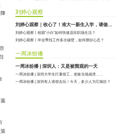
表
刘婷心观察
等降
刘婷心观察｜收心了！准大一新生入学，请做好这些准备
刘婷心观察丨校园“小白”如何快速适应职场生活？
刘婷心观察丨毕业季找工作多次碰壁，如何摆好心态？
些
一周冰纷播
任
一周冰纷播 | 深圳人：又是被围观的一天
一周冰纷播 | 深圳大学生打暑假工，老板当场崩溃……
自
一周冰纷播 | 深圳有人请假去玩！今天，多少人为它疯狂？
宇嘉
市
政策