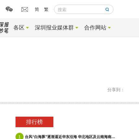
简
繁
搜索
各区
深圳报业媒体群
合作网站
分享到：
排行榜
1
台风“白海豚”逐渐逼近华东沿海 华北地区及云南海南等地有降雨