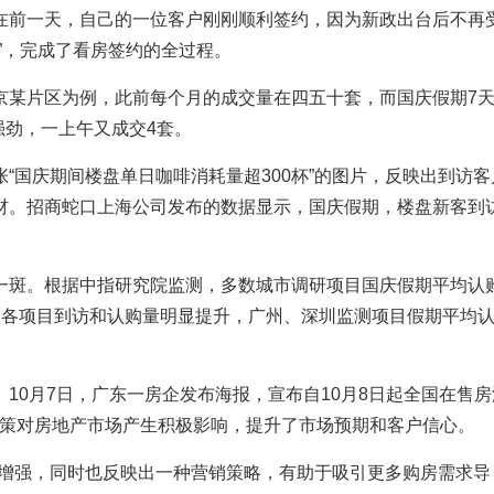
在前一天，自己的一位客户刚刚顺利签约，因为新政出台后不再
”，完成了看房签约的全过程。
京某片区为例，此前每个月的成交量在四五十套，而国庆假期7
强劲，一上午又成交4套。
“国庆期间楼盘单日咖啡消耗量超300杯”的图片，反映出到访客
材。招商蛇口上海公司发布的数据显示，国庆假期，楼盘新客到
一斑。根据中指研究院监测，多数城市调研项目国庆假期平均认
，各项目到访和认购量明显提升，广州、深圳监测项目假期平均
10月7日，广东一房企发布海报，宣布自10月8日起全国在售房
政策对房地产市场产生积极影响，提升了市场预期和客户信心。
力增强，同时也反映出一种营销策略，有助于吸引更多购房需求导