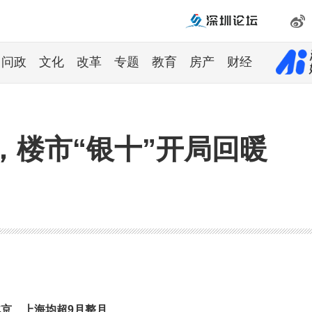
问政
文化
改革
专题
教育
房产
财经
，楼市“银十”开局回暖
京、上海均超9月整月