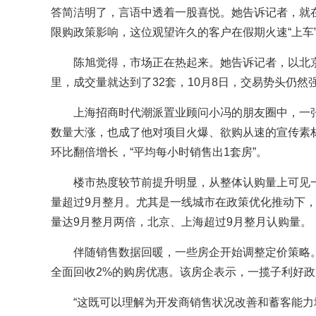
答简洁明了，言语中透着一股喜悦。她告诉记者，就
限购政策影响，这位观望许久的客户在假期火速“上车
陈旭觉得，市场正在热起来。她告诉记者，以北
里，成交量就达到了32套，10月8日，交易势头仍然
上海招商时代潮派置业顾问小冯的朋友圈中，一张
数量大涨，也成了他对项目火爆、欲购从速的宣传素
环比翻倍增长，“平均每小时销售出1套房”。
楼市热度较节前提升明显，从整体认购量上可见
量超过9月整月。尤其是一线城市在政策优化推动下
量达9月整月两倍，北京、上海超过9月整月认购量。
伴随销售数据回暖，一些房企开始调整定价策略。
全面回收2%的购房优惠。该房企表示，一揽子利好
“这既可以理解为开发商销售状况改善和蓄客能