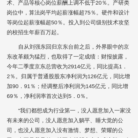
术、产品等核心岗位薪酬上调不低于20％。产研类
岗位中，算法岗平均起薪涨幅超75％。硬件和设计
等岗位起薪涨幅超50％。投入到公司级别技术攻坚
的校招生年薪百万起。
自从刘强东回归京东台前之后，外界眼中的京
东改革颇为猛烈，也取得了一定成绩：财报披露，
今年二季度京东总营收为2914亿元，同比提高1．
2％。归属于普通股股东净利润为126亿元，同比增
加90．91％；经调整后净利润为145亿元，同比增
69％，净利润率首次达到5．0％。
“我们都想成为行业第一，没人愿意加入一家没
有未来的公司，没人愿意加入躺平、睡大觉的公
司，也没人愿意加入没有激情、梦想、荣耀的公