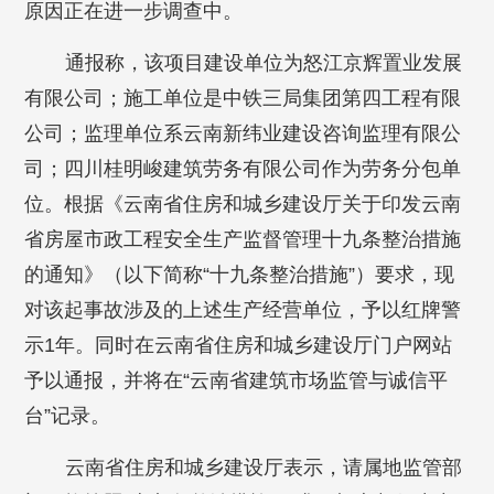
原因正在进一步调查中。
通报称，该项目建设单位为怒江京辉置业发展
有限公司；施工单位是中铁三局集团第四工程有限
公司；监理单位系云南新纬业建设咨询监理有限公
司；四川桂明峻建筑劳务有限公司作为劳务分包单
位。根据《云南省住房和城乡建设厅关于印发云南
省房屋市政工程安全生产监督管理十九条整治措施
的通知》（以下简称“十九条整治措施”）要求，现
对该起事故涉及的上述生产经营单位，予以红牌警
示1年。同时在云南省住房和城乡建设厅门户网站
予以通报，并将在“云南省建筑市场监管与诚信平
台”记录。
云南省住房和城乡建设厅表示，请属地监管部