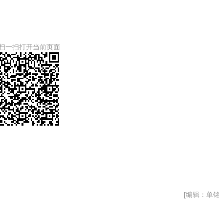
扫一扫打开当前页面
[编辑：单铭