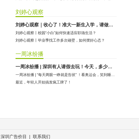
刘婷心观察
刘婷心观察｜收心了！准大一新生入学，请做好这些准备
刘婷心观察丨校园“小白”如何快速适应职场生活？
刘婷心观察丨毕业季找工作多次碰壁，如何摆好心态？
一周冰纷播
一周冰纷播 | 深圳有人请假去玩！今天，多少人为它疯狂？
一周冰纷播 | “每天两眼一睁就是告状” ！看奥运会，笑到睡不着……
最近，年轻人开始搞发疯工牌了！
深圳广告价目
|
联系我们