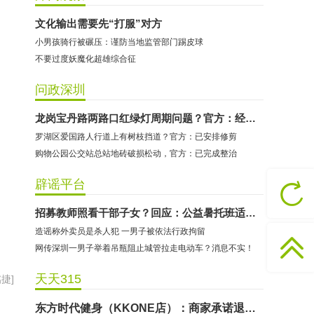
文化输出需要先“打服”对方
小男孩骑行被碾压：谨防当地监管部门踢皮球
不要过度妖魔化超雄综合征
问政深圳
哈尔特健身：商家拒不配合调解
龙岗宝丹路两路口红绿灯周期问题？官方：经查不用调
罗湖区爱国路人行道上有树枝挡道？官方：已安排修剪
香港卡依宝贝国际婴幼儿游泳馆：商家停业未退费
购物公园公交站总站地砖破损松动，官方：已完成整治
龅牙兔儿童情商训练营：商家承诺退费未履行
预付式消费退款难 深圳市消委会公开谴责力美健华联店
辟谣平台
元宵佳节，发生了“甜蜜的烦恼”该怎么办？
招募教师照看干部子女？回应：公益暑托班适龄少年儿童均可报名
2021年深圳市消费投诉分析报告出炉 教育培训投诉量增长
造谣称外卖员是杀人犯 一男子被依法行政拘留
东方时代健身（KKONE店）：商家承诺退费未履行
网传深圳一男子举着吊瓶阻止城管拉走电动车？消息不实！
海马理得英语阅读中心：商家承诺退费未履行
天天315
捷]
粤宝乐儿童成长中心：商家拒不配合调解
世纪佳缘（车公庙店）：商家未按已签署协议退款