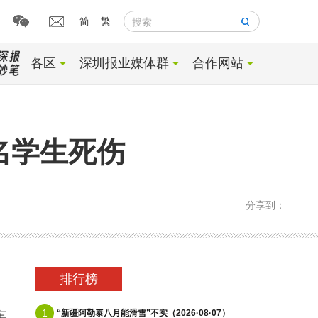
简
繁
搜索
各区
深圳报业媒体群
合作网站
名学生死伤
分享到：
排行榜
1
“新疆阿勒泰八月能滑雪”不实（2026·08·07）
车