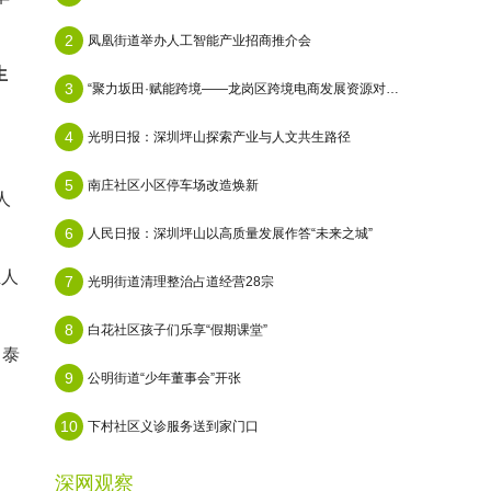
2
凤凰街道举办人工智能产业招商推介会
生
3
“聚力坂田·赋能跨境——龙岗区跨境电商发展资源对接会”在天安云谷顺利举办
4
光明日报：深圳坪山探索产业与人文共生路径
5
南庄社区小区停车场改造焕新
人
6
人民日报：深圳坪山以高质量发展作答“未来之城”
生人
7
光明街道清理整治占道经营28宗
8
白花社区孩子们乐享“假期课堂”
。泰
9
公明街道“少年董事会”开张
10
下村社区义诊服务送到家门口
深网观察