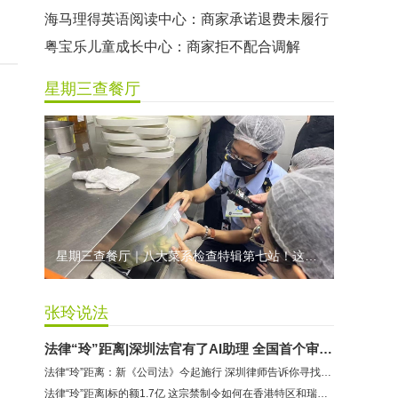
曼莎国际美容美发（平湖店）：商家承诺退费未履行
无上悦动健身：商家停业未退费
哈尔特健身：商家拒不配合调解
星期三查餐厅
香港卡依宝贝国际婴幼儿游泳馆：商家停业未退费
龅牙兔儿童情商训练营：商家承诺退费未履行
预付式消费退款难 深圳市消委会公开谴责力美健华联店
元宵佳节，发生了“甜蜜的烦恼”该怎么办？
2021年深圳市消费投诉分析报告出炉 教育培训投诉量增长
星期三查餐厅｜八大菜系检查特辑第七站！这家米其林一星人气闽菜餐厅后厨干净吗？
张玲说法
法律“玲”距离|深圳法官有了AI助理 全国首个审判大模型到底长啥样
法律“玲”距离：新《公司法》今起施行 深圳律师告诉你寻找企业新机遇
法律“玲”距离|标的额1.7亿 这宗禁制令如何在香港特区和瑞士联邦启动