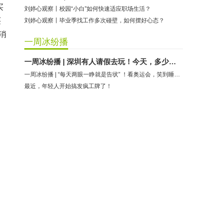
买
刘婷心观察丨校园“小白”如何快速适应职场生活？
买
刘婷心观察丨毕业季找工作多次碰壁，如何摆好心态？
消
一周冰纷播
一周冰纷播 | 深圳有人请假去玩！今天，多少人为它疯狂？
一周冰纷播 | “每天两眼一睁就是告状” ！看奥运会，笑到睡不着……
最近，年轻人开始搞发疯工牌了！