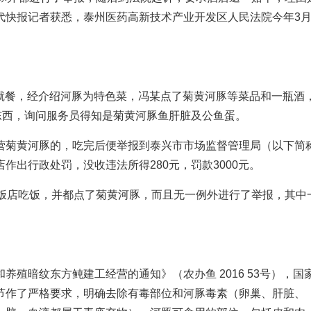
代快报记者获悉，泰州医药高新技术产业开发区人民法院今年3
饭店就餐，经介绍河豚为特色菜，冯某点了菊黄河豚等菜品和一瓶酒
东西，询问服务员得知是菊黄河豚鱼肝脏及公鱼蛋。
营菊黄河豚的，吃完后便举报到泰兴市市场监督管理局（以下简
出行政处罚，没收违法所得280元，罚款3000元。
同饭店吃饭，并都点了菊黄河豚，而且无一例外进行了举报，其中
殖暗纹东方鲀建工经营的通知》（农办鱼 2016 53号），国
节作了严格要求，明确去除有毒部位和河豚毒素（卵巢、肝脏、