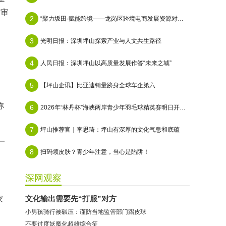
月审
2
“聚力坂田·赋能跨境——龙岗区跨境电商发展资源对接会”在天安云谷顺利举办
3
光明日报：深圳坪山探索产业与人文共生路径
4
人民日报：深圳坪山以高质量发展作答“未来之城”
，
5
【坪山企讯】比亚迪销量跻身全球车企第六
称
6
2026年“林丹杯”海峡两岸青少年羽毛球精英赛明日开赛：495名选手共赴青春之约
7
坪山推荐官｜李思琦：坪山有深厚的文化气息和底蕴
一
8
扫码领皮肤？青少年注意，当心是陷阱！
深网观察
文化输出需要先“打服”对方
家
小男孩骑行被碾压：谨防当地监管部门踢皮球
不要过度妖魔化超雄综合征