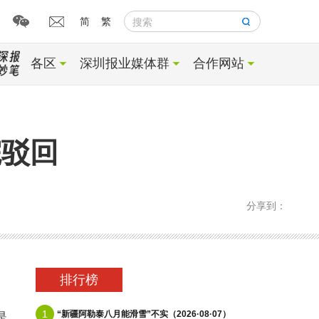
简
繁
搜索
各区
深圳报业媒体群
合作网站
院驳回
分享到：
排行榜
1
“新疆阿勒泰八月能滑雪”不实（2026·08·07）
是