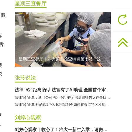
星期三查餐厅
香港卡依宝贝国际婴幼儿游泳馆：商家停业未退费
知假
龅牙兔儿童情商训练营：商家承诺退费未履行
预付式消费退款难 深圳市消委会公开谴责力美健华联店
元宵佳节，发生了“甜蜜的烦恼”该怎么办？
在
2021年深圳市消费投诉分析报告出炉 教育培训投诉量增长
舌
星期三查餐厅｜八大菜系检查特辑第七站！这家米其林一星人气闽菜餐厅后厨干净吗？
要
类
张玲说法
、
法律“玲”距离|深圳法官有了AI助理 全国首个审判大模型到底长啥样
法律“玲”距离：新《公司法》今起施行 深圳律师告诉你寻找企业新机遇
法律“玲”距离|标的额1.7亿 这宗禁制令如何在香港特区和瑞士联邦启动
假
刘婷心观察
。
刘婷心观察｜收心了！准大一新生入学，请做好这些准备