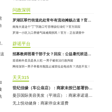
问政深圳
营
哈尔特健身：商家拒不配合调解
罗湖区翠竹街道此处常年有流动摊贩占道？官方已回应
合
南海大道这个“丁”字路口可否增设红绿灯？官方回应
香港卡依宝贝国际婴幼儿游泳馆：商家停业未退费
罗湖一小区入口养猪气味难闻扰民！官方：正在调查中
龅牙兔儿童情商训练营：商家承诺退费未履行
预付式消费退款难 深圳市消委会公开谴责力美健华联店
偿。
辟谣平台
元宵佳节，发生了“甜蜜的烦恼”该怎么办？
果这
招募教师照看干部子女？回应：公益暑托班适龄少年儿童均可报名
2021年深圳市消费投诉分析报告出炉 教育培训投诉量增长
造谣称外卖员是杀人犯 一男子被依法行政拘留
东方时代健身（KKONE店）：商家承诺退费未履行
网传深圳一男子举着吊瓶阻止城管拉走电动车？消息不实！
海马理得英语阅读中心：商家承诺退费未履行
天天315
粤宝乐儿童成长中心：商家拒不配合调解
加
世纪佳缘（车公庙店）：商家未按已签署协议退款
接
曼莎国际美容美发（平湖店）：商家承诺退费未履行
法
无上悦动健身：商家停业未退费
哈尔特健身：商家拒不配合调解