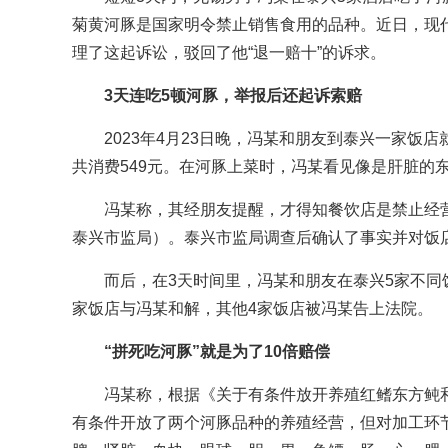
菊黄河豚是国家明令禁止销售食用的品种。近日，现
理了这起诉讼，驳回了他“退一赔十”的诉求。
3天连吃5顿河豚，举报后还起诉索赔
2023年4月23日晚，冯某和朋友到泰兴一家
共消费549元。在河豚上菜时，冯某看见像是肝脏的
冯某称，其经朋友提醒，才得知餐饮店是禁止经
泰兴市监局）。泰兴市监局调查后确认了事实并对饭店作
而后，在3天时间里，冯某和朋友在泰兴5家不
家饭店与冯某和解，其他4家饭店被冯某告上法院。
“拼死吃河豚”就是为了10倍赔偿
冯某称，根据《关于有条件放开养殖红鳍东方鲀和养
有条件开放了两个河豚品种的养殖经营，但对加工环