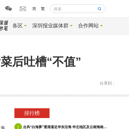
简
繁
搜索
各区
深圳报业媒体群
合作网站
菜后吐槽“不值”
分享到：
排行榜
1
台风“白海豚”逐渐逼近华东沿海 华北地区及云南海南等地有降雨
生集