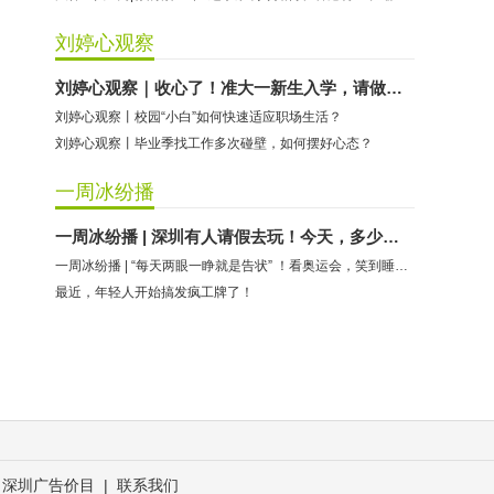
刘婷心观察
刘婷心观察｜收心了！准大一新生入学，请做好这些准备
刘婷心观察丨校园“小白”如何快速适应职场生活？
刘婷心观察丨毕业季找工作多次碰壁，如何摆好心态？
一周冰纷播
一周冰纷播 | 深圳有人请假去玩！今天，多少人为它疯狂？
一周冰纷播 | “每天两眼一睁就是告状” ！看奥运会，笑到睡不着……
最近，年轻人开始搞发疯工牌了！
深圳广告价目
|
联系我们