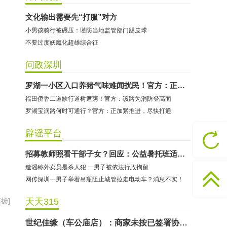
文化输出需要先“打服”对方
小男孩骑行被碾压：谨防当地监管部门踢皮球
不要过度妖魔化超雄综合征
问政深圳
哈尔特健身：商家拒不配合调解
罗湖一小区入口养猪气味难闻扰民！官方：正在调查中
福田侨香二道缺行道树遮荫！官方：该路为消防登高面
香港卡依宝贝国际婴幼儿游泳馆：商家停业未退费
罗湖宝润路何时可通行？官方：正加紧推进，尽快打通
龅牙兔儿童情商训练营：商家承诺退费未履行
预付式消费退款难 深圳市消委会公开谴责力美健华联店
辟谣平台
元宵佳节，发生了“甜蜜的烦恼”该怎么办？
招募教师照看干部子女？回应：公益暑托班适龄少年儿童均可报名
2021年深圳市消费投诉分析报告出炉 教育培训投诉量增长
造谣称外卖员是杀人犯 一男子被依法行政拘留
东方时代健身（KKONE店）：商家承诺退费未履行
网传深圳一男子举着吊瓶阻止城管拉走电动车？消息不实！
海马理得英语阅读中心：商家承诺退费未履行
扬]
天天315
粤宝乐儿童成长中心：商家拒不配合调解
世纪佳缘（车公庙店）：商家未按已签署协议退款