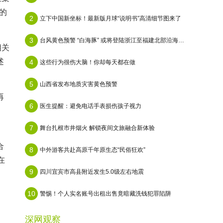
的
2
立下中国新坐标！最新版月球“说明书”高清细节图来了
3
台风黄色预警 “白海豚” 或将登陆浙江至福建北部沿海地区
相关
述
4
这些行为很伤大脑！你却每天都在做
5
山西省发布地质灾害黄色预警
再
6
医生提醒：避免电话手表损伤孩子视力
7
舞台扎根市井烟火 解锁夜间文旅融合新体验
合
8
中外游客共赴高原千年原生态“民俗狂欢”
在
9
四川宜宾市高县附近发生5.0级左右地震
10
警惕！个人实名账号出租出售竟暗藏洗钱犯罪陷阱
深网观察