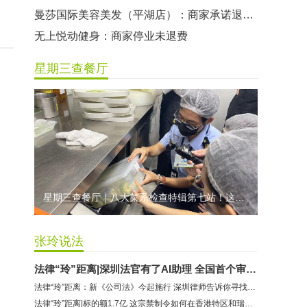
曼莎国际美容美发（平湖店）：商家承诺退费未履行
无上悦动健身：商家停业未退费
哈尔特健身：商家拒不配合调解
星期三查餐厅
香港卡依宝贝国际婴幼儿游泳馆：商家停业未退费
龅牙兔儿童情商训练营：商家承诺退费未履行
预付式消费退款难 深圳市消委会公开谴责力美健华联店
元宵佳节，发生了“甜蜜的烦恼”该怎么办？
2021年深圳市消费投诉分析报告出炉 教育培训投诉量增长
星期三查餐厅｜八大菜系检查特辑第七站！这家米其林一星人气闽菜餐厅后厨干净吗？
张玲说法
法律“玲”距离|深圳法官有了AI助理 全国首个审判大模型到底长啥样
法律“玲”距离：新《公司法》今起施行 深圳律师告诉你寻找企业新机遇
法律“玲”距离|标的额1.7亿 这宗禁制令如何在香港特区和瑞士联邦启动