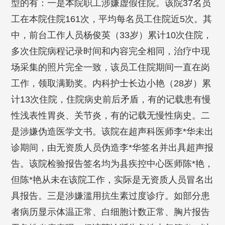
型的有：一是本院职工涉嫌虚假住院。该院37名员
工在本院住院161次，平均每名员工住院近5次。其
中，前台工作人员杨俊英（33岁）累计10次住院，
多次住院病程记录时间和内容完全相同，治疗中现
场采集的照片完全一致，该员工住院期间一直在岗
工作，领取满勤奖。内科护士长边小艳（28岁）累
计13次住院，住院病史前后矛盾，有的记载患有慢
性浅表性胃炎、关节炎，有的记载无慢性病史。二
是涉嫌伪造医学文书。该院在超声科医师李*华未出
诊期间，由无资质人员伪造李*华签名并出具超声报
告。该院检验报告签名均为县疾控中心医师陈*艳，
但陈*艳从未在该院工作，实际是无资质人员冒名出
具报告。三是涉嫌滥用抗生素过度诊疗。如部分患
者病历显示体温正常、白细胞计数正常、胸片报告