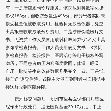
院、重复收费、进销存不符等问题。比较典型的
有：一是涉嫌虚构诊疗服务。该院放射科数字化摄
影仅183份，但收费数量达496份，部分患者实际未
接受检查但被收取费用。检验科无尿检仪器，凭空
出具报告收取尿液分析费用。二是涉嫌伪造医疗文
书。无资质工作人员冒用放射科医师乔*兴名义出具
影像学检查报告。工作人员使用病历文书、X线摄
影检查报告、检验报告、医嘱治疗等电子模板补写
病历，不同患者病历内容高度雷同，体温、呼吸、
血压、脉搏等生命体征数据几乎完全一致。三是“车
接车送”诱导住院。该院主动派车到附近村庄招揽并
接送群众到医院住院。
接到移交问题后，朔州市应县医保部门对该医
院作出行政处罚，追缴医保基金39.17万元，中止