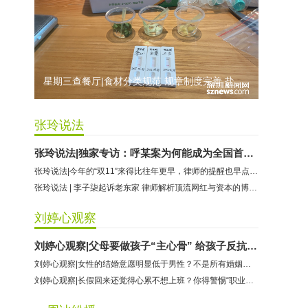
爱豆守护榜小程序:商家拒不配合调解
冠蓝篮球:商家拒不配合调解
辫豆学习中心:商家承诺退费未履行
星期三查餐厅|食材分类规范 规章制度完善 盐田壹海城“九毛九”维持B级
张玲说法
张玲说法|独家专访：呼某案为何能成为全国首宗个人破产清算案
张玲说法|今年的“双11”来得比往年更早，律师的提醒也早点奉上
张玲说法 | 李子柒起诉老东家 律师解析顶流网红与资本的博弈玄机
刘婷心观察
刘婷心观察|父母要做孩子“主心骨” 给孩子反抗校园霸凌的勇气
刘婷心观察|女性的结婚意愿明显低于男性？不是所有婚姻最后都是一地鸡毛
刘婷心观察|长假回来还觉得心累不想上班？你得警惕“职业倦怠”