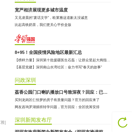
宽严相济展现更多城市温度
又见凌晨的“废话文学”，欧莱雅这道歉太没诚意
比起高铁奶茶，我们更关心平价盒饭
8+95！全国疫情风险地区最新汇总
【榜样力量】深圳第十批援疆医生石磊：让群众竖起大拇指的“90后”共产党员
【基层党建】深圳南山水湾社区：奋力书写“春天的故事”
问政深圳
荔香公园门口喇叭播放口号致深夜？回应：已调小音量
买到龙岗区仁恒梦的房子有质量问题？官方的回应来了
网友咨询罗湖插班转学问题，官方回应：全区统筹安排
深圳新闻发布厅
雅]
尚影舞蹈（横岗店）：商家涉嫌使用霸王条款
深圳市政府新闻办新闻发布会（深圳市推进前海深港现代服务业合作区建设）