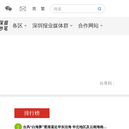
简
繁
搜索
各区
深圳报业媒体群
合作网站
分享到：
排行榜
1
台风“白海豚”逐渐逼近华东沿海 华北地区及云南海南等地有降雨