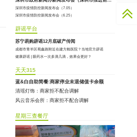
深圳市疫情防控新闻发布会（7.05）
清山泉净水器：商家拖延退还押金
深圳市疫情防控新闻发布会（6.25）
华仁健身连锁（铁神馆）：商家关门停业拒绝退费
爱豆守护榜小程序:商家拒不配合调解
辟谣平台
冠蓝篮球:商家拒不配合调解
苏宁易购辟谣12月底破产传闻
辫豆学习中心:商家承诺退费未履行
成都市青羊区蜀鑫路附近在建方舱医院？当地官方辟谣
蓝&白自助简餐:商家停业未退储值卡余额
健康辟谣 | 眼药水一次多滴几滴，效果会更好？
清瑶灯饰：商家拒不配合调解
天天315
风云音乐会所：商家拒不配合调解
非常食客餐饮：商家停业未退储值卡余额
尊品美容美发：商家签署退款承诺书后未履行
优启国际少儿英语：商家突然停业未退课程费用
尚影舞蹈（横岗店）：商家涉嫌使用霸王条款
星期三查餐厅
清山泉净水器：商家拖延退还押金
华仁健身连锁（铁神馆）：商家关门停业拒绝退费